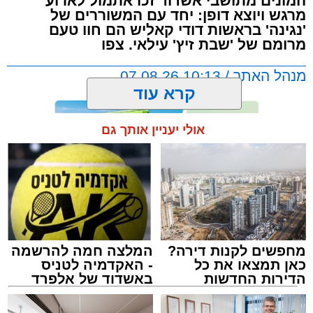
המונים מתושבי אשדוד זכו אתמול לארוע
מרגש ויוצא דופן: יחד עם המשוררים של
'נגינה' בראשות דודי קאליש הם חוו טעם
מרומם של 'שבת זיץ' עילאי. צפו
מנהל האתר / 10:13 07.08.26
קרא עוד
אולי יעניין אותך גם
תגים:
אשדוד
,
מעגלים
,
דודי קאליש
מחפשים לקנות דירה?
המלצה חמה להרשמה
כאן תמצאו את כל
- האקדמיה לטניס
הדירות החדשות
באשדוד של אלפרד
למכירה באשדוד >>>
קריאולנסקי - לילדים