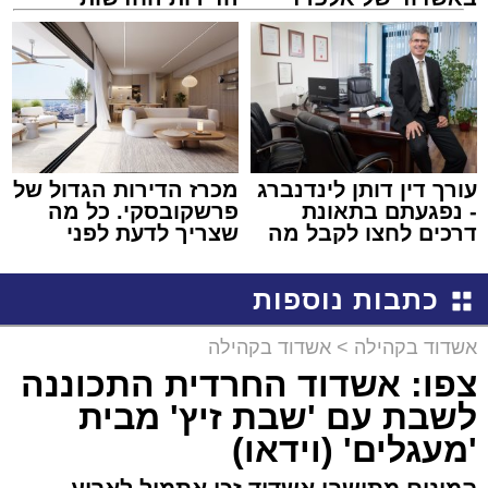
קריאולנסקי - לילדים
למכירה באשדוד >>>
עורך דין דותן לינדנברג
מכרז הדירות הגדול של
- נפגעתם בתאונת
פרשקובסקי. כל מה
דרכים לחצו לקבל מה
שצריך לדעת לפני
שמגיע לכם
שמגישים הצעה לדירה
באשדוד
כתבות נוספות
אשדוד בקהילה
>
אשדוד בקהילה
צפו: אשדוד החרדית התכוננה
לשבת עם 'שבת זיץ' מבית
'מעגלים' (וידאו)