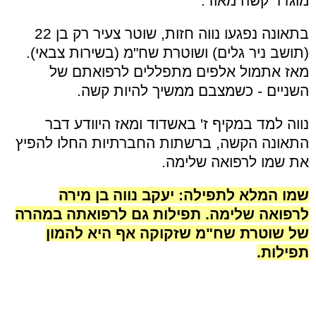
מוגדר קשה מאוד.
בתאונה נפגעו נווה חזות, שוטר צעיר רק בן 22
(תושב ניר גלים) ושוטרת שח"מ (בשירות צבאי).
מאז אתמול אלפים מתפללים לרפואתם של
השניים - כשמצבם ממשיך להיות קשה.
נווה למד במקיף ז' באשדוד ומאז היוודע דבר
התאונה הקשה, ברשתות החברתיות החלו להפיץ
את שמו לרפואה שלימה.
שמו המלא לתפילה: יעקב נווה בן מירה
לרפואה שלימה. תפילות גם לרפואתה במהרה
של שוטרת שח"מ שזקוקה אף היא להמון
תפילות.