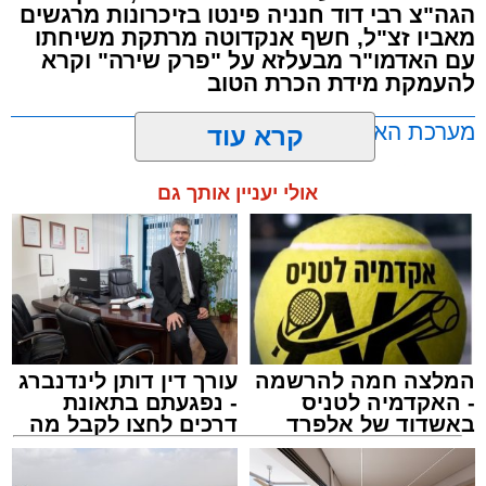
הגה"צ רבי דוד חנניה פינטו בזיכרונות מרגשים
מבית הרשות העירונית 'מהות' במסגרתה פועלות
מאביו זצ"ל, חשף אנקדוטה מרתקת משיחתו
עשרות נקודות של ישיבות בין הזמנים ברחבי העיר
עם האדמו"ר מבעלזא על "פרק שירה" וקרא
להעמקת מידת הכרת הטוב
שבהם לומדים מאות בחורי ישיבות ומתעלים
בתורה גם בימי החופש.
מערכת האתר / 00:23 06.08.26
קרא עוד
במופע סיום בין הזמנים שישולב עם מלווה מלכה
אולי יעניין אותך גם
מוזיקלי יופיעו על במה אחת ענקי הזמר והרגש,
בנצי שטיין, יצחק בן ארזה ושמוליק קליין בליווי
תזמורת מורחבת בניצוחו של מאסטרו דני אבידני.
תגים:
אשדוד
,
בעלזא
,
הילולא
המלצה חמה להרשמה
עורך דין דותן לינדנברג
- האקדמיה לטניס
- נפגעתם בתאונת
באשדוד של אלפרד
דרכים לחצו לקבל מה
קריאולנסקי - לילדים
שמגיע לכם