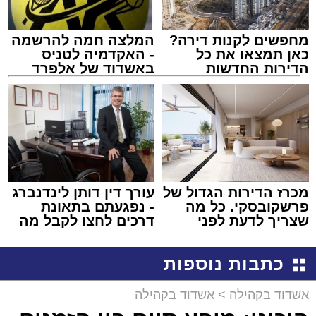
מחפשים לקנות דירה?
המלצה חמה להרשמה
כאן תמצאו את כל
- האקדמיה לטניס
הדירות החדשות
באשדוד של אלפרד
למכירה באשדוד >>>
קריאולנסקי - לילדים
מכרז הדירות הגדול של
עורך דין דותן לינדנברג
פרשקובסקי. כל מה
- נפגעתם בתאונת
שצריך לדעת לפני
דרכים לחצו לקבל מה
שמגישים הצעה לדירה
שמגיע לכם
באשדוד
כתבות נוספות
אשדוד בקהילה
>
אשדוד בקהילה