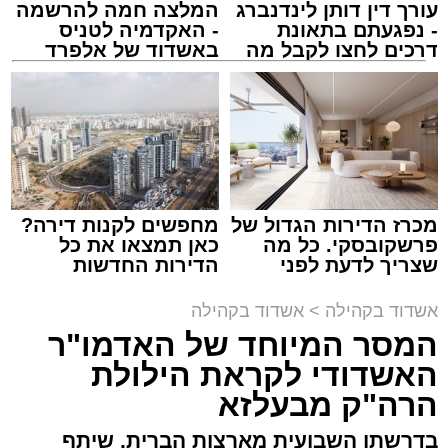
עורך דין דותן לינדנברג
המלצה חמה להרשמה
המרכז למורשת
- נפגעתם בתאונת
- האקדמיה לטניס
מנהל האתר / 10:42 06.08.26
דרכים לחצו לקבל מה
באשדוד של אלפרד
שמגיע לכם
קריאולנסקי - לילדים
תגים:
המרכז למורשת
,
"מהות"
מכרז הדירות הגדול של
מחפשים לקנות דירה?
ימים ספורים לתום בין הזמנים אב שהיה גדוש
פרשקובסקי. כל מה
כאן תמצאו את כל
בפעילויות שונות ומגוונות, במוצאי שבת הקרוב,
שצריך לדעת לפני
הדירות החדשות
שמגישים הצעה לדירה
למכירה באשדוד >>>
פרשת ראה, ייערך מופע סיום בין הזמנים ומלווה
באשדוד
אשדוד בקהילה
>
אשדוד בקהילה
מלכה על ידי "המרכז למורשת" בראשות מ"מ ראש
המסר המיוחד של האדמו"ר
העיר הרב אבי אמסלם בשיתוף הרשות העירונית
האשדודי לקראת הילולת
'מהות' בראשות חבר מועצת העיר הרב מני אזולאי.
הרה"ק מבעלזא
האירוע הענק יתקיים כאמור ע"י 'המרכז למורשת'
בדרשתו השבועית מארצות הברית, שיתף
ובשיתוף רשת ישיבות בין הזמנים 'חזון עובדיה'