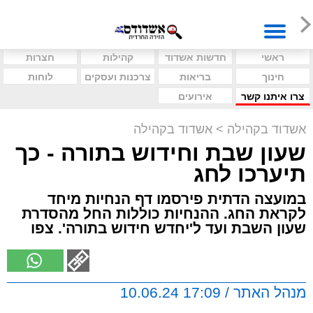
ראשי
חדשות אשדוד
קהילות
חצרות
חינוך
בריאות
צרכנות ועסקים
לוחות
צרו איתנו קשר
אירועים
אשדוד בקהילה
>
אשדוד בקהילה
שעון שבת וחידוש בתורה - כך
תיערכו לחג
במועצה הדתית פירסמו דף הנחיות מיחד
לקראת החג. ההנחיות כוללות החל מהסדרת
שעון השבת ועד ל'יחדש חידוש בתורה'. צפו
מנהל האתר / 17:09 10.06.24