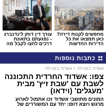
באשדוד
מחפשים לקנות דירה?
עורך דין דותן לינדנברג
כאן תמצאו את כל
- נפגעתם בתאונת
הדירות החדשות
דרכים לחצו לקבל מה
למכירה באשדוד >>>
שמגיע לכם
כתבות נוספות
אשדוד בקהילה
>
אשדוד בקהילה
צפו: אשדוד החרדית התכוננה
לשבת עם 'שבת זיץ' מבית
'מעגלים' (וידאו)
המונים מתושבי אשדוד זכו אתמול לארוע
מרגש ויוצא דופן: יחד עם המשוררים של