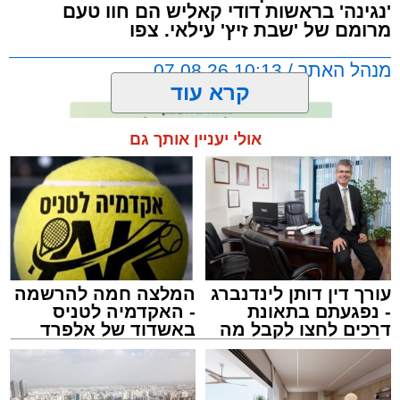
'נגינה' בראשות דודי קאליש הם חוו טעם
מרומם של 'שבת זיץ' עילאי. צפו
מנהל האתר / 10:13 07.08.26
קרא עוד
אולי יעניין אותך גם
תגים:
אשדוד
,
מעגלים
,
דודי קאליש
עורך דין דותן לינדנברג
המלצה חמה להרשמה
- נפגעתם בתאונת
- האקדמיה לטניס
דרכים לחצו לקבל מה
באשדוד של אלפרד
שמגיע לכם
קריאולנסקי - לילדים
זה היה ארוע יוצא דופן. בלי מילים.