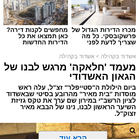
במשך שעות ארוכות של ליל שישי, נהנו המונים
מתושבי אשדוד מהארוע המרכזי של 'מעגלים'.
ואכן, כפי שהובטח, לא היה מדובר במופע שגרתי,
מכרז הדירות הגדול של
מחפשים לקנות דירה?
פרשקובסקי. כל מה
כאן תמצאו את כל
אלא במעמד של טיש חסידי אותנטי, שהצליח
שצריך לדעת לפני
הדירות החדשות
לסחוף אליו את ההמונים מעומק ימי החולין - אל
שמגישים הצעה לדירה
למכירה באשדוד >>>
תוך האווירה השבתית של חצרות הקודש.
באשדוד
אשדוד בקהילה
>
אשדוד בקהילה
מעמד 'חלאקה' מרגש לבנו של
הגאון האשדודי
ביום הילולת ה"סטייפלר" זצ"ל, עלה ראש
מוסדות "בית מאיר" מהרובע בסיטי שבאשדוד
לציון הרשב"י במירון שם ערך את טקס גזיזת
השיער הראשון לבנו, נינו של הבבא מאיר
זצוק"ל.
קרא עוד