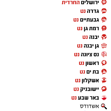
מעוניינים להגיב? לדווח ? צרו איתנו קשר במייל -
ASHDODS@ISNET.CO.IL