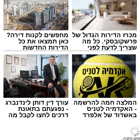
תגים:
אשדוד
,
בעלזא
,
הילולא
מכרז הדירות הגדול של
מחפשים לקנות דירה?
פרשקובסקי. כל מה
כאן תמצאו את כל
שצריך לדעת לפני
הדירות החדשות
שמגישים הצעה לדירה
למכירה באשדוד >>>
באשדוד
במהלך הערב יישאו דברי ברכה מ"מ ראש העיר
המלצה חמה להרשמה
עורך דין דותן לינדנברג
וומונה המרכז למורשת הרב אבי אמסלם וחבר
- האקדמיה לטניס
- נפגעתם בתאונת
מועצת העיר יו"ר מהות הרב מני אזולאי.
באשדוד של אלפרד
דרכים לחצו לקבל מה
קריאולנסקי - לילדים
שמגיע לכם
האירוע יתקיים במוצ"ש פרשת ראה, בשעה 21:30
באולם הפיס גור ברובע ז׳.
טוען כתבה...