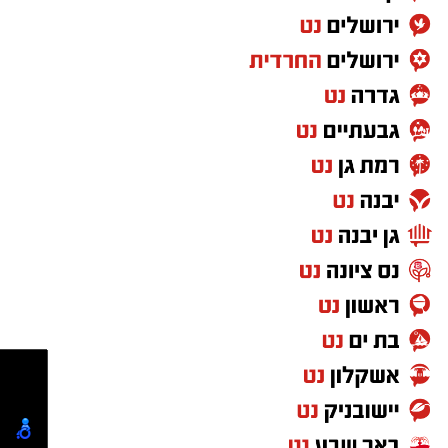
הרב פינטו הדגיש כי אדם שמחובר להקב"ה
מתאפיין בתורה, אמונה, ביטחון ואהבת ה': "אדם
מביט לשמים ומיד מתפעל ואומר 'מה רבו מעשיך
ה'', מתפעל מהבריאה כולה; כך גם אם הוא נמצא
ליד ים או עצים, כולו מלא התפעלות 'כולם
בחוכמה עשית'. ראיתי השבוע חתול ושמתי לב
לחוכמה שלו; כיצד הוא מתקיים ודואג לעצמו".