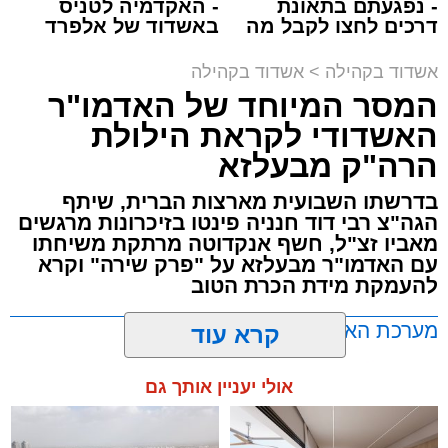
- נפגעתם בתאונת
- האקדמיה לטניס
בפעילויות שונות ומגוונות, במוצאי שבת הקרוב,
דרכים לחצו לקבל מה
באשדוד של אלפרד
שמגיע לכם
קריאולנסקי - לילדים
פרשת ראה, ייערך מופע סיום בין הזמנים ומלווה
אשדוד בקהילה
>
אשדוד בקהילה
מלכה על ידי "המרכז למורשת" בראשות מ"מ ראש
המסר המיוחד של האדמו"ר
העיר הרב אבי אמסלם בשיתוף הרשות העירונית
האשדודי לקראת הילולת
'מהות' בראשות חבר מועצת העיר הרב מני אזולאי.
הרה"ק מבעלזא
האירוע הענק יתקיים כאמור ע"י 'המרכז למורשת'
בדרשתו השבועית מארצות הברית, שיתף
ובשיתוף רשת ישיבות בין הזמנים 'חזון עובדיה'
הגה"צ רבי דוד חנניה פינטו בזיכרונות מרגשים
מבית הרשות העירונית 'מהות' במסגרתה פועלות
מאביו זצ"ל, חשף אנקדוטה מרתקת משיחתו
עשרות נקודות של ישיבות בין הזמנים ברחבי העיר
עם האדמו"ר מבעלזא על "פרק שירה" וקרא
להעמקת מידת הכרת הטוב
שבהם לומדים מאות בחורי ישיבות ומתעלים
בתורה גם בימי החופש.
מערכת האתר / 00:23 06.08.26
קרא עוד
במופע סיום בין הזמנים שישולב עם מלווה מלכה
אולי יעניין אותך גם
מוזיקלי יופיעו על במה אחת ענקי הזמר והרגש,
בנצי שטיין, יצחק בן ארזה ושמוליק קליין בליווי
תזמורת מורחבת בניצוחו של מאסטרו דני אבידני.