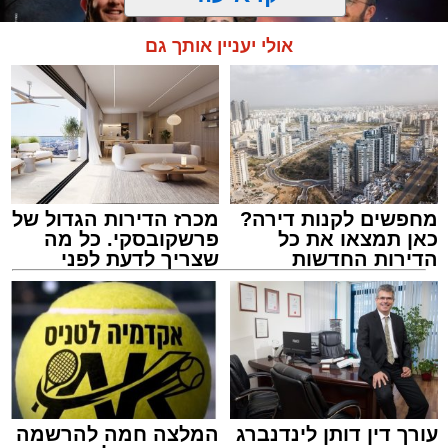
אולי יעניין אותך גם
מחפשים לקנות דירה?
מכרז הדירות הגדול של
המרכז למורשת
כאן תמצאו את כל
פרשקובסקי. כל מה
מנהל האתר / 10:42 06.08.26
הדירות החדשות
שצריך לדעת לפני
למכירה באשדוד >>>
שמגישים הצעה לדירה
באשדוד
תגים:
המרכז למורשת
,
"מהות"
עורך דין דותן לינדנברג
המלצה חמה להרשמה
ימים ספורים לתום בין הזמנים אב שהיה גדוש