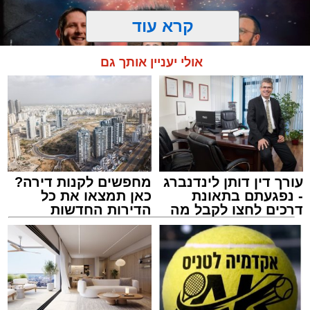
הארוע, במסגרת ארועי 'מעגלים', יתקיים בבית
קרא עוד
הכנסת 'חניכי הישיבות' רובע ג', ביום שלישי הקרוב
בשעה 21.00
אולי יעניין אותך גם
לאחר הארוע יתקיים רב שיח וכן פלפול תלמודי
בריתחא דאורייתא בעומקא דשמעתתא.
עורך דין דותן לינדנברג
מחפשים לקנות דירה?
המרכז למורשת
- נפגעתם בתאונת
כאן תמצאו את כל
מנהל האתר / 10:42 06.08.26
דרכים לחצו לקבל מה
הדירות החדשות
שמגיע לכם
למכירה באשדוד >>>
תגים:
המרכז למורשת
,
"מהות"