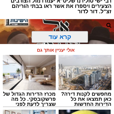
רבי ישי טולידנו שליט"א יעמדו מול הצורבים
הצעירים ויספרו את אשר ראו בבתי הוריהם
זצ"ל. דור לדור
קרא עוד
אולי יעניין אותך גם
מחפשים לקנות דירה?
מכרז הדירות הגדול של
כאן תמצאו את כל
פרשקובסקי. כל מה
הדירות החדשות
שצריך לדעת לפני
למכירה באשדוד >>>
שמגישים הצעה לדירה
מעגלים