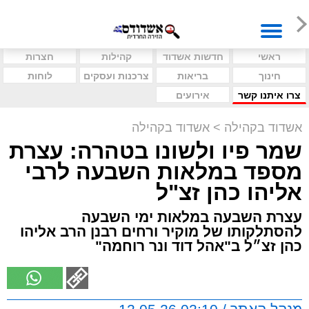
ראשי
חדשות אשדוד
קהילות
חצרות
חינוך
בריאות
צרכנות ועסקים
לוחות
צרו איתנו קשר
אירועים
אשדוד בקהילה
>
אשדוד בקהילה
שמר פיו ולשונו בטהרה: עצרת
מספד במלאות השבעה לרבי
אליהו כהן זצ"ל
עצרת השבעה במלאות ימי השבעה
להסתלקותו של מוקיר ורחים רבנן הרב אליהו
כהן זצ״ל ב"אהל דוד ונר רוחמה"