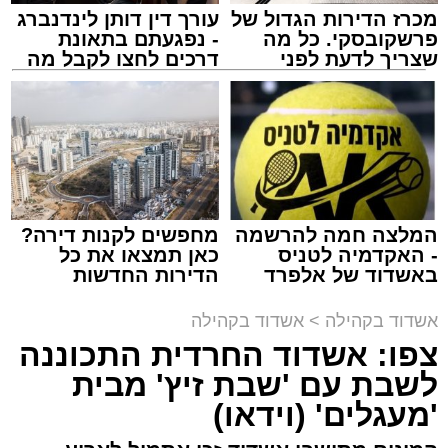
מכרז הדירות הגדול של
עורך דין דותן לינדנברג
פרשקובסקי. כל מה
- נפגעתם בתאונת
שצריך לדעת לפני
דרכים לחצו לקבל מה
שמגישים הצעה לדירה
שמגיע לכם
באשדוד
צילום: יהושע פרוכטר
מערכת האתר / 00:35 09.08.26
המלצה חמה להרשמה
מחפשים לקנות דירה?
- האקדמיה לטניס
כאן תמצאו את כל
באשדוד של אלפרד
הדירות החדשות
קריאולנסקי - לילדים
למכירה באשדוד >>>
תגים:
אשדוד
,
קאליש
,
מעגלים
אשדוד בקהילה
>
אשדוד בקהילה
צפו: אשדוד החרדית התכוננה
האירוע שלא ישכח באשדוד ממשיך להכות גלים
לשבת עם 'שבת זיץ' מבית
ברחבי העיר: צפו בגלריה המרהיבה המלאה
'מעגלים' (וידאו)
מעדשת מצלמתו של הצלם יהושע פרוכטר
מאירוע 'זיץ שבת' של מעגלים מבית סיעת אשדוד