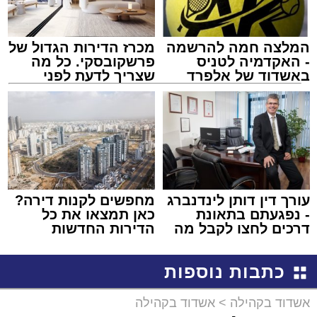
המלצה חמה להרשמה
מכרז הדירות הגדול של
- האקדמיה לטניס
פרשקובסקי. כל מה
באשדוד של אלפרד
שצריך לדעת לפני
קריאולנסקי - לילדים
שמגישים הצעה לדירה
באשדוד
עורך דין דותן לינדנברג
מחפשים לקנות דירה?
- נפגעתם בתאונת
כאן תמצאו את כל
דרכים לחצו לקבל מה
הדירות החדשות
שמגיע לכם
למכירה באשדוד >>>
כתבות נוספות
אשדוד בקהילה
>
אשדוד בקהילה