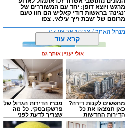
המונים מתושבי אשדוד זכו אתמול לארוע
התורנית.
מרגש ויוצא דופן: יחד עם המשוררים של
'נגינה' בראשות דודי קאליש הם חוו טעם
מרומם של 'שבת זיץ' עילאי. צפו
הערב המרגש החל בשירת אחדות בניהולו של ר'
דוד קאליש ותזמורת נגינה, משולבת בזיץ לכבוד
מנהל האתר / 10:13 07.08.26
שבת קודש.
קרא עוד
לאחר מכן הרב קאליש הלחין לחן חדש לימים
אולי יעניין אותך גם
הנוראים יחד עם מאות מתושבי אשדוד.
תגים:
אשדוד
,
מעגלים
,
דודי קאליש
מחפשים לקנות דירה?
מכרז הדירות הגדול של
כאן תמצאו את כל
פרשקובסקי. כל מה
הדירות החדשות
שצריך לדעת לפני
למכירה באשדוד >>>
שמגישים הצעה לדירה
באשדוד