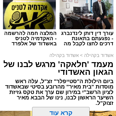
זה היה ארוע יוצא דופן. בלי מילים.
בהמשך אורח הכבוד הרב ישראל אייכלר, סגן שר
במשך שעות ארוכות של ליל שישי, נהנו המונים
התקשורת הביא דברי ברכה למארגנים ולתושבי
מתושבי אשדוד מהארוע המרכזי של 'מעגלים'.
העיר.
ואכן, כפי שהובטח, לא היה מדובר במופע שגרתי,
עורך דין דותן לינדנברג
המלצה חמה להרשמה
- נפגעתם בתאונת
- האקדמיה לטניס
אלא במעמד של טיש חסידי אותנטי, שהצליח
בסיום הושמעו מחרוזת שירים עתיקים שהלחין דודי
דרכים לחצו לקבל מה
באשדוד של אלפרד
לסחוף אליו את ההמונים מעומק ימי החולין - אל
שמגיע לכם
קריאולנסקי - לילדים
קאליש בעבר, וסיים עם שיר וסיפור מימי הבעש"ט
תוך האווירה השבתית של חצרות הקודש.
אשדוד בקהילה
>
אשדוד בקהילה
זיע"א.
מעמד 'חלאקה' מרגש לבנו של
הציבור הענק שהשתתף באירוע הודה למארגנים
הגאון האשדודי
ובראשם הרב אפרים וובר המשנה לראש העיר
ביום הילולת ה"סטייפלר" זצ"ל, עלה ראש
אשדוד ולכלל צוות 'מעגלים' שהפיקו אירוע משובח
מוסדות "בית מאיר" מהרובע בסיטי שבאשדוד
באווירה חסידית מפוארת.
לציון הרשב"י במירון שם ערך את טקס גזיזת
השיער הראשון לבנו, נינו של הבבא מאיר
זצוק"ל.