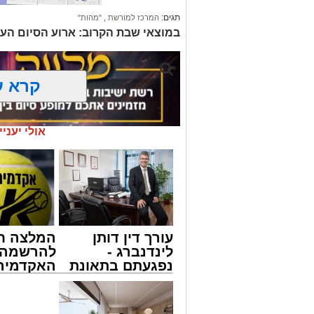
תגים:
המרכז למורשת
,
"מהות"
במוצאי שבת הקרוב: ארוע הסיום הע
קרא ע
אולי יעניי
עורך דין דותן
המלצה ח
לינדנברג -
להרשמה 
נפגעתם בתאונת
האקדמיה 
דרכים לחצו
באשדוד 
לקבל מה שמגיע
אלפרד
לכם
קריאולנסק