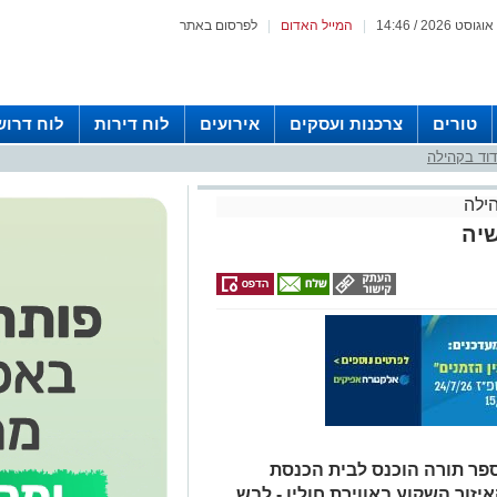
|
המייל האדום
|
לפרסום באתר
טורים
צרכנות ועסקים
אירועים
לוח דירות
לוח דרוש
וד בקהילה
ילה
יה
ספר תורה הוכנס לבית הכנסת
זור השקוע באווירת חולין - לבש