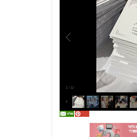
1
/
12
אולי
יעניין
אותך