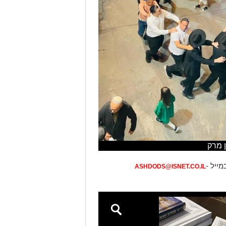
 מרק
מייל -
ASHDODS@ISNET.CO.IL