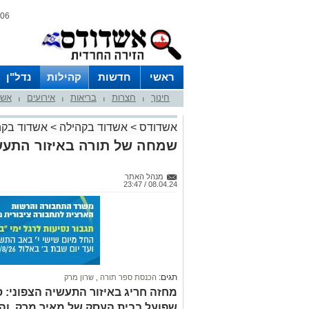
06 אוגוסט 2026 / 14:46
ראשי
חדשות
קהילות
נדל"ן
חינוך
חצרות
בריאות
אירועים
אשד
|
|
|
|
אשדודס
>
אשדוד בקהילה
>
אשדוד בקה
שמחה של תורה באיזור התעש
מנהל האתר
08.04.24 / 23:47
תגים:
הכנסת ספר תורה
,
שרון מרק
מחזה חריג באיזור התעשיה הצפוני: 
שפועל בבית העסק של מאיר מרק, והאי