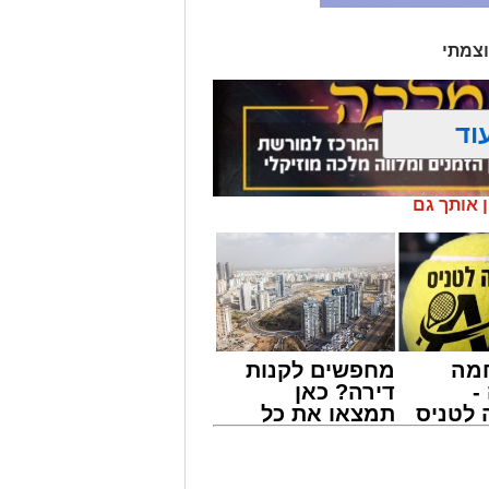
וצמתי
וד
ן אותך גם
מה
מחפשים לקנות
-
דירה? כאן
לטניס
תמצאו את כל
של
הדירות החדשות
למכירה באשדוד
י -
>>>