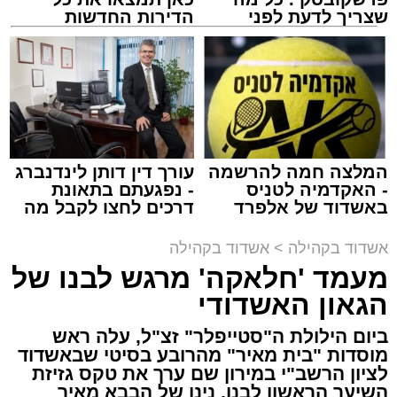
שצריך לדעת לפני
הדירות החדשות
שמגישים הצעה לדירה
למכירה באשדוד >>>
באשדוד
זה היה ארוע יוצא דופן. בלי מילים.
במשך שעות ארוכות של ליל שישי, נהנו המונים
מתושבי אשדוד מהארוע המרכזי של 'מעגלים'.
ואכן, כפי שהובטח, לא היה מדובר במופע שגרתי,
המלצה חמה להרשמה
עורך דין דותן לינדנברג
- האקדמיה לטניס
- נפגעתם בתאונת
אלא במעמד של טיש חסידי אותנטי, שהצליח
באשדוד של אלפרד
דרכים לחצו לקבל מה
לסחוף אליו את ההמונים מעומק ימי החולין - אל
קריאולנסקי - לילדים
שמגיע לכם
תוך האווירה השבתית של חצרות הקודש.
אשדוד בקהילה
>
אשדוד בקהילה
מעמד 'חלאקה' מרגש לבנו של
הגאון האשדודי
ביום הילולת ה"סטייפלר" זצ"ל, עלה ראש
מוסדות "בית מאיר" מהרובע בסיטי שבאשדוד
לציון הרשב"י במירון שם ערך את טקס גזיזת
השיער הראשון לבנו, נינו של הבבא מאיר