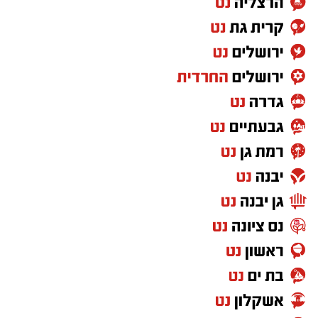
בריתחא דאורייתא בעומקא דשמעתתא.
מעוניינים להגיב? לדווח ? צרו איתנו קשר במייל -
ASHDODS@ISNET.CO.IL