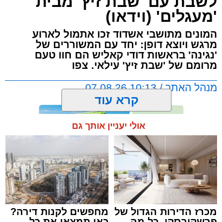
לשבת עם 'שבת זיץ' מבית
'מעגלים' (וידאו)
המונים מתושבי אשדוד זכו אתמול לארוע
מרגש ויוצא דופן: יחד עם המשוררים של
'נגינה' בראשות דודי קאליש הם חוו טעם
מרומם של 'שבת זיץ' עילאי. צפו
מנהל האתר / 10:13 07.08.26
קרא עוד
אולי יעניין אותך גם
תגים:
אשדוד
,
מעגלים
,
דודי קאליש
מכרז הדירות הגדול של
מחפשים לקנות דירה?
פרשקובסקי. כל מה
כאן תמצאו את כל