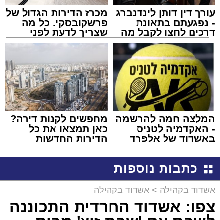
עורך דין דותן לינדנברג
מכרז הדירות הגדול של
- נפגעתם בתאונת
פרשקובסקי. כל מה
דרכים לחצו לקבל מה
שצריך לדעת לפני
שמגיע לכם
שמגישים הצעה לדירה
באשדוד
המלצה חמה להרשמה
מחפשים לקנות דירה?
- האקדמיה לטניס
כאן תמצאו את כל
באשדוד של אלפרד
הדירות החדשות
קריאולנסקי - לילדים
למכירה באשדוד >>>
כתבות נוספות
אשדוד בקהילה
>
אשדוד בקהילה
צפו: אשדוד החרדית התכוננה