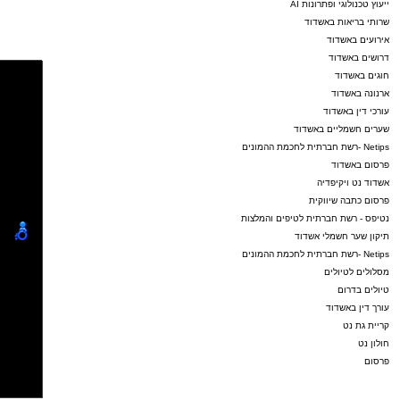
ייעוץ טכנולוגי ופתרונות AI
שרותי בריאות באשדוד
אירועים באשדוד
דרושים באשדוד
חוגים באשדוד
ארנונה באשדוד
עורכי דין באשדוד
שערים חשמליים באשדוד
Netips -רשת חברתית לחכמת ההמונים
פרסום באשדוד
אשדוד נט ויקיפדיה
פרסום כתבה שיווקית
נטיפס - רשת חברתית לטיפים והמלצות
תיקון שער חשמלי אשדוד
Netips -רשת חברתית לחכמת ההמונים
מסלולים לטיולים
טיולים בדרום
עורך דין באשדוד
קריית גת נט
חולון נט
פרסום