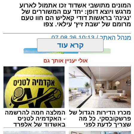
המונים מתושבי אשדוד זכו אתמול לארוע
מרגש ויוצא דופן: יחד עם המשוררים של
'נגינה' בראשות דודי קאליש הם חוו טעם
מרומם של 'שבת זיץ' עילאי. צפו
מנהל האתר / 10:13 07.08.26
קרא עוד
אולי יעניין אותך גם
תגים:
אשדוד
,
מעגלים
,
דודי קאליש
מכרז הדירות הגדול של
המלצה חמה להרשמה
פרשקובסקי. כל מה
- האקדמיה לטניס
שצריך לדעת לפני
באשדוד של אלפרד
שמגישים הצעה לדירה
קריאולנסקי - לילדים