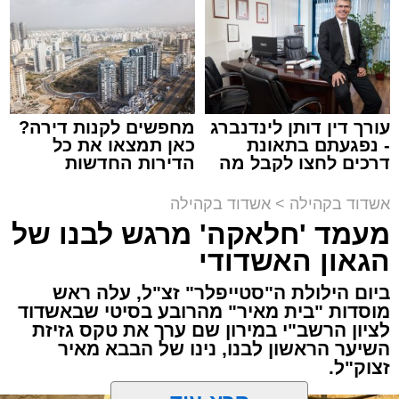
באשדוד
זה היה ארוע יוצא דופן. בלי מילים.
במשך שעות ארוכות של ליל שישי, נהנו המונים
מתושבי אשדוד מהארוע המרכזי של 'מעגלים'.
ואכן, כפי שהובטח, לא היה מדובר במופע שגרתי,
עורך דין דותן לינדנברג
מחפשים לקנות דירה?
- נפגעתם בתאונת
כאן תמצאו את כל
אלא במעמד של טיש חסידי אותנטי, שהצליח
דרכים לחצו לקבל מה
הדירות החדשות
לסחוף אליו את ההמונים מעומק ימי החולין - אל
שמגיע לכם
למכירה באשדוד >>>
תוך האווירה השבתית של חצרות הקודש.
אשדוד בקהילה
>
אשדוד בקהילה
מעמד 'חלאקה' מרגש לבנו של
הגאון האשדודי
ביום הילולת ה"סטייפלר" זצ"ל, עלה ראש
מוסדות "בית מאיר" מהרובע בסיטי שבאשדוד
לציון הרשב"י במירון שם ערך את טקס גזיזת
השיער הראשון לבנו, נינו של הבבא מאיר
זצוק"ל.