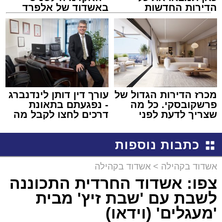
הדירות החדשות
באשדוד של אלפרד
למכירה באשדוד >>>
קריאולנסקי - לילדים
מכרז הדירות הגדול של
עורך דין דותן לינדנברג
פרשקובסקי. כל מה
- נפגעתם בתאונת
שצריך לדעת לפני
דרכים לחצו לקבל מה
שמגישים הצעה לדירה
שמגיע לכם
באשדוד
כתבות נוספות
אשדוד בקהילה
>
אשדוד בקהילה
צפו: אשדוד החרדית התכוננה
לשבת עם 'שבת זיץ' מבית
'מעגלים' (וידאו)