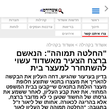
ראשי
חדשות אשדוד
קהילות
חצרות
חינוך
בריאות
צרכנות ועסקים
לוחות
צרו איתנו קשר
אירועים
אשדוד בקהילה
>
אשדוד בקהילה
"החלטה תמוהה": הנאשם
ברצח הצעיר מאשדוד עשוי
להשתחרר למעצר בית
בדיון בערעור שהגיש, דחה העליון את הבקשה
להאריך את מעצרו בתנאי שתוצע חלופת
מעצר הולמת בתנאים שייקבעו בבית המשפט
המחוזי. את זאת קבע העליון, לאחר ששמע את
גרסתו של החשוד שטען כי לא מדובר ברצח,
אלא בהריגה לכאורה. אחותו של ליאור ז"ל
בתגובה: "החלטה תמוהה של העליון לאור