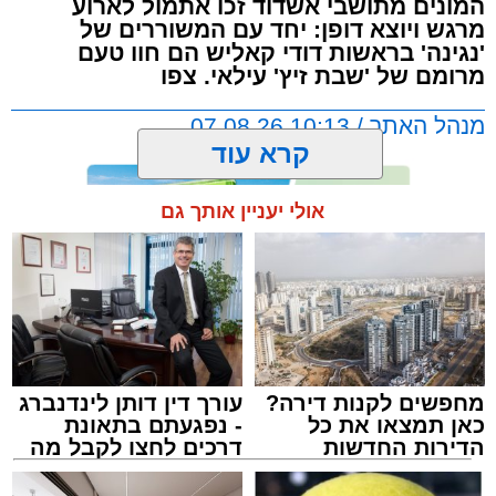
המונים מתושבי אשדוד זכו אתמול לארוע
מרגש ויוצא דופן: יחד עם המשוררים של
'נגינה' בראשות דודי קאליש הם חוו טעם
מרומם של 'שבת זיץ' עילאי. צפו
מנהל האתר / 10:13 07.08.26
קרא עוד
אולי יעניין אותך גם
תגים:
אשדוד
,
מעגלים
,
דודי קאליש
מחפשים לקנות דירה?
עורך דין דותן לינדנברג
כאן תמצאו את כל
- נפגעתם בתאונת
הדירות החדשות
דרכים לחצו לקבל מה
למכירה באשדוד >>>
שמגיע לכם