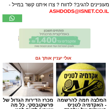
מעוניינים להגיב? לדווח ? צרו איתנו קשר במייל -
ASHDODS@ISNET.CO.IL
אולי יעניין אותך גם
המלצה חמה להרשמה
מכרז הדירות הגדול של
- האקדמיה לטניס
פרשקובסקי. כל מה