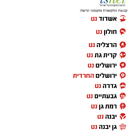
קבוצת התקשורת ומקומוני הרשת:
המעמד, שהתקיים ביוזמת 'מעגלים', נערך
בראשות בעל המנגן ר' דודי קאליש, שידוע
בכישרונו להגיש יצירות עומק ברגש יהודי לוהט
ופנימי, כשלצידו ליד השולחן הסיבו, חבושי
שטריימלך, מקהלת "נגינה" המפוארת בליווי הרכב
מוזיקלי מורחב. ואכן, בשעות הבאות נסחפו
המשתתפים על גבי צליליה הענוגים של שבת
קודש, כשהם נהנים וחווים מקרוב את יצירות
המופת ממיטב חצרות החסידות, בהן בעלזא,
ויז'ניץ, פיטסבורג, מודז'יץ ועוד.
בהמשך נשא דברים נציג הכלל חסידי בעיריה, הרב
יהושע טננהויז, וכן ח"כ הרב ישראל אייכלר שהגיע
במיוחד לארוע. השניים העלו על נס את יוזמות