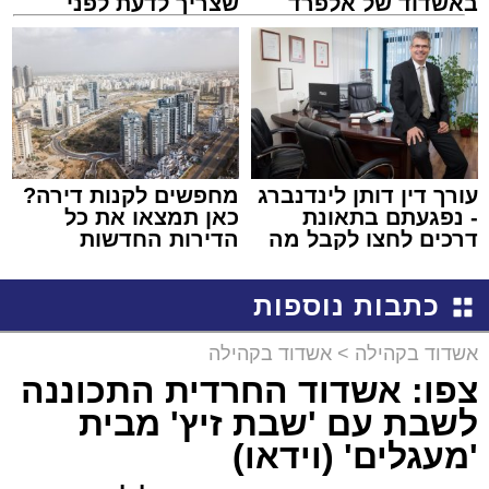
באשדוד של אלפרד
שצריך לדעת לפני
קריאולנסקי - לילדים
שמגישים הצעה לדירה
באשדוד
עורך דין דותן לינדנברג
מחפשים לקנות דירה?
- נפגעתם בתאונת
כאן תמצאו את כל
דרכים לחצו לקבל מה
הדירות החדשות
שמגיע לכם
למכירה באשדוד >>>
כתבות נוספות
אשדוד בקהילה
>
אשדוד בקהילה
צפו: אשדוד החרדית התכוננה
לשבת עם 'שבת זיץ' מבית
'מעגלים' (וידאו)