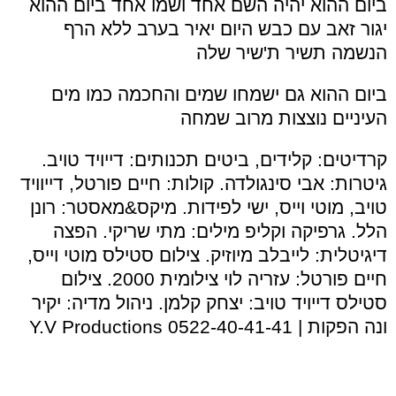
ביום ההוא יהיה השם אחד ושמו אחד ביום ההוא
יגור זאב עם כבש היום יאיר בערב ללא הרף
הנשמה תשיר ת'שיר שלה
ביום ההוא גם ישמחו שמים והחכמה כמו מים
העיניים נוצצות מרוב שמחה
קרדיטים: קלידים, ביטים תכנותים: דייויד טויב.
גיטרות: אבי סינגולדה. קולות: חיים פורטל, דייוויד
טויב, מוטי וייס, ישי לפידות. מיקס&מאסטר: רונן
הלל. גרפיקה וקליפ מילים: מתי שריקי. הפצה
דיגיטלית: לייבלב מיוזיק. צילום סטילס מוטי וייס,
חיים פורטל: עזריה לוי צילומית 2000. צילום
סטילס דייויד טויב: יצחק קלמן. ניהול מדיה: יקיר
ונה הפקות | Y.V Productions 0522-40-41-41