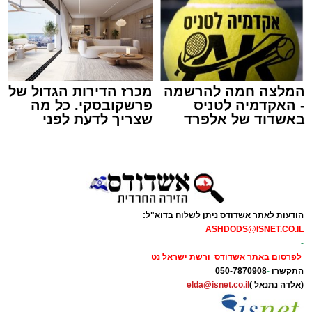
זה היה ארוע יוצא דופן. בלי מילים.
במשך שעות ארוכות של ליל שישי, נהנו המונים
מתושבי אשדוד מהארוע המרכזי של 'מעגלים'.
ואכן, כפי שהובטח, לא היה מדובר במופע שגרתי,
המלצה חמה להרשמה
מכרז הדירות הגדול של
- האקדמיה לטניס
פרשקובסקי. כל מה
אלא במעמד של טיש חסידי אותנטי, שהצליח
באשדוד של אלפרד
שצריך לדעת לפני
לסחוף אליו את ההמונים מעומק ימי החולין - אל
קריאולנסקי - לילדים
שמגישים הצעה לדירה
תוך האווירה השבתית של חצרות הקודש.
באשדוד
הודעות לאתר אשדודס ניתן לשלוח בדוא"ל:
ASHDODS@ISNET.CO.IL
-
לפרסום באתר אשדודס ורשת ישראל נט
התקשרו
-
050-7870908
(אלדה נתנאל )
elda@isnet.co.il