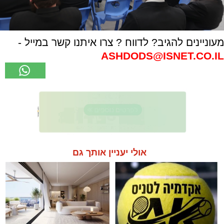
מעוניינים להגיב? לדווח ? צרו איתנו קשר במייל -
ASHDODS@ISNET.CO.IL
אולי יעניין אותך גם