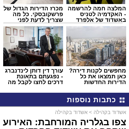
המלצה חמה להרשמה
מכרז הדירות הגדול של
- האקדמיה לטניס
פרשקובסקי. כל מה
באשדוד של אלפרד
שצריך לדעת לפני
קריאולנסקי - לילדים
שמגישים הצעה לדירה
באשדוד
מחפשים לקנות דירה?
עורך דין דותן לינדנברג
כאן תמצאו את כל
- נפגעתם בתאונת
הדירות החדשות
דרכים לחצו לקבל מה
למכירה באשדוד >>>
שמגיע לכם
כתבות נוספות
אשדוד בקהילה
>
אשדוד בקהילה
צפו בגלריה המורחבת: האירוע