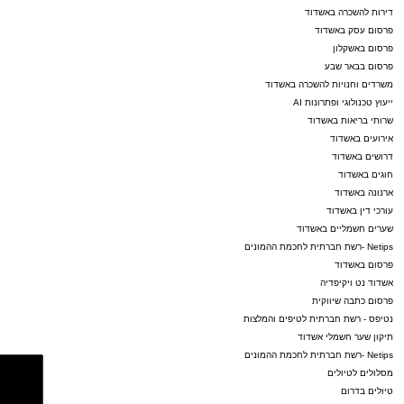
דירות להשכרה באשדוד
פרסום עסק באשדוד
פרסום באשקלון
פרסום בבאר שבע
משרדים וחנויות להשכרה באשדוד
ייעוץ טכנולוגי ופתרונות AI
שרותי בריאות באשדוד
אירועים באשדוד
דרושים באשדוד
חוגים באשדוד
ארנונה באשדוד
עורכי דין באשדוד
שערים חשמליים באשדוד
Netips -רשת חברתית לחכמת ההמונים
פרסום באשדוד
אשדוד נט ויקיפדיה
פרסום כתבה שיווקית
נטיפס - רשת חברתית לטיפים והמלצות
תיקון שער חשמלי אשדוד
Netips -רשת חברתית לחכמת ההמונים
מסלולים לטיולים
טיולים בדרום