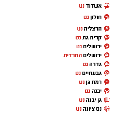
המעמד, שהתקיים ביוזמת 'מעגלים', נערך
בראשות בעל המנגן ר' דודי קאליש, שידוע
בכישרונו להגיש יצירות עומק ברגש יהודי לוהט
ופנימי, כשלצידו ליד השולחן הסיבו, חבושי
שטריימלך, מקהלת "נגינה" המפוארת בליווי הרכב
מוזיקלי מורחב. ואכן, בשעות הבאות נסחפו
המשתתפים על גבי צליליה הענוגים של שבת
קודש, כשהם נהנים וחווים מקרוב את יצירות
המופת ממיטב חצרות החסידות, בהן בעלזא,
ויז'ניץ, פיטסבורג, מודז'יץ ועוד.
בהמשך נשאו דברים המשנה לראש העיר הרב
אפריים וובר, נציג הכלל חסידי בעיריה, הרב יהושע
טננהויז, וכן ח"כ הרב ישראל אייכלר שהגיע במיוחד
לארוע. הדוברים העלו על נס את יוזמות 'מעגלים'
שלראשונה מצליחות לקלוע לטעמן של הציבור