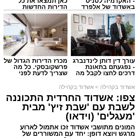
- האקדמיה לטניס
כאן תמצאו את כל
באשדוד של אלפרד
הדירות החדשות
קריאולנסקי - לילדים
למכירה באשדוד >>>
צילום: יהושע פרוכטר
מערכת האתר / 00:35 09.08.26
עורך דין דותן לינדנברג
מכרז הדירות הגדול של
- נפגעתם בתאונת
פרשקובסקי. כל מה
דרכים לחצו לקבל מה
שצריך לדעת לפני
שמגיע לכם
שמגישים הצעה לדירה
תגים:
אשדוד
,
קאליש
,
מעגלים
באשדוד
אשדוד בקהילה
>
אשדוד בקהילה
צפו: אשדוד החרדית התכוננה
האירוע שלא ישכח באשדוד ממשיך להכות גלים
לשבת עם 'שבת זיץ' מבית
ברחבי העיר: צפו בגלריה המרהיבה המלאה
'מעגלים' (וידאו)
מעדשת מצלמתו של הצלם יהושע פרוכטר
מאירוע 'זיץ שבת' של מעגלים מבית סיעת אשדוד
המונים מתושבי אשדוד זכו אתמול לארוע
התורנית.
מרגש ויוצא דופן: יחד עם המשוררים של