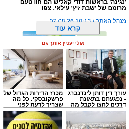
'נגינה' בראשות דודי קאליש הם חוו טעם
מרומם של 'שבת זיץ' עילאי. צפו
הערב המרגש החל בשירת אחדות בניהולו של ר'
דוד קאליש ותזמורת נגינה, משולבת בזיץ לכבוד
מנהל האתר / 10:13 07.08.26
שבת קודש.
קרא עוד
לאחר מכן הרב קאליש הלחין לחן חדש לימים
אולי יעניין אותך גם
הנוראים יחד עם מאות מתושבי אשדוד.
תגים:
אשדוד
,
מעגלים
,
דודי קאליש
עורך דין דותן לינדנברג
מכרז הדירות הגדול של
- נפגעתם בתאונת
פרשקובסקי. כל מה
דרכים לחצו לקבל מה
שצריך לדעת לפני
שמגיע לכם
שמגישים הצעה לדירה
באשדוד
זה היה ארוע יוצא דופן. בלי מילים.