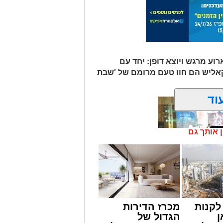
וע מרגש ויוצא דופן: יחד עם
קאליש הם חוו טעם מרומם של 'שבת
וד
ן אותך גם
קנות
מכרז הדירות
מונים מתושבי אשדוד מהארוע המרכזי של
ן
הגדול של
ובר במופע שגרתי, אלא במעמד של טיש