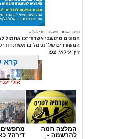
תגים:
אשדוד
,
מעגלים
,
דודי קאליש
המונים מתושבי אשדוד זכו אתמול לאר
המשוררים של 'נגינה' בראשות דודי 
זיץ' עילאי. צפו
קרא ע
אולי יעניי
זה היה ארוע יוצא דופן. בלי מילים.
המלצה חמה
מחפשים ל
במשך שעות ארוכות של ליל שישי, נהנו ה
להרשמה -
דירה? כא
'מעגלים'. ואכן, כפי שהובטח, לא היה מד