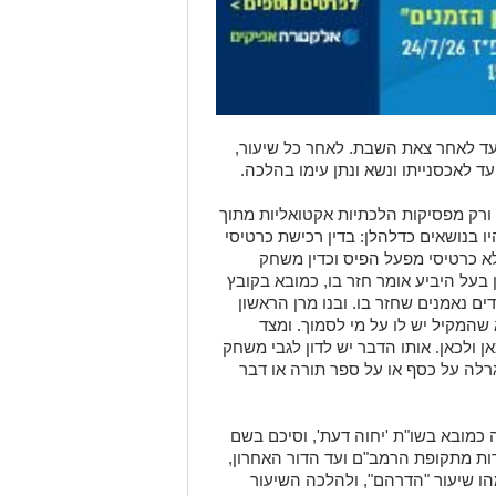
עד לאחר צאת השבת. לאחר כל שיעור,
ד לאכסנייתו ונשא ונתן עימו בהלכה.
 ורק מפסיקות הלכתיות אקטואליות מתוך
יו בנושאים כדלהלן: בדין רכישת כרטיסי
 כרטיסי מפעל הפיס וכדין משחק
 בעל היביע אומר חזר בו, כמובא בקובץ
ים נאמנים שחזר בו. ובנו מרן הראשון
שהמקיל יש לו על מי לסמוך. ומצד
 ולכאן. אותו הדבר יש לדון לגבי משחק
רלה על כסף או על ספר תורה או דבר
כמובא בשו"ת 'יחוה דעת', וסיכם בשם
ות מתקופת הרמב"ם ועד הדור האחרון,
מהו שיעור "הדרהם", ולהלכה השיעור