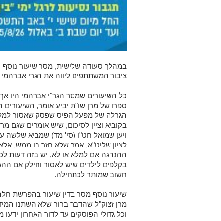
במהלך סעודה שלישית, מסר שיעור נוסף 
ציבור המשתתפים ליווה את הגרי אברהמי ע
כל השיעורים שמסר הגר"י אברהמי היו אך
ספרו של מרן שו"ת יביע אומר, השיעורים ה
הגרלה של מפעל הפיס שפסק שאסור למלא
בקוביא וציין לסיכום, שיש אומרים שגם מרן
ויען שמואל חט"ו (סי' מד) שמביא שלשה עד
לציון שליט"א, אמר שלא חזר בו ממש, אלא 
ההנהגה אם למלא או לא, יש בזה דעות לכאן
בקלפים לילדים שיש לאסור וחילק אם ההג
חשוב שמותר לכתחילה.
שיעור נוסף מסר בדין שיעור בהפרשת חלה 
מרן זצוק"ל שהדבר ברור שלא השתנו המיד
וכל גדולי הפוסקים עד לדור האחרון ידעו 