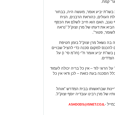
שו"ת יביע אומר, מעשה היה, בבחור
ת העולים, כהוראת הרבנים, הניח
 נגנב, האם הוא חייב לשלם את הכסף
ביא את דעתו של מרן זצוק"ל "נראה
לשומר, פטור".
ה בה נשאל מרן זצוק"ל בזמן חטיפת
 להכנס למקום סכנה כדי להציל שבויים
ו"ת יביע אומר ח"י (חו"מ סי' ו) על
הצדדים.
על הרוגי לוד – אין כל בריה יכולה לעמוד
לל הסכנה בעת כזאת – לכן ודאי אין כל
ודיינות שבראשותו בבית המדרש "אוהל
ו של מרן רבינו עובדיה יוסף זצוק"ל.
מייל -
ASHDODS@ISNET.CO.IL