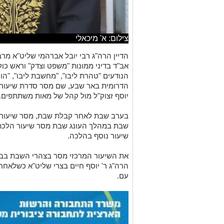
צילום: א' מיכאלי
הדיין הרה"ג רבי יובל אברהמי שליט"א מרבנ
אב"ד בדיני ממונות "משפט וצדק" וראש כול
הנודעים "טהרת ליבו", "מחשבת ליבו", "הו
הדרומית באר שבע, שם מסר סדרת שיעורים 
יוסף זצוק"ל מול קהל של מאות משתתפים.
בערב שבת לאחר קבלת שבת, מסר שיעור בב
שבת במהלך העונג שבת מסר שיעור הלכתי
שיעור נוסף בהלכה.
את השיעור המרכזי מסר בצהרי השבת בב
הרה"ג ר' יוסף חיים בצרי שליט"א כשלאחר
עם.