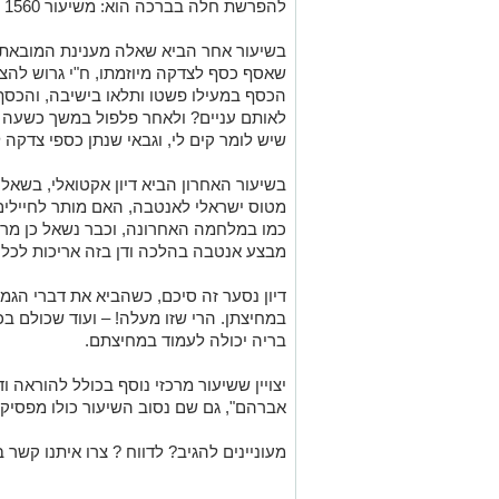
להפרשת חלה בברכה הוא: משיעור 1560 גר' קמח.
בשיעור אחר הביא שאלה מענינת המובאת ב
שאסף כסף לצדקה מיוזמתו, ח"י גרוש להצל
הכסף במעילו פשטו ותלאו בישיבה, והכסף
לאותם עניים? ולאחר פלפול במשך כשעה ה
שיש לומר קים לי, וגבאי שנתן כספי צדקה 
בשיעור האחרון הביא דיון אקטואלי, בשאל
מטוס ישראלי לאנטבה, האם מותר לחיילים
כמו במלחמה האחרונה, וכבר נשאל כן מרן בש
מבצע אנטבה בהלכה ודן בזה אריכות לכל 
דיון נסער זה סיכם, כשהביא את דברי הגמ' 
במחיצתן. הרי שזו מעלה! – ועוד שכולם בכ
בריה יכולה לעמוד במחיצתם.
יצויין ששיעור מרכזי נוסף בכולל להוראה 
אברהם", גם שם נסוב השיעור כולו מפסיקותי
מעוניינים להגיב? לדווח ? צרו איתנו קשר ב