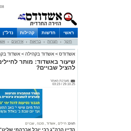
08 אוגוסט 2026 / 10:23
ראשי
חדשות
קהילות
נדל"ן
חינוך
חצרות
בריאות
אירועים
אשד
|
|
|
|
אשדודס
>
אשדוד בקהילה
>
אשדוד בקה
שיעור באשדוד: מותר לחיילי
להציל שבויים?
מערכת האתר
29.10.25 / 03:23
תגים:
חיילים
,
אשדוד
,
סכנה
,
שבויים
הדיין הרה"ג רבי יובל אברהמי שליט"