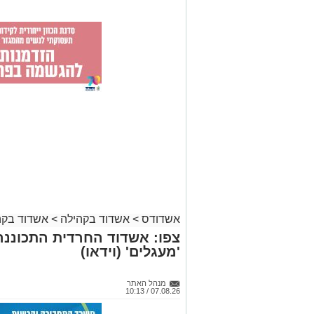
אשדודס
>
אשדוד בקהילה
>
אשדוד בקה
צפו: אשדוד החרדית התכוננה
'מעגלים' (וידאו)
מנהל האתר
07.08.26 / 10:13