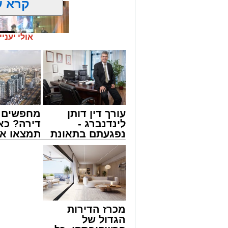
קרא ע
אולי יעניי
זה היה ארוע יוצא דופן. בלי מילים.
עורך דין דותן
מחפשים ל
במשך שעות ארוכות של ליל שישי, נהנו ה
לינדנברג -
דירה? כא
'מעגלים'. ואכן, כפי שהובטח, לא היה מד
נפגעתם בתאונת
תמצאו את
חסידי אותנטי, שהצליח לסחוף אליו את ההמ
דרכים לחצו
הדירות ה
האווירה השבתית של חצרות הקודש.
לקבל מה שמגיע
למכירה ב
לכם
>>>
מכרז הדירות
הגדול של