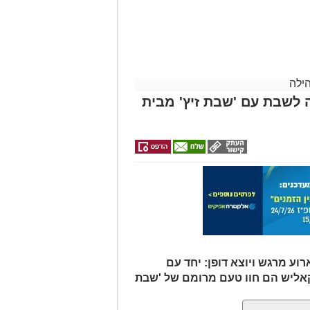
דרכים לחצו
הדירות החדשות
מה שצריך לדעת
באשדוד של
לפני שמגישים
למכירה באשדוד
לקבל מה שמגיע
אלפרד
לכם
>>>
הצעה לדירה
קריאולנסקי -
באשדוד
לילדים
ילה
 לשבת עם 'שבת זיץ' מבית
וע מרגש ויוצא דופן: יחד עם
קאליש הם חוו טעם מרומם של 'שבת