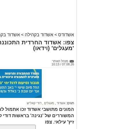
אשדודס
>
אשדוד בקהילה
>
אשדוד בקה
צפו: אשדוד החרדית התכוננה
'מעגלים' (וידאו)
מנהל האתר
07.08.26 / 10:13
תגים:
אשדוד
,
מעגלים
,
דודי קאליש
המונים מתושבי אשדוד זכו אתמול לאר
המשוררים של 'נגינה' בראשות דודי 
זיץ' עילאי. צפו