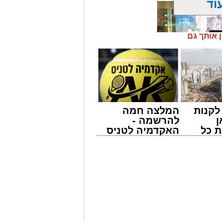
וד
ן אותך גם
קנות
המלצה חמה
מונים מתושבי אשדוד מהארוע המרכזי של
ן
להרשמה -
ובר במופע שגרתי, אלא במעמד של טיש
 כל
האקדמיה לטניס
ונים מעומק ימי החולין - אל תוך
חדשות
באשדוד של
אשדוד
אלפרד
קריאולנסקי -
לילדים