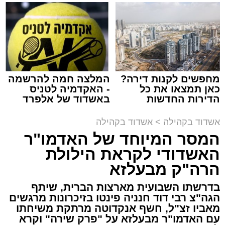
שמגישים הצעה לדירה
שמגיע לכם
באשדוד
תגים:
המרכז למורשת
,
"מהות"
מחפשים לקנות דירה?
המלצה חמה להרשמה
ימים ספורים לתום בין הזמנים אב שהיה גדוש
כאן תמצאו את כל
- האקדמיה לטניס
בפעילויות שונות ומגוונות, במוצאי שבת הקרוב,
הדירות החדשות
באשדוד של אלפרד
למכירה באשדוד >>>
קריאולנסקי - לילדים
פרשת ראה, ייערך מופע סיום בין הזמנים ומלווה
אשדוד בקהילה
>
אשדוד בקהילה
מלכה על ידי "המרכז למורשת" בראשות מ"מ ראש
המסר המיוחד של האדמו"ר
העיר הרב אבי אמסלם בשיתוף הרשות העירונית
האשדודי לקראת הילולת
'מהות' בראשות חבר מועצת העיר הרב מני אזולאי.
הרה"ק מבעלזא
האירוע הענק יתקיים כאמור ע"י 'המרכז למורשת'
בדרשתו השבועית מארצות הברית, שיתף
ובשיתוף רשת ישיבות בין הזמנים 'חזון עובדיה'
הגה"צ רבי דוד חנניה פינטו בזיכרונות מרגשים
מבית הרשות העירונית 'מהות' במסגרתה פועלות
מאביו זצ"ל, חשף אנקדוטה מרתקת משיחתו
עשרות נקודות של ישיבות בין הזמנים ברחבי העיר
עם האדמו"ר מבעלזא על "פרק שירה" וקרא