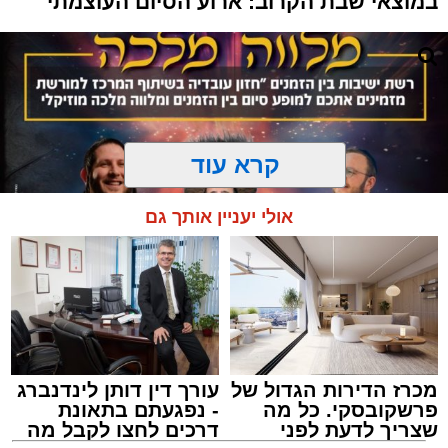
במוצאי שבת הקרוב: ארוע הסיום העוצמתי
קרא עוד
אולי יעניין אותך גם
מכרז הדירות הגדול של
עורך דין דותן לינדנברג
המרכז למורשת
פרשקובסקי. כל מה
- נפגעתם בתאונת
מנהל האתר / 10:42 06.08.26
שצריך לדעת לפני
דרכים לחצו לקבל מה