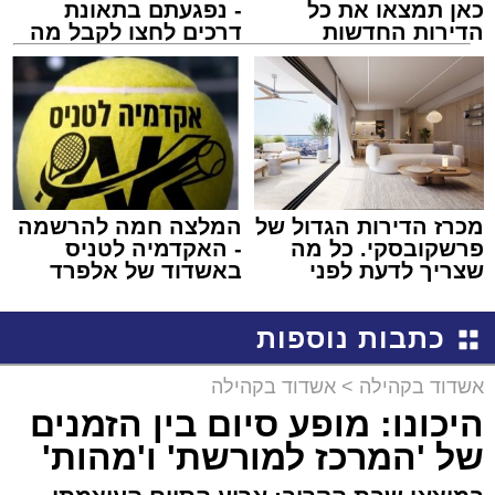
כאן תמצאו את כל
- נפגעתם בתאונת
הדירות החדשות
דרכים לחצו לקבל מה
למכירה באשדוד >>>
שמגיע לכם
מכרז הדירות הגדול של
המלצה חמה להרשמה
פרשקובסקי. כל מה
- האקדמיה לטניס
שצריך לדעת לפני
באשדוד של אלפרד
שמגישים הצעה לדירה
קריאולנסקי - לילדים
באשדוד
כתבות נוספות
אשדוד בקהילה
>
אשדוד בקהילה
היכונו: מופע סיום בין הזמנים
של 'המרכז למורשת' ו'מהות'