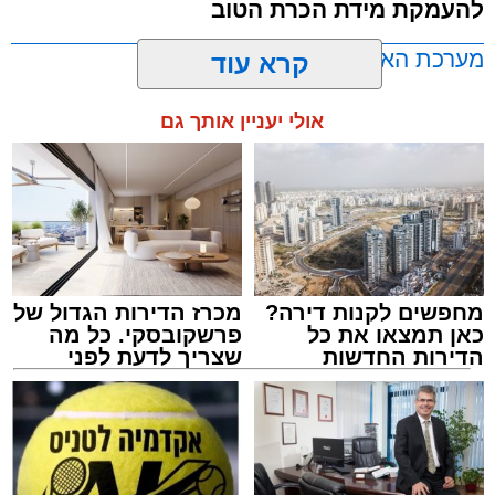
להעמקת מידת הכרת הטוב
שבהם לומדים מאות בחורי ישיבות ומתעלים
בתורה גם בימי החופש.
מערכת האתר / 00:23 06.08.26
קרא עוד
במופע סיום בין הזמנים שישולב עם מלווה מלכה
אולי יעניין אותך גם
מוזיקלי יופיעו על במה אחת ענקי הזמר והרגש,
בנצי שטיין, יצחק בן ארזה ושמוליק קליין בליווי
תזמורת מורחבת בניצוחו של מאסטרו דני אבידני.
תגים:
אשדוד
,
בעלזא
,
הילולא
מחפשים לקנות דירה?
מכרז הדירות הגדול של
כאן תמצאו את כל
פרשקובסקי. כל מה
הדירות החדשות
שצריך לדעת לפני
למכירה באשדוד >>>
שמגישים הצעה לדירה
באשדוד