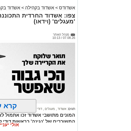
אשדודס
>
אשדוד בקהילה
>
אשדוד בקה
צפו: אשדוד החרדית התכוננה
'מעגלים' (וידאו)
מנהל האתר
07.08.26 / 10:13
קרא ע
תגים:
אשדוד
,
מעגלים
,
דודי קאליש
המונים מתושבי אשדוד זכו אתמול לאר
המשוררים של 'נגינה' בראשות דודי 
אולי יעניי
זיץ' עילאי. צפו