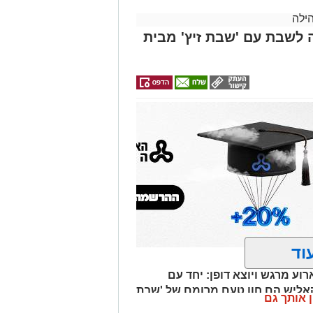
ילה
 לשבת עם 'שבת זיץ' מבית
וד
וע מרגש ויוצא דופן: יחד עם
קאליש הם חוו טעם מרומם של 'שבת
ן אותך גם