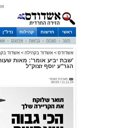
08 אוגוסט 2026 / 14:17
ראשי
חדשות
קהילות
נדל"ן
חינוך
חצרות
בריאות
אירועים
אשד
|
|
|
|
אשדודס
>
אשדוד בקהילה
>
אשדוד בקה
'שבת יביע אומר': מאות שעות
הגר"ע יוסף זצוק"ל
מערכת האתר
11.11.24 / 00:03