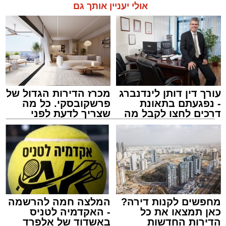
אולי יעניין אותך גם
תגים:
אשדוד
,
מעגלים
,
דודי קאליש
עורך דין דותן לינדנברג
מכרז הדירות הגדול של
- נפגעתם בתאונת
פרשקובסקי. כל מה
דרכים לחצו לקבל מה
שצריך לדעת לפני
שמגיע לכם
שמגישים הצעה לדירה
באשדוד
זה היה ארוע יוצא דופן. בלי מילים.
במשך שעות ארוכות של ליל שישי, נהנו המונים
מתושבי אשדוד מהארוע המרכזי של 'מעגלים'.
ואכן, כפי שהובטח, לא היה מדובר במופע שגרתי,
מחפשים לקנות דירה?
המלצה חמה להרשמה
כאן תמצאו את כל
- האקדמיה לטניס
אלא במעמד של טיש חסידי אותנטי, שהצליח
הדירות החדשות
באשדוד של אלפרד