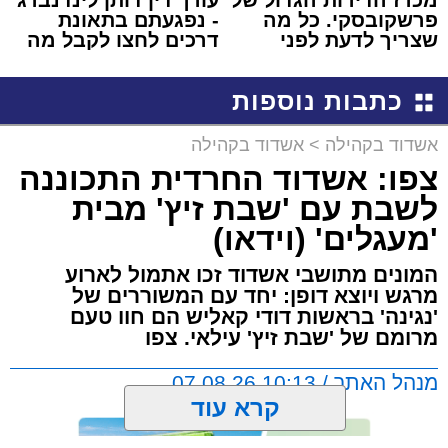
פרשקובסקי. כל מה
- נפגעתם בתאונת
שצריך לדעת לפני
דרכים לחצו לקבל מה
שמגישים הצעה לדירה
שמגיע לכם
באשדוד
כתבות נוספות
אשדוד בקהילה
>
אשדוד בקהילה
צפו: אשדוד החרדית התכוננה
לשבת עם 'שבת זיץ' מבית
'מעגלים' (וידאו)
המונים מתושבי אשדוד זכו אתמול לארוע
מרגש ויוצא דופן: יחד עם המשוררים של
'נגינה' בראשות דודי קאליש הם חוו טעם
מרומם של 'שבת זיץ' עילאי. צפו
מנהל האתר / 10:13 07.08.26
קרא עוד