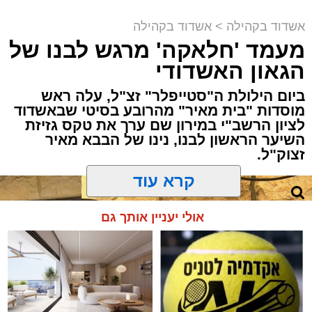
לסחוף אליו את ההמונים מעומק ימי החולין - אל
למכירה באשדוד >>>
קריאולנסקי - לילדים
תוך האווירה השבתית של חצרות הקודש.
אשדוד בקהילה
>
אשדוד בקהילה
מעמד 'חלאקה' מרגש לבנו של
הגאון האשדודי
ביום הילולת ה"סטייפלר" זצ"ל, עלה ראש
מוסדות "בית מאיר" מהרובע בסיטי שבאשדוד
לציון הרשב"י במירון שם ערך את טקס גזיזת
השיער הראשון לבנו, נינו של הבבא מאיר
זצוק"ל.
קרא עוד
המעמד, שהתקיים ביוזמת 'מעגלים', נערך
אולי יעניין אותך גם
בראשות בעל המנגן ר' דודי קאליש, שידוע
בכישרונו להגיש יצירות עומק ברגש יהודי לוהט
ופנימי, כשלצידו ליד השולחן הסיבו, חבושי