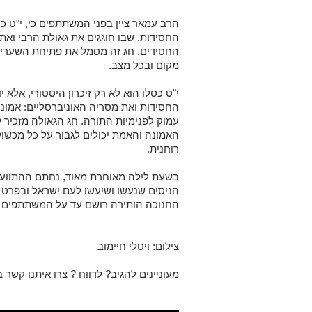
הרב עמאר ציין בפני המשתתפים כי, י"ט כ
החסידות, שבו חוגגים את גאולת הרבי ואת
החסידים, חג זה מסמל את פתיחת השערים 
מקום ובכל מצב.
י"ט כסלו הוא לא רק זיכרון היסטורי, אל
החסידות ואת מסריה האוניברסליים: אמונה
עמוק לפנימיות התורה. חג הגאולה מזכיר לכ
האמונה והאמת יכולים לגבור על כל מכשו
רוחנית.
בשעת לילה מאוחרת מאוד, נחתם ההתוועד
הניסים שנעשו ושיעשו לעם ישראל ובפרט 
החנוכה הותירה רושם עד על המשתתפים 
צילום: ויטלי חיימוב
מעוניינים להגיב? לדווח ? צרו איתנו קשר ב