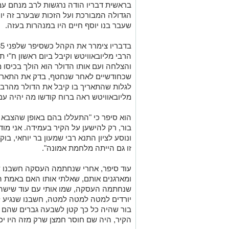
בראשית דבריו הודה נרגשות לרב מנחם עמא
הגדולה המבורכת ועל הזכות שבערב זה יו
שעבר בנו יוסף חיים היו במנהרות בעזה.
הרבי מליובאוויטש וקיבל ביום ראשון ח"י
והצלחה ועם אותו הדולר הוא הולך בכיסו מ
שכחודשיים לאחר שנחטף, בדק את התאריך
מליובאוויטש ראה ברוח קודשו מה יהיה עם 
הוא סיפר כי "התעללו בהם באופן שהצבא 
בור, רק להישען על הקיר בעמידה. אני מוד
ונוסע לציון התנא רבי שמעון בר יוחאי, בו
זו גם הייתה מלחמת אמונה".
עוד סיפר, אחרי שנחתמה העסקה חשבנו 
ומארגנים אותם, שאלתי אותו האם באמת ה
שנחתמה העסקה, שמו אותי עם עוד שישה חב
יורדים למטה למטה למטה, חשבנו שנגיע ל
בור שהיה כל כך קטן לשבעה גברים שהם ל
הקיר, היה שם חוסר חמצן שרק מזה היו יכו