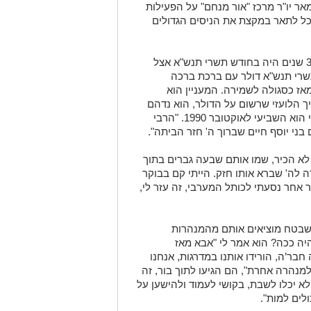
ר יו"ר מרכז "אור מנחם" על הפעילות
כל לתאר במקצת את הניסים הגדולים
בדבריו צימרר את הקהל כשסיפר שלפני 35 שנים היה בחודש תשרי תנש"א אצל
 תשרי תנש"א דולר עם ברכת ברכה
אז כסגולה לשמירה. המעניין הוא
 הלועזי שרשום על הדולר, הוא נדהם
לגלות שהתאריך בו קיבל את הדולר מהרבי הוא השביעי לאוקטובר 1990. "הרבי
בני יוסף חיים שברוך ה' חזר הביתה".
לא הכיר, שמו אותם שבעה גברים בתוך
ה לה' שברא אותו חזק. הייתי קם בבוקר
קר אחר נסעתי לכותל המערבי, זה עזר לי,
שבטח מוציאים אותם מהמנהרות
יה ככה? הוא אמר לי "אבא מאז
ר’ה, הורידו אותנו במדרגות, אנחנו
מנהרה אחרת", הם הגיעו לתוך בור, זה
א יכלו לשבת, בקושי לעמוד ולהישען על
לים למות".