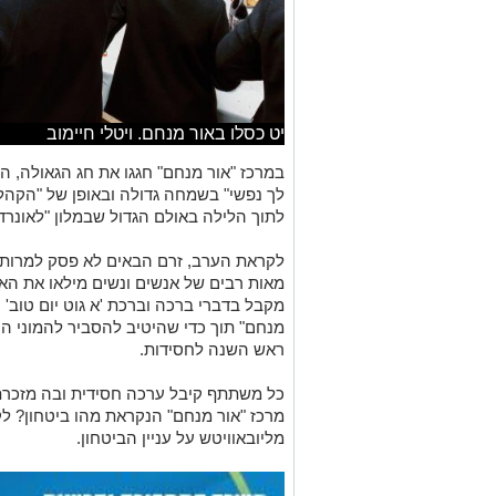
יט כסלו באור מנחם. ויטלי חיימוב
במרכז "אור מנחם" חגגו את חג הגאולה, ה
לך נפשי" בשמחה גדולה ובאופן של "הקהל"
לתוך הלילה באולם הגדול שבמלון "לאונרדו
לקראת הערב, זרם הבאים לא פסק למרות 
מאות רבים של אנשים ונשים מילאו את האו
מקבל בדברי ברכה וברכת 'א גוט יום טוב' 
מנחם" תוך כדי שהיטיב להסביר להמוני הח
ראש השנה לחסידות.
כל משתתף קיבל ערכה חסידית ובה מזכר
מרכז "אור מנחם" הנקראת מהו ביטחון? ל
מליובאוויטש על עניין הביטחון.