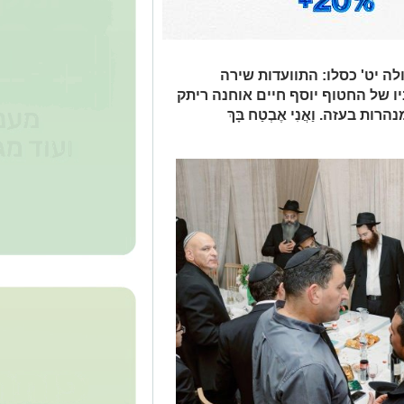
ה יט' כסלו: התוועדות שירה
יו של החטוף יוסף חיים אוחנה ריתק
בעזה. וַאֲנִי אֶבְטַח בָּךְ