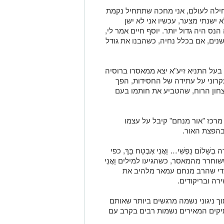
חילה לעולם, אני מחכה שתתחיל נקמת
ישנתי מצער, עכשיו אני לא ישן
נס היה גדול יותר. יוסף חיים אמר לי,
ו זמנים שחשבנו שנהיה פה חמש או 10 שנים, אם בכלל נחיה, כשהבנו את גודל
 בעל התניא זיע"א יצא ממאסרו ברוסיה
רוני על עתידה של החסידות, הפך
חון הרוח, שהטביע את חותמו בעם
רכז "אור מנחם" קיבל על עצמו
בהפצת האור.
לוֹם נַפְשִׁי… וַאֲנִי אֶבְטַח בָּךְ, כפי
חרר מהמאסר, כשהגיעו למילים וַאֲנִי
 כדי שהרב מנחם עמאר מלהיב את
ה ובריקודים.
 ניגוני נשמה מרגשים ביותר שאותם
קים המאירים נשמות רבים בקרב עם