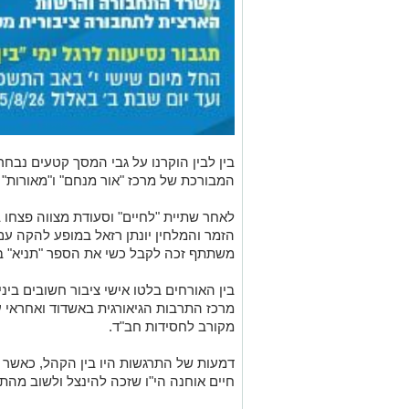
בין לבין הוקרנו על גבי המסך קטעים נבחר
המבורכת של מרכז "אור מנחם" ו"מאורות" ה
לאחר שתיית "לחיים" וסעודת מצווה פצחו ב
הזמר והמלחין יונתן רזאל במופע להקה ע
משתתף זכה לקבל כשי את הספר "תניא" ב
בין האורחים בלטו אישי ציבור חשובים ביני
מרכז התרבות הגיאורגית באשדוד ואחראי ע
מקורב לחסידות חב"ד.
דמעות של התרגשות היו בין הקהל, כאשר א
חיים אוחנה הי"ו שזכה להינצל ולשוב מה