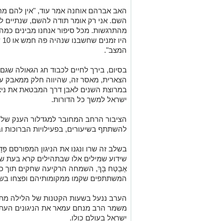
האב אברהם אוחנה אמר עוד, "אין להם מ
השם. אני רק אומר תודה להשם, שנתיים לא 
מהתרגשות. מכל סיפור אנחנו מבינים כמה ה
הי
המצב".
בסיום, בירך לחיים לכבוד חג הגאולה שגם
הצארית, מאסר זה, שהיווה חלק ממאבק עק
במרוצת השנים לאבן דרך המבטאת את ניצ
ישראל למשך כל הדורות.
הציבור הרחב המחובר למגדלור הענק של מ
להשתתף בשיעורים, בפעילויות הברוכות ו
בשלב זה שרו ונגנו את הניגון המפורסם פָּדָה בְשָׁ
שידוע שמילים אלו שבתהילים קרא בעת ששו
אֶבְטַח בָּךְ, השמחה הרקיעה שחקים תוך
המשתתפים שקמו ממקומותיהם ופצחו בשיר
הערב ננעל בשעות הקטנות של הלילה מתוך
משמר הרב מנחם עמאר את הניגונים העתי
ישראל בעולם כולו.