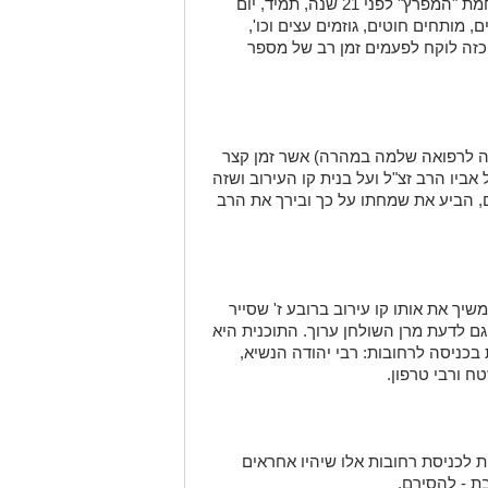
קשות, במלחמת "עופרת יצוקה", וגם במלחמת "המפרץ" לפני 21 שנה, תמיד, יום
ם, מותחים חוטים, גוזמים עצים וכו',
 כזה לוקח לפעמים זמן רב של מספר
זכה לרפואה שלמה במהרה) אשר זמן קצר
אביו הרב זצ"ל ועל בנית קו העירוב ושזה
ם, הביע את שמחתו על כך ובירך את הרב
יך את אותו קו עירוב ברובע ז' שסייר
גם לדעת מרן השולחן ערוך. התוכנית היא
בכניסה לרחובות: רבי יהודה הנשיא,
טח ורבי טרפון.
 לכניסת רחובות אלו שיהיו אחראים
 - להסירם.