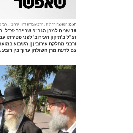
תגים:
המועצה הדתית
,
הרב עובדיה דהן
,
עירובין
,
רבי פ
16 שנים למרן הגר"פ שרייבר זצ"ל: 
זצ"ל ב'תיקון העירוב' לפני פטירתו ע
ורבני מחלקת עירובין || השבוע במוע
גם לדעת מרן השולחן ערוך בין רובע ג'