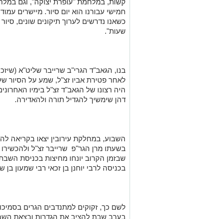
חמישי עבורנו הוא יום סיור. מיישרים עמודי
כשאנו נדרשים לערוך תיקונים שונים, סיור
שעות".
בנו, הגאב"ד הגרי"ב שרייבר שליט"א (שי
לאחר פטירת אביו זצ"ל, שמע על הסיור של 
היה רצונו של הגאב"ד זצ"ל בימיו האחרוני
דהן שימשיך להגדיל תורה ולהאדירה.
השבוע, במחלקת עירובין יצאו בקריאה להמש
בשעתו מרן הגר"פ שרייבר זצ"ל ולהכשירו 
שבזמן הקרוב יונחו מחיצות בכניסת השבת 
בכניסה לרבי יוחנן בן זכאי רבי שמעון בן ש
לשם כך, זקוקים למתנדבים הגרים בסמיכות
בערב שבת להציב את הגדרות ובצאת השבת