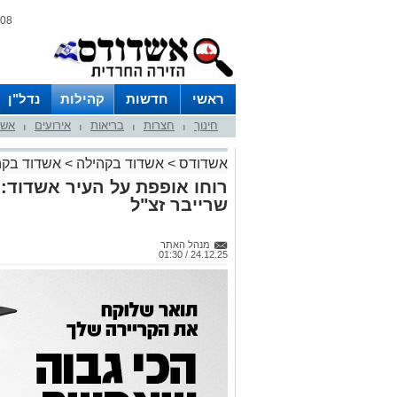
08 אוגוסט 2026 / 06:24
ראשי
חדשות
קהילות
נדל"ן
חינוך
חצרות
בריאות
אירועים
אשד
|
|
|
|
אשדודס
>
אשדוד בקהילה
>
אשדוד בקה
רוחו אופפת על העיר אשדוד:
שרייבר זצ"ל
מנהל האתר
24.12.25 / 01:30