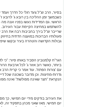
בסיור, הרב זצ"ל צעד רגלי כל הדרך ועמד 
כשבמשך זמן ההליכה בין רובע ג' לרובע ז'
הראשי. גם המדידות נעשו בפניו וענה מה 
להשתמש במחיצה הקיימת עבור העירוב. בסי
שרייבר זצ"ל בירך בחביבות רבה את הרב ע
פעולותיו הברוכות במועצה הדתית בחיזוק
גבולות הקדושה והטהרה בעיר ובקשו שיפעל ל
הגר"ח קלמנוביץ הסביר באותו סיור: "כי ל
ביותר, כאשר רוב אזור ג' לכל ארבעת הרוח
עם 'צורות הפתח'. עוד אמר כי קרית הרב 
גדרות-מחיצות. וכן מדובר בשכונה שכל די
הנקראת "חצר שאינה מפולשת" ואינה מפול
את העירוב בודקים מידי יום חמישי, כך מס
יום חמישי. מאז שאני מכהן בתפקיד זה, ל