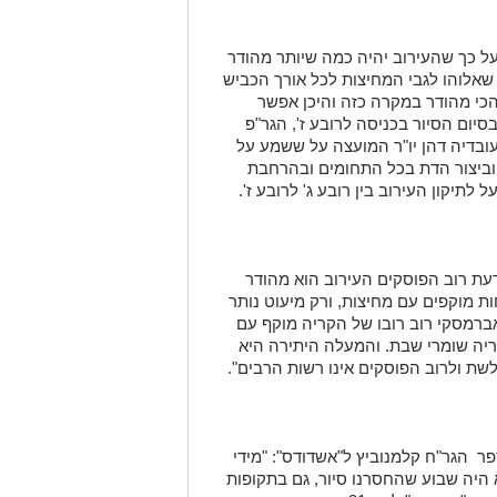
על כך שהעירוב יהיה כמה שיותר מהודר
 שאלוהו לגבי המחיצות לכל אורך הכביש
הכי מהודר במקרה כזה והיכן אפשר
ום הסיור בכניסה לרובע ז', הגר"פ
ובדיה דהן יו"ר המועצה על ששמע על
 וביצור הדת בכל התחומים ובהרחבת
תיקון העירוב בין רובע ג' לרובע ז'.
דעת רוב הפוסקים העירוב הוא מהודר
ות מוקפים עם מחיצות, ורק מיעוט נותר
אברמסקי רוב רובו של הקריה מוקף עם
יריה שומרי שבת. והמעלה היתירה היא
שת ולרוב הפוסקים אינו רשות הרבים".
פר הגר"ח קלמנוביץ ל"אשדודס": "מידי
א היה שבוע שהחסרנו סיור, גם בתקופות