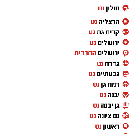
ופנימי, כשלצידו ליד השולחן הסיבו, חבושי
שטריימלך, מקהלת "נגינה" המפוארת בליווי הרכב
מוזיקלי מורחב. ואכן, בשעות הבאות נסחפו
המשתתפים על גבי צליליה הענוגים של שבת
קודש, כשהם נהנים וחווים מקרוב את יצירות
המופת ממיטב חצרות החסידות, בהן בעלזא,
ויז'ניץ, פיטסבורג, מודז'יץ ועוד.
בהמשך נשאו דברים המשנה לראש העיר הרב
אפריים וובר, נציג הכלל חסידי בעיריה, הרב יהושע
טננהויז, וכן ח"כ הרב ישראל אייכלר שהגיע במיוחד
לארוע. הדוברים העלו על נס את יוזמות 'מעגלים'
שלראשונה מצליחות לקלוע לטעמן של הציבור
כולו, על כל חוגיו ועדותיו, כשכולם מרגישים אכן
חלק מ'משפחה אחת גדולה'. הרב וובר והרב
טננהויז הביעו תודה מיוחדת לראש העיר ד"ר לסרי