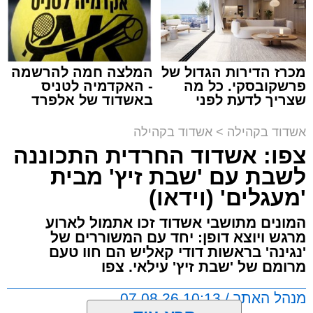
צילום: יהושע פרוכטר
מערכת האתר / 00:35 09.08.26
מכרז הדירות הגדול של
המלצה חמה להרשמה
פרשקובסקי. כל מה
- האקדמיה לטניס
שצריך לדעת לפני
באשדוד של אלפרד
שמגישים הצעה לדירה
קריאולנסקי - לילדים
תגים:
אשדוד
,
קאליש
,
מעגלים
באשדוד
אשדוד בקהילה
>
אשדוד בקהילה
צפו: אשדוד החרדית התכוננה
האירוע שלא ישכח באשדוד ממשיך להכות גלים
לשבת עם 'שבת זיץ' מבית
ברחבי העיר: צפו בגלריה המרהיבה המלאה
'מעגלים' (וידאו)
מעדשת מצלמתו של הצלם יהושע פרוכטר
מאירוע 'זיץ שבת' של מעגלים מבית סיעת אשדוד
המונים מתושבי אשדוד זכו אתמול לארוע
התורנית.
מרגש ויוצא דופן: יחד עם המשוררים של
'נגינה' בראשות דודי קאליש הם חוו טעם
מרומם של 'שבת זיץ' עילאי. צפו
הערב המרגש החל בשירת אחדות בניהולו של ר'
דוד קאליש ותזמורת נגינה, משולבת בזיץ לכבוד
מנהל האתר / 10:13 07.08.26
שבת קודש.