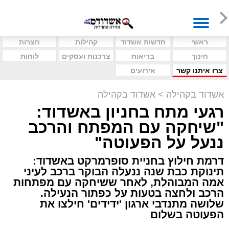
ראשי
חדשות אשדוד
קהילות
חצרות
חינוך
בריאות
צרכנות ועסקים
לוחות
צרו איתנו קשר
אירועים
אשדוד בקהילה
>
אשדוד בקהילה
רגעי מתח בחניון באשדוד:
"שיחקה עם המפתח והרכב
ננעל על הפעוטה"
דרמת חילוץ בחניית סופרמרקט באשדוד:
תינוקת כבת שנה ננעלה הבוקר ברכב לעיני
אמה המבוהלת, לאחר ששיחקה עם מפתחות
הרכב ולחצה בטעות על כפתור הנעילה.
שלושה מתנדבי ארגון 'ידידים' חילצו את
הפעוטה בשלום