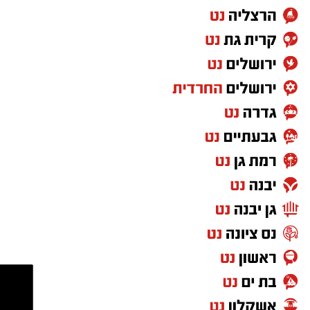
תזמורת מורחבת בניצוחו של מאסטרו דני אבידני.
במהלך הערב יישאו דברי ברכה מ"מ ראש העיר
וומונה המרכז למורשת הרב אבי אמסלם וחבר
מועצת העיר יו"ר מהות הרב מני אזולאי.
האירוע יתקיים במוצ"ש פרשת ראה, בשעה 21:30