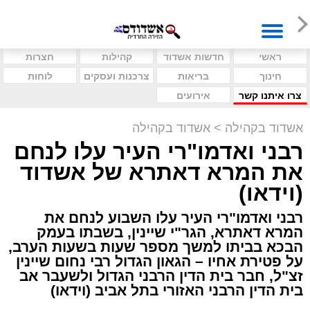
ראשי
חדשות אשדוד
קהילות
חצרות
חינוך
בריאות
צרכנות ועסקים
לוחות
צרו איתנו קשר
אירועים
אשדוד בקהילה
>
אשדוד בקהילה
רבני ואדמו"רי העיר עלו לנחם
את המרא דאתרא של אשדוד
(וידאו)
רבני ואדמו"רי העיר עלו השבוע לנחם את
המרא דאתרא, הגר"י שיינין, בשבתו בעמק
הבכא בביתו למשך מספר שעות בשעות הערב,
על פטירת אחיו – הגאון הגדול רבי נחום שיינין
זצ"ל, חבר בית הדין הרבני הגדול ולשעבר אב
בית הדין הרבני האזורי בתל אביב (וידאו)