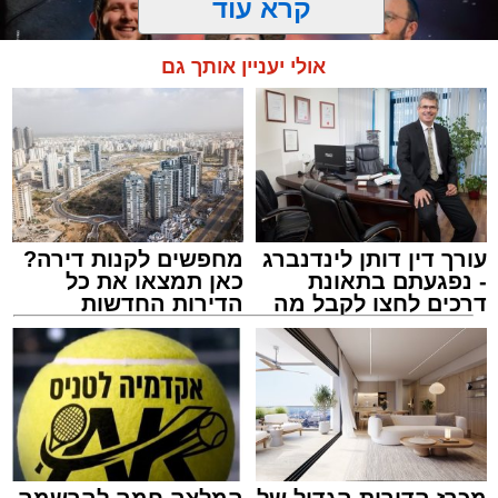
קרא עוד
אולי יעניין אותך גם
עורך דין דותן לינדנברג
מחפשים לקנות דירה?
המרכז למורשת
- נפגעתם בתאונת
כאן תמצאו את כל
מנהל האתר / 10:42 06.08.26
דרכים לחצו לקבל מה
הדירות החדשות
שמגיע לכם
למכירה באשדוד >>>
תגים:
המרכז למורשת
,
"מהות"