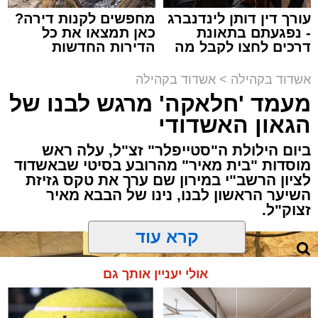
ואכן, כפי שהובטח, לא היה מדובר במופע שגרתי,
עורך דין דותן לינדנברג
מחפשים לקנות דירה?
- נפגעתם בתאונת
כאן תמצאו את כל
אלא במעמד של טיש חסידי אותנטי, שהצליח
דרכים לחצו לקבל מה
הדירות החדשות
לסחוף אליו את ההמונים מעומק ימי החולין - אל
שמגיע לכם
למכירה באשדוד >>>
תוך האווירה השבתית של חצרות הקודש.
אשדוד בקהילה
>
אשדוד בקהילה
מעמד 'חלאקה' מרגש לבנו של
הגאון האשדודי
ביום הילולת ה"סטייפלר" זצ"ל, עלה ראש
מוסדות "בית מאיר" מהרובע בסיטי שבאשדוד
לציון הרשב"י במירון שם ערך את טקס גזיזת
השיער הראשון לבנו, נינו של הבבא מאיר
זצוק"ל.
קרא עוד
המעמד, שהתקיים ביוזמת 'מעגלים', נערך
אולי יעניין אותך גם