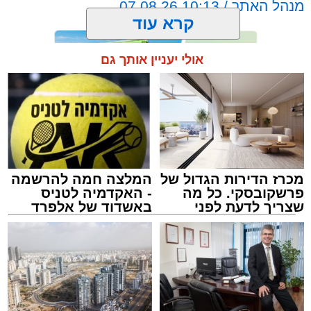
מנהל האתר / 10:13 07.08.26
קרא עוד
אולי יעניין אותך גם
תגים:
אשדוד
,
מעגלים
,
דודי קאליש
מכרז הדירות הגדול של
המלצה חמה להרשמה
פרשקובסקי. כל מה
- האקדמיה לטניס
שצריך לדעת לפני
באשדוד של אלפרד
שמגישים הצעה לדירה
קריאולנסקי - לילדים
באשדוד
זה היה ארוע יוצא דופן. בלי מילים.
במשך שעות ארוכות של ליל שישי, נהנו המונים
מתושבי אשדוד מהארוע המרכזי של 'מעגלים'.