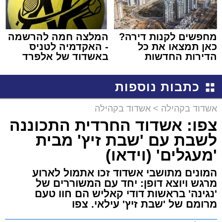
מחפשים לקנות דירה?
המלצה חמה להרשמה
כאן תמצאו את כל
- האקדמיה לטניס
הדירות החדשות
באשדוד של אלפרד
למכירה באשדוד >>>
קריאולנסקי - לילדים
כתבות נוספות
אשדוד בקהילה
>
אשדוד בקהילה
צפו: אשדוד החרדית התכוננה
לשבת עם 'שבת זיץ' מבית
'מעגלים' (וידאו)
המונים מתושבי אשדוד זכו אתמול לארוע
מרגש ויוצא דופן: יחד עם המשוררים של
'נגינה' בראשות דודי קאליש הם חוו טעם
מרומם של 'שבת זיץ' עילאי. צפו