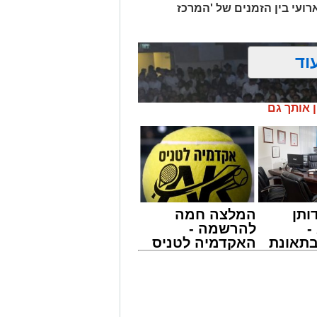
רועי בין הזמנים של 'המרכז
וד
ן אותך גם
ותן
המלצה חמה
-
להרשמה -
תאונת
האקדמיה לטניס
צו
באשדוד של
שמגיע
אלפרד
קריאולנסקי -
לילדים