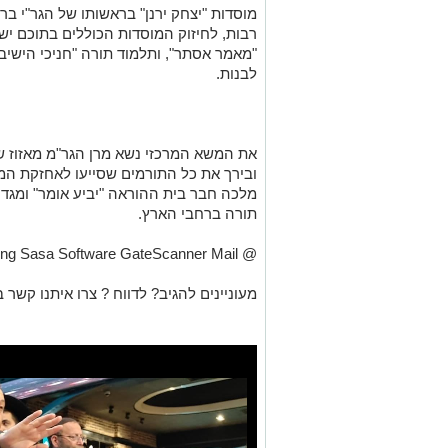
מוסדות
"
יצחק ירנן
"
בראשותו של הגר
"
י בר
רבות, לחיזוק המוסדות הכוללים בתוכם ישי
"
מאמר אסתר
",
ותלמוד תורה
"
חניכי הישיב
לבנות
.
את המשא המרכזי נשא מרן הגר
"
מ מאזוז 
ובירך את כל התורמים שסייעו לאחזקת המ
מלכה חבר בית ההוראה
"
יביע אומר
"
ומגדו
תורה ברחבי הארץ
.
@ Scanned using Sasa Software GateScanner Mail @
מעוניינים להגיב? לדווח ? צרו איתנו קשר ב