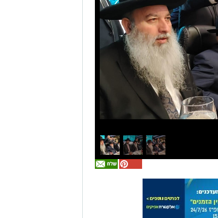
אולי
יעניין
אותך
גם