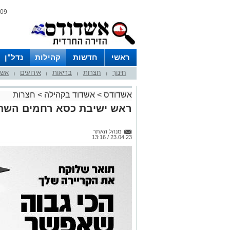
09 אוגוסט 2026 / 14:42
ראשי
חדשות
קהילות
נדל"ן
חינוך
חצרות
בריאות
אירועים
אשד
|
|
|
|
אשדודס
>
אשדוד בקהילה
>
חצרות
ראש ישיבת כסא רחמים השתת
מנהל האתר
23.04.23 / 13:16