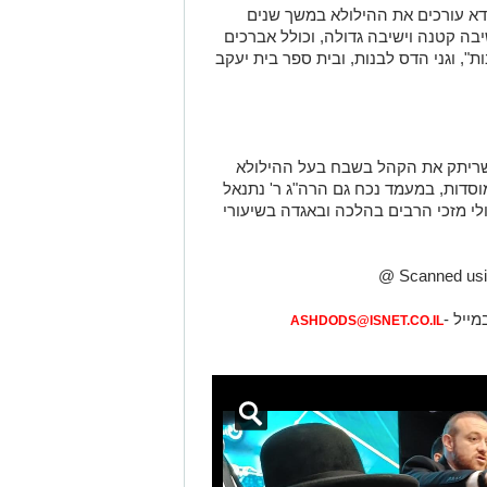
דא עורכים את ההילולא במשך שנים
בה קטנה וישיבה גדולה, וכולל אברכים
ות
",
וגני הדס לבנות, ובית ספר בית יעקב
שריתק את הקהל בשבח בעל ההילולא
וסדות, במעמד נכח גם הרה
"
ג ר' נתנאל
לי מזכי הרבים בהלכה ובאגדה בשיעורי
מייל -
ASHDODS@ISNET.CO.IL