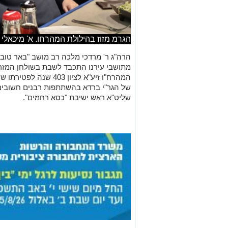
הגרמ מזוז בהילולת המהרחו. א' מיכאלי
הרה
"
ג ר' מרדכי מלכה רב מושב
"
באר טובי
מתושבי עירנו התכבד לשבת בשולחן המזר
המהרח
"
ו זיע
"
א לציון 403 שנה לפטירתו שנערכה ע
של הגר
"
י ברדא בהשתתפות רבנים חשובים 
שליט
"
א ראש ישיבת
"
כסא רחמים
".