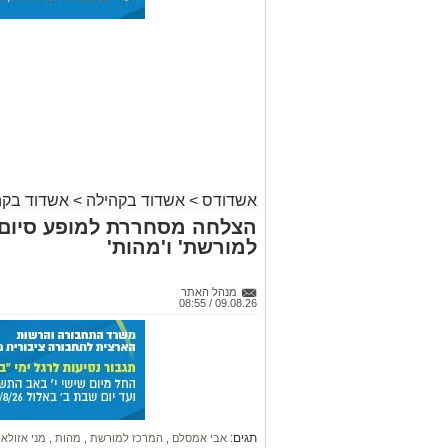
אשדודס
>
אשדוד בקהילה
>
אשדוד בקה
הצלחה מסחררת למופע סיום ב
למורשת' ו'מהות'
מנהל האתר
09.08.26 / 08:55
תגים:
אבי אמסלם
,
המרכז למורשת
,
מהות
,
מני אזולאי