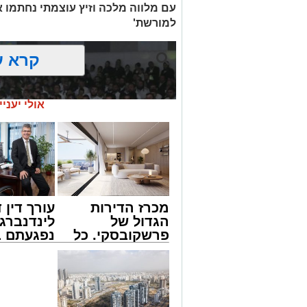
עם מלווה מלכה וזיץ עוצמתי נחתמו א
למורשת'
קרא ע
אולי יעניי
מכרז הדירות
עורך דין ד
הגדול של
לינדנברג 
פרשקובסקי. כל
נפגעתם ב
מה שצריך לדעת
דרכים לח
לפני שמגישים
לקבל מה 
הצעה לדירה
לכם
באשדוד