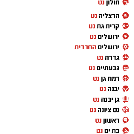
בו רבות.
הגר"ש טולידאנו החל בתפילה בתוך אוהל הציון
יחד עם בנו נ"י. לאחר מכן, פנה לרחבת הציון
בסמוך להדלקות ל"ג בעומר, שם גזז את מחלפות
ראשו של בנו לראשונה וכיבד עוד ידידים בגזיזת
השיער, תוך כדי שבירכוהו שזכות אבות השושלת
הקדושה לאדמור"י ורבני משפחת אבוחצירא תגן
בעדו, וכי יגדל ויאיר את עיני ישראל בתורה, יראת
שמים וחסידות.
משם פנה לחדר הסמוך לצורך הדלקת נרות לכבוד
התנא רשב"י.
בהמשך המעמד ערכו המשתתפים ברכת "לחיים",
ובמסגרתה בירך הגר"ש טולידאנו את הקהל
בברכת לחיים טובים ולשלום.
יצוין כי ביום הילולה זה פקדו את ציון התנא רשב"י