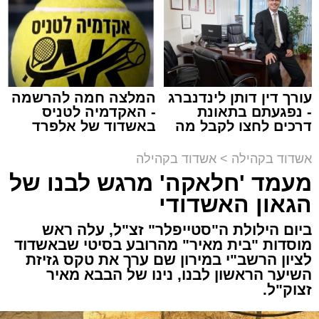
באשדוד
זה היה ארוע יוצא דופן. בלי מילים.
במשך שעות ארוכות של ליל שישי, נהנו המונים
מתושבי אשדוד מהארוע המרכזי של 'מעגלים'.
ואכן, כפי שהובטח, לא היה מדובר במופע שגרתי,
עורך דין דותן לינדנברג
המלצה חמה להרשמה
- נפגעתם בתאונת
- האקדמיה לטניס
אלא במעמד של טיש חסידי אותנטי, שהצליח
דרכים לחצו לקבל מה
באשדוד של אלפרד
לסחוף אליו את ההמונים מעומק ימי החולין - אל
שמגיע לכם
קריאולנסקי - לילדים
תוך האווירה השבתית של חצרות הקודש.
אשדוד בקהילה
>
אשדוד בקהילה
מעמד 'חלאקה' מרגש לבנו של
הגאון האשדודי
ביום הילולת ה"סטייפלר" זצ"ל, עלה ראש
מוסדות "בית מאיר" מהרובע בסיטי שבאשדוד
לציון הרשב"י במירון שם ערך את טקס גזיזת
השיער הראשון לבנו, נינו של הבבא מאיר
זצוק"ל.