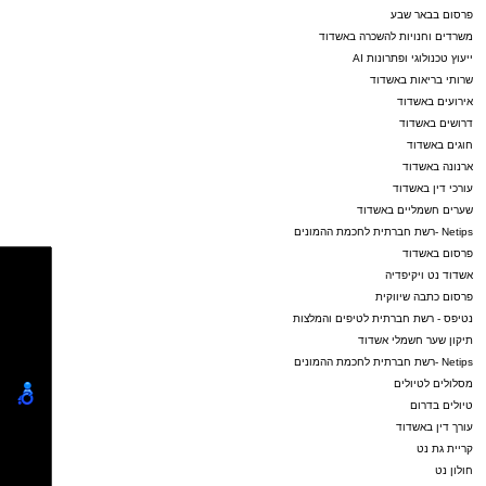
פרסום בבאר שבע
משרדים וחנויות להשכרה באשדוד
ייעוץ טכנולוגי ופתרונות AI
שרותי בריאות באשדוד
אירועים באשדוד
דרושים באשדוד
חוגים באשדוד
ארנונה באשדוד
עורכי דין באשדוד
שערים חשמליים באשדוד
Netips -רשת חברתית לחכמת ההמונים
פרסום באשדוד
אשדוד נט ויקיפדיה
פרסום כתבה שיווקית
נטיפס - רשת חברתית לטיפים והמלצות
תיקון שער חשמלי אשדוד
Netips -רשת חברתית לחכמת ההמונים
מסלולים לטיולים
טיולים בדרום
עורך דין באשדוד
קריית גת נט
חולון נט