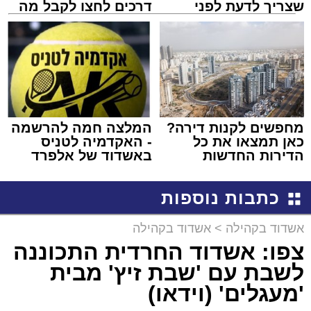
שצריך לדעת לפני
דרכים לחצו לקבל מה
שמגישים הצעה לדירה
שמגיע לכם
באשדוד
מחפשים לקנות דירה?
המלצה חמה להרשמה
כאן תמצאו את כל
- האקדמיה לטניס
הדירות החדשות
באשדוד של אלפרד
למכירה באשדוד >>>
קריאולנסקי - לילדים
כתבות נוספות
אשדוד בקהילה
>
אשדוד בקהילה
צפו: אשדוד החרדית התכוננה
לשבת עם 'שבת זיץ' מבית
'מעגלים' (וידאו)