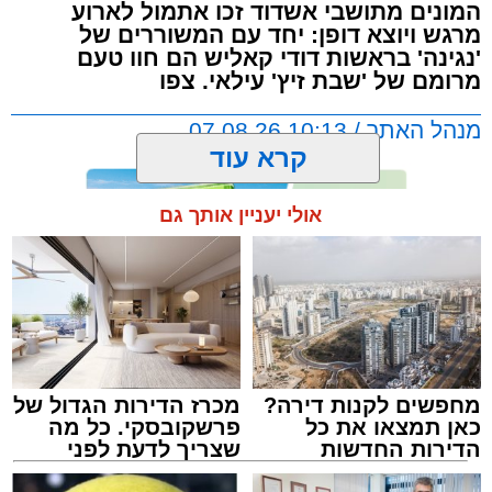
המונים מתושבי אשדוד זכו אתמול לארוע
מרגש ויוצא דופן: יחד עם המשוררים של
'נגינה' בראשות דודי קאליש הם חוו טעם
מרומם של 'שבת זיץ' עילאי. צפו
מנהל האתר / 10:13 07.08.26
קרא עוד
אולי יעניין אותך גם
תגים:
אשדוד
,
מעגלים
,
דודי קאליש
מחפשים לקנות דירה?
מכרז הדירות הגדול של
כאן תמצאו את כל
פרשקובסקי. כל מה
הדירות החדשות
שצריך לדעת לפני
למכירה באשדוד >>>
שמגישים הצעה לדירה