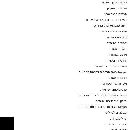
פרסום עסק באשדוד
פרסום באשקלון
פרסום בבאר שבע
משרדים וחנויות להשכרה באשדוד
ייעוץ טכנולוגי ופתרונות AI
שרותי בריאות באשדוד
אירועים באשדוד
דרושים באשדוד
חוגים באשדוד
ארנונה באשדוד
עורכי דין באשדוד
שערים חשמליים באשדוד
Netips -רשת חברתית לחכמת ההמונים
פרסום באשדוד
אשדוד נט ויקיפדיה
פרסום כתבה שיווקית
נטיפס - רשת חברתית לטיפים והמלצות
תיקון שער חשמלי אשדוד
Netips -רשת חברתית לחכמת ההמונים
מסלולים לטיולים
טיולים בדרום
עורך דין באשדוד