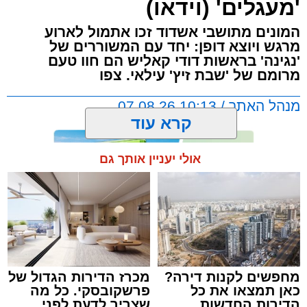
'מעגלים' (וידאו)
המונים מתושבי אשדוד זכו אתמול לארוע
מרגש ויוצא דופן: יחד עם המשוררים של
'נגינה' בראשות דודי קאליש הם חוו טעם
מרומם של 'שבת זיץ' עילאי. צפו
מנהל האתר / 10:13 07.08.26
קרא עוד
אולי יעניין אותך גם
תגים:
אשדוד
,
מעגלים
,
דודי קאליש
מחפשים לקנות דירה?
מכרז הדירות הגדול של
כאן תמצאו את כל
פרשקובסקי. כל מה
הדירות החדשות
שצריך לדעת לפני