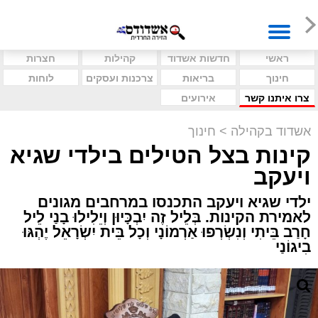
ראשי
חדשות אשדוד
קהילות
חצרות
חינוך
בריאות
צרכנות ועסקים
לוחות
צרו איתנו קשר
אירועים
אשדוד בקהילה
>
חינוך
קינות בצל הטילים בילדי שגיא
ויעקב
ילדי שגיא ויעקב התכנסו במרחבים מגונים
לאמירת הקינות. בְּלֵיל זֶה יִבְכָּיוּן וְיֵלִילוּ בָנַי לֵיל
חָרַב בֵּיתִי וְנִשְׂרְפוּ אַרְמוֹנָי וְכָל בֵּית יִשְׂרָאֵל יֶהְגּוּ
בִיגוֹנַי