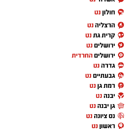
זאב.
צפו ברגעים קצרים מהארוע העוצמתי שעוד ידובר
בו רבות.
הגר"ש טולידאנו החל בתפילה בתוך אוהל הציון
יחד עם בנו נ"י. לאחר מכן, פנה לרחבת הציון
בסמוך להדלקות ל"ג בעומר, שם גזז את מחלפות
ראשו של בנו לראשונה וכיבד עוד ידידים בגזיזת
השיער, תוך כדי שבירכוהו שזכות אבות השושלת
הקדושה לאדמור"י ורבני משפחת אבוחצירא תגן
בעדו, וכי יגדל ויאיר את עיני ישראל בתורה, יראת
שמים וחסידות.
משם פנה לחדר הסמוך לצורך הדלקת נרות לכבוד
התנא רשב"י.
בהמשך המעמד ערכו המשתתפים ברכת "לחיים",
ובמסגרתה בירך הגר"ש טולידאנו את הקהל
בברכת לחיים טובים ולשלום.