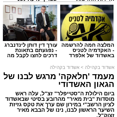
למכירה באשדוד >>>
שמגישים הצעה לדירה
באשדוד
זה היה ארוע יוצא דופן. בלי מילים.
במשך שעות ארוכות של ליל שישי, נהנו המונים
מתושבי אשדוד מהארוע המרכזי של 'מעגלים'.
ואכן, כפי שהובטח, לא היה מדובר במופע שגרתי,
המלצה חמה להרשמה
עורך דין דותן לינדנברג
- האקדמיה לטניס
- נפגעתם בתאונת
אלא במעמד של טיש חסידי אותנטי, שהצליח
באשדוד של אלפרד
דרכים לחצו לקבל מה
לסחוף אליו את ההמונים מעומק ימי החולין - אל
קריאולנסקי - לילדים
שמגיע לכם
תוך האווירה השבתית של חצרות הקודש.
אשדוד בקהילה
>
אשדוד בקהילה
מעמד 'חלאקה' מרגש לבנו של
הגאון האשדודי
ביום הילולת ה"סטייפלר" זצ"ל, עלה ראש
מוסדות "בית מאיר" מהרובע בסיטי שבאשדוד
לציון הרשב"י במירון שם ערך את טקס גזיזת
השיער הראשון לבנו, נינו של הבבא מאיר
זצוק"ל.