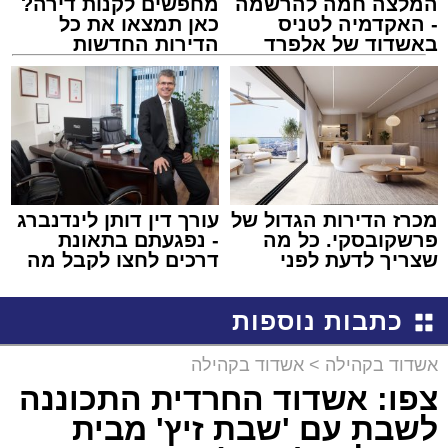
המלצה חמה להרשמה
מחפשים לקנות דירה?
- האקדמיה לטניס
כאן תמצאו את כל
באשדוד של אלפרד
הדירות החדשות
קריאולנסקי - לילדים
למכירה באשדוד >>>
מכרז הדירות הגדול של
עורך דין דותן לינדנברג
פרשקובסקי. כל מה
- נפגעתם בתאונת
שצריך לדעת לפני
דרכים לחצו לקבל מה
שמגישים הצעה לדירה
שמגיע לכם
באשדוד
כתבות נוספות
אשדוד בקהילה
>
אשדוד בקהילה
צפו: אשדוד החרדית התכוננה
לשבת עם 'שבת זיץ' מבית