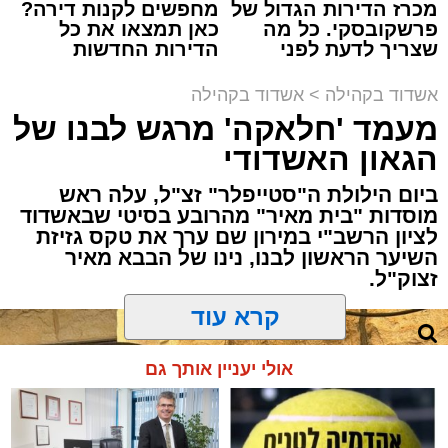
ואכן, כפי שהובטח, לא היה מדובר במופע שגרתי,
מכרז הדירות הגדול של
מחפשים לקנות דירה?
פרשקובסקי. כל מה
כאן תמצאו את כל
אלא במעמד של טיש חסידי אותנטי, שהצליח
שצריך לדעת לפני
הדירות החדשות
לסחוף אליו את ההמונים מעומק ימי החולין - אל
שמגישים הצעה לדירה
למכירה באשדוד >>>
תוך האווירה השבתית של חצרות הקודש.
באשדוד
אשדוד בקהילה
>
אשדוד בקהילה
מעמד 'חלאקה' מרגש לבנו של
הגאון האשדודי
ביום הילולת ה"סטייפלר" זצ"ל, עלה ראש
מוסדות "בית מאיר" מהרובע בסיטי שבאשדוד
לציון הרשב"י במירון שם ערך את טקס גזיזת
השיער הראשון לבנו, נינו של הבבא מאיר
זצוק"ל.
קרא עוד
המעמד, שהתקיים ביוזמת 'מעגלים', נערך
אולי יעניין אותך גם
בראשות בעל המנגן ר' דודי קאליש, שידוע