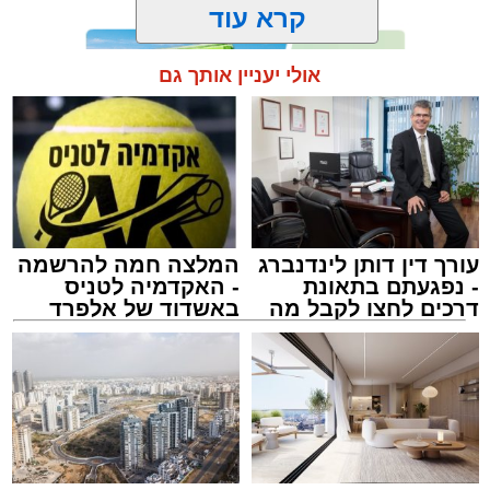
קרא עוד
אולי יעניין אותך גם
תגים:
אשדוד
,
מעגלים
,
דודי קאליש
עורך דין דותן לינדנברג
המלצה חמה להרשמה
- נפגעתם בתאונת
- האקדמיה לטניס
דרכים לחצו לקבל מה
באשדוד של אלפרד
שמגיע לכם
קריאולנסקי - לילדים
זה היה ארוע יוצא דופן. בלי מילים.
במשך שעות ארוכות של ליל שישי, נהנו המונים
מתושבי אשדוד מהארוע המרכזי של 'מעגלים'.