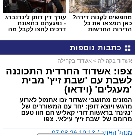
מחפשים לקנות דירה?
עורך דין דותן לינדנברג
כאן תמצאו את כל
- נפגעתם בתאונת
הדירות החדשות
דרכים לחצו לקבל מה
למכירה באשדוד >>>
שמגיע לכם
כתבות נוספות
אשדוד בקהילה
>
אשדוד בקהילה
צפו: אשדוד החרדית התכוננה
לשבת עם 'שבת זיץ' מבית
'מעגלים' (וידאו)
המונים מתושבי אשדוד זכו אתמול לארוע
מרגש ויוצא דופן: יחד עם המשוררים של
'נגינה' בראשות דודי קאליש הם חוו טעם
מרומם של 'שבת זיץ' עילאי. צפו
מנהל האתר / 10:13 07.08.26