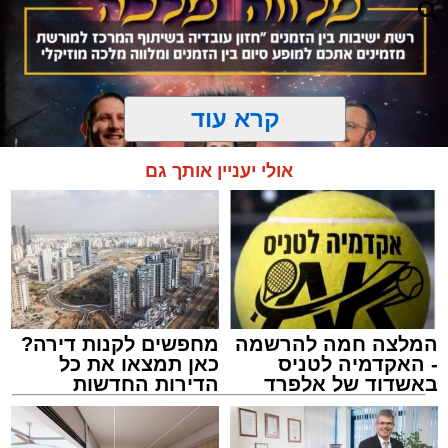
קרא עוד
אולי יעניין אותך גם
המלצה חמה להרשמה
מחפשים לקנות דירה?
המרכז למורשת
- האקדמיה לטניס
כאן תמצאו את כל
מנהל האתר / 10:42 06.08.26
באשדוד של אלפרד
הדירות החדשות
קריאולנסקי - לילדים
למכירה באשדוד >>>