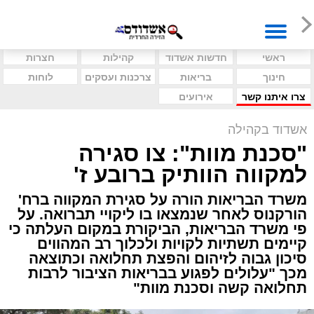
ראשי
חדשות אשדוד
קהילות
חצרות
חינוך
בריאות
צרכנות ועסקים
לוחות
צרו איתנו קשר
אירועים
אשדוד בקהילה
"סכנת מוות": צו סגירה
למקווה הוותיק ברובע ז'
משרד הבריאות הורה על סגירת המקווה ברח'
הורקנוס לאחר שנמצאו בו ליקויי תברואה. על
פי משרד הבריאות, הביקורת במקום העלתה כי
קיימים תשתיות לקויות ולכלוך רב המהווים
סיכון גבוה לזיהום והפצת תחלואה וכתוצאה
מכך "עלולים לפגוע בבריאות הציבור לרבות
תחלואה קשה וסכנת מוות"