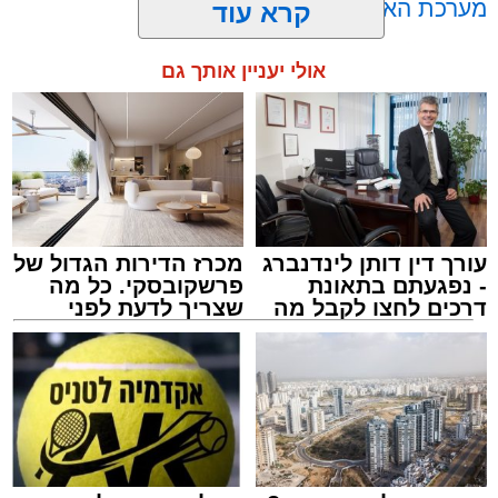
מערכת האתר / 00:23 06.08.26
קרא עוד
במופע סיום בין הזמנים שישולב עם מלווה מלכה
אולי יעניין אותך גם
מוזיקלי יופיעו על במה אחת ענקי הזמר והרגש,
בנצי שטיין, יצחק בן ארזה ושמוליק קליין בליווי
תזמורת מורחבת בניצוחו של מאסטרו דני אבידני.
תגים:
אשדוד
,
בעלזא
,
הילולא
עורך דין דותן לינדנברג
מכרז הדירות הגדול של
- נפגעתם בתאונת
פרשקובסקי. כל מה
דרכים לחצו לקבל מה
שצריך לדעת לפני
שמגיע לכם
שמגישים הצעה לדירה
באשדוד
במהלך הערב יישאו דברי ברכה מ"מ ראש העיר