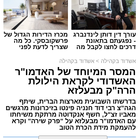
תגים:
המרכז למורשת
,
"מהות"
עורך דין דותן לינדנברג
מכרז הדירות הגדול של
ימים ספורים לתום בין הזמנים אב שהיה גדוש
- נפגעתם בתאונת
פרשקובסקי. כל מה
בפעילויות שונות ומגוונות, במוצאי שבת הקרוב,
דרכים לחצו לקבל מה
שצריך לדעת לפני
שמגיע לכם
שמגישים הצעה לדירה
פרשת ראה, ייערך מופע סיום בין הזמנים ומלווה
באשדוד
אשדוד בקהילה
>
אשדוד בקהילה
מלכה על ידי "המרכז למורשת" בראשות מ"מ ראש
המסר המיוחד של האדמו"ר
העיר הרב אבי אמסלם בשיתוף הרשות העירונית
האשדודי לקראת הילולת
'מהות' בראשות חבר מועצת העיר הרב מני אזולאי.
הרה"ק מבעלזא
האירוע הענק יתקיים כאמור ע"י 'המרכז למורשת'
בדרשתו השבועית מארצות הברית, שיתף
ובשיתוף רשת ישיבות בין הזמנים 'חזון עובדיה'
הגה"צ רבי דוד חנניה פינטו בזיכרונות מרגשים
מבית הרשות העירונית 'מהות' במסגרתה פועלות
מאביו זצ"ל, חשף אנקדוטה מרתקת משיחתו
עשרות נקודות של ישיבות בין הזמנים ברחבי העיר
עם האדמו"ר מבעלזא על "פרק שירה" וקרא
להעמקת מידת הכרת הטוב
שבהם לומדים מאות בחורי ישיבות ומתעלים
בתורה גם בימי החופש.