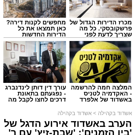
מכרז הדירות הגדול של
מחפשים לקנות דירה?
פרשקובסקי. כל מה
כאן תמצאו את כל
שצריך לדעת לפני
הדירות החדשות
שמגישים הצעה לדירה
למכירה באשדוד >>>
באשדוד
במהלך הערב יישאו דברי ברכה מ"מ ראש העיר
המלצה חמה להרשמה
עורך דין דותן לינדנברג
וומונה המרכז למורשת הרב אבי אמסלם וחבר
- האקדמיה לטניס
- נפגעתם בתאונת
מועצת העיר יו"ר מהות הרב מני אזולאי.
באשדוד של אלפרד
דרכים לחצו לקבל מה
קריאולנסקי - לילדים
שמגיע לכם
האירוע יתקיים במוצ"ש פרשת ראה, בשעה 21:30
אשדוד בקהילה
>
אשדוד בקהילה
באולם הפיס גור ברובע ז׳.
הערב באשדוד אירוע הדגל של
'בין הזמנים': 'שבת-זיץ' עם ר'