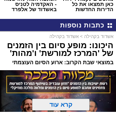
כאן תמצאו את כל
- האקדמיה לטניס
הדירות החדשות
באשדוד של אלפרד
למכירה באשדוד >>>
קריאולנסקי - לילדים
כתבות נוספות
אשדוד בקהילה
>
אשדוד בקהילה
היכונו: מופע סיום בין הזמנים
של 'המרכז למורשת' ו'מהות'
במוצאי שבת הקרוב: ארוע הסיום העוצמתי
קרא עוד