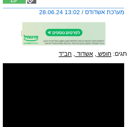
מערכת אשדודס / 13:02 28.06.24
תגים:
חופש
,
אשדוד
,
חב"ד