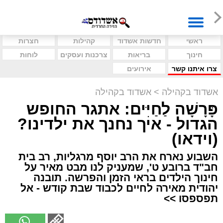
ראשי
חדשות אשדוד
קהילות
חצרות
חינוך
בריאות
צרכנות ועסקים
לוחות
צרו איתנו קשר
אירועים
אשדוד בקהילה
>
אשדוד בקהילה
פָּרָשָׁה לַחַיִּים: אתגר החופש
הגדול - איך נחנך את ילדינו?
(וידאו)
השבוע נארח את הרב יוסף מרגליות, רב בית
חב"ד ברובע ט', שמעניק לנו מבט מאיר על
חינוך הילדים בראי הזמן והפרשה. תובנה
יהודית מאירה לחיים לכבוד שבת קודש - אל
תפספסו >>