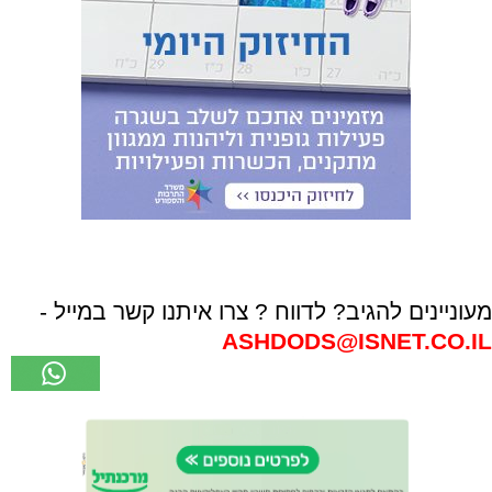
מעוניינים להגיב? לדווח ? צרו איתנו קשר במייל -
ASHDODS@ISNET.CO.IL