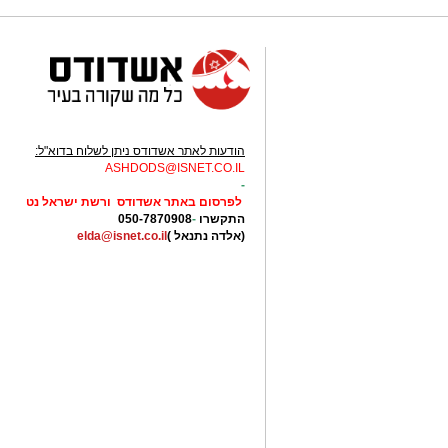
מגיעה מסגרת קהילתית לביטוי היצירתיות
בהמשך התקיימה שירת המונים אקטיבית 
הקהל למקהלה אחת גדולה ומשותפת. ללא 
כאשר גם לאחר שהוא הסתיים הוסיפו צלילי
בשבתות הקרובות יעלו השירים והנגינות מ
הודעות לאתר אשדודס ניתן לשלוח בדוא"ל:
צפו ברגעים קצרים מהארוע העוצמתי שעוד 
ASHDODS@ISNET.CO.IL
-
מעוניינים להגיב? לדווח ? צרו איתנו קשר ב
לפרסום באתר אשדודס ורשת ישראל נט
התקשרו
-
050-7870908
(אלדה נתנאל )
elda@isnet.co.il