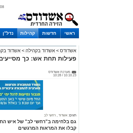
08 אוגוסט 2026 / 19:24
ראשי
חדשות
קהילות
נדל"ן
אשדודס
>
אשדוד בקהילה
>
אשדוד בקה
פעילות תחת אש: כך מסייעים 
מערכת אשדודס
10.10.23 / 10:28
תגים:
אשדוד
,
רחשי לב
גם בלחימה ב"רחשי לב" של איש החסד
קבלו את המראות המרגשים