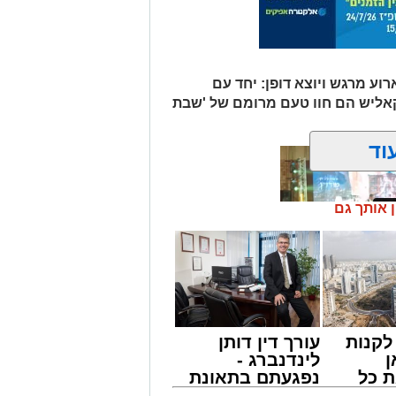
וע מרגש ויוצא דופן: יחד עם
קאליש הם חוו טעם מרומם של 'שבת
וד
ן אותך גם
קנות
עורך דין דותן
מונים מתושבי אשדוד מהארוע המרכזי של
ן
לינדנברג -
ובר במופע שגרתי, אלא במעמד של טיש
 כל
נפגעתם בתאונת
ונים מעומק ימי החולין - אל תוך
חדשות
דרכים לחצו