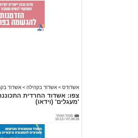
אשדודס
>
אשדוד בקהילה
>
אשדוד בקה
צפו: אשדוד החרדית התכוננה
'מעגלים' (וידאו)
מנהל האתר
07.08.26 / 10:13