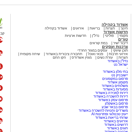
 וההנאה.
ומאחדת - קולולם, במסגרתה הפך
ספק, היה זה ארוע שהטביע חותם עז,
אשדוד בקהילה
חינוך
חצרות
בריאות
אירועים
אשדוד בקהילה
ו להדהד ולהישמע, כשאין ספק כי גם
חדשות אשדוד
קבו
בתי תושבי אשדוד.
מקומי
פוליטי
נדל"ן
חדשות ארציות
טורים
דיבור ישיר
במת קוראים
ידובר בו רבות.
צרכנות ועסקים
תוכן שיווקי
עסקים במגזר החרדי
אירועי תרבות
פנאי ואוכל
תחבורה ציבורית באשדוד
שיחה מקומית
חצרות
עזרת נשים
מגזין אשדודס
הקו החם
מייל -
ASHDODS@ISNET.CO.IL
נדל"ן באשדוד
ישראל נט
-
בתי מלון באשדוד
יישובניק נט
פרסום במקומונים
מקומון אשדוד
משלוחים באשדוד
מסעדות באשדוד
דירות למכירה באשדוד
דירות להשכרה באשדוד
פרסום עסק באשדוד
פרסום באשקלון
פרסום בבאר שבע
משרדים וחנויות להשכרה באשדוד
ייעוץ טכנולוגי ופתרונות AI
שרותי בריאות באשדוד
אירועים באשדוד
דרושים באשדוד
חוגים באשדוד
ארנונה באשדוד