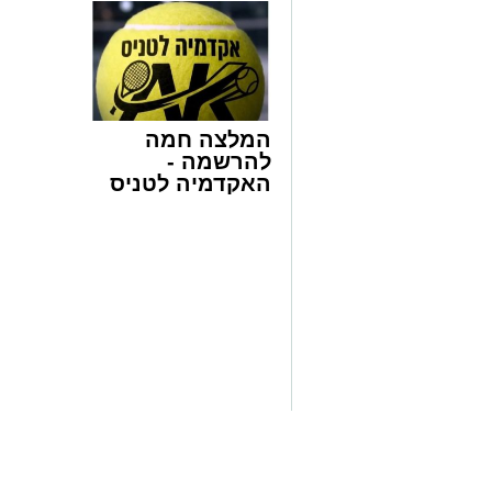
לפני שמגישים
למכירה ב
הצעה לדירה
>>>
באשדוד
המלצה חמה
להרשמה -
האקדמיה לטניס
באשדוד של
אלפרד
קריאולנסקי -
המעמד, שהתקיים ביוזמת 'מעגלים', נערך ב
לילדים
שידוע בכישרונו להגיש יצירות עומק ברגש י
הסיבו, חבושי שטריימלך, מקהלת "נגינה" ה
ואכן, בשעות הבאות נסחפו המשתתפים על 
כשהם נהנים וחווים מקרוב את יצירות המו
ויז'ניץ, פיטסבורג, מודז'יץ ועוד.
בהמשך נשא דברים נציג הכלל חסידי בעיריה
ישראל אייכלר שהגיע במיוחד לארוע. השניי
שלראשונה מצליחות לקלוע לטעמן של הציבור
מרגישים אכן חלק מ'משפחה אחת גדולה'. 
העיר ד"ר לסרי המלווה את פעילות 'מעגלי