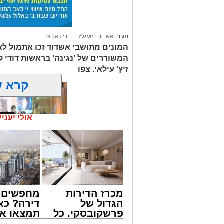
תגים:
אשדוד
,
מעגלים
,
דודי קאליש
המונים מתושבי אשדוד זכו אתמול לאר
המשוררים של 'נגינה' בראשות דודי 
זיץ' עילאי. צפו
קרא ע
אולי יעניי
זה היה ארוע יוצא דופן. בלי מילים.
מכרז הדירות
מחפשים ל
במשך שעות ארוכות של ליל שישי, נהנו ה
הגדול של
דירה? כא
'מעגלים'. ואכן, כפי שהובטח, לא היה מד
פרשקובסקי. כל
תמצאו את
חסידי אותנטי, שהצליח לסחוף אליו את ההמ
מה שצריך לדעת
הדירות ה
האווירה השבתית של חצרות הקודש.