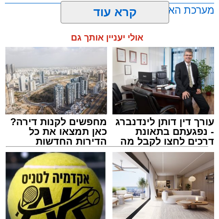
בתורה גם בימי החופש.
מערכת האתר / 00:23 06.08.26
קרא עוד
במופע סיום בין הזמנים שישולב עם מלווה מלכה
אולי יעניין אותך גם
מוזיקלי יופיעו על במה אחת ענקי הזמר והרגש,
בנצי שטיין, יצחק בן ארזה ושמוליק קליין בליווי
תזמורת מורחבת בניצוחו של מאסטרו דני אבידני.
תגים:
אשדוד
,
בעלזא
,
הילולא
עורך דין דותן לינדנברג
מחפשים לקנות דירה?
- נפגעתם בתאונת
כאן תמצאו את כל
דרכים לחצו לקבל מה
הדירות החדשות
שמגיע לכם
למכירה באשדוד >>>