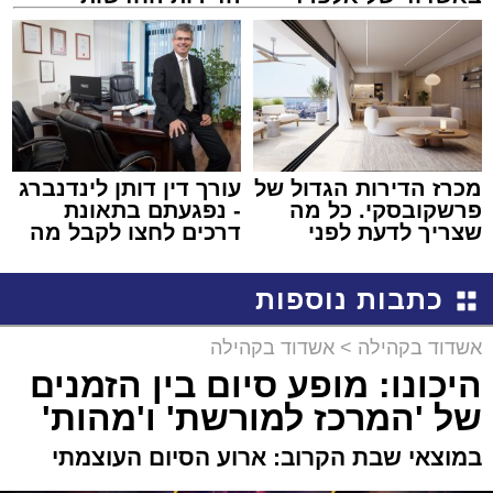
קריאולנסקי - לילדים
למכירה באשדוד >>>
מכרז הדירות הגדול של
עורך דין דותן לינדנברג
פרשקובסקי. כל מה
- נפגעתם בתאונת
שצריך לדעת לפני
דרכים לחצו לקבל מה
שמגישים הצעה לדירה
שמגיע לכם
באשדוד
כתבות נוספות
אשדוד בקהילה
>
אשדוד בקהילה
היכונו: מופע סיום בין הזמנים
של 'המרכז למורשת' ו'מהות'
במוצאי שבת הקרוב: ארוע הסיום העוצמתי