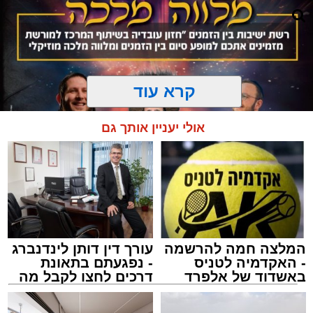
קרא עוד
אולי יעניין אותך גם
המלצה חמה להרשמה
עורך דין דותן לינדנברג
המרכז למורשת
- האקדמיה לטניס
- נפגעתם בתאונת
מנהל האתר / 10:42 06.08.26
באשדוד של אלפרד
דרכים לחצו לקבל מה
קריאולנסקי - לילדים
שמגיע לכם