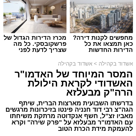
תגים:
המרכז למורשת
,
"מהות"
מחפשים לקנות דירה?
מכרז הדירות הגדול של
ימים ספורים לתום בין הזמנים אב שהיה גדוש
כאן תמצאו את כל
פרשקובסקי. כל מה
בפעילויות שונות ומגוונות, במוצאי שבת הקרוב,
הדירות החדשות
שצריך לדעת לפני
למכירה באשדוד >>>
שמגישים הצעה לדירה
פרשת ראה, ייערך מופע סיום בין הזמנים ומלווה
באשדוד
אשדוד בקהילה
>
אשדוד בקהילה
מלכה על ידי "המרכז למורשת" בראשות מ"מ ראש
המסר המיוחד של האדמו"ר
העיר הרב אבי אמסלם בשיתוף הרשות העירונית
האשדודי לקראת הילולת
'מהות' בראשות חבר מועצת העיר הרב מני אזולאי.
הרה"ק מבעלזא
האירוע הענק יתקיים כאמור ע"י 'המרכז למורשת'
בדרשתו השבועית מארצות הברית, שיתף
ובשיתוף רשת ישיבות בין הזמנים 'חזון עובדיה'
הגה"צ רבי דוד חנניה פינטו בזיכרונות מרגשים
מבית הרשות העירונית 'מהות' במסגרתה פועלות
מאביו זצ"ל, חשף אנקדוטה מרתקת משיחתו
עשרות נקודות של ישיבות בין הזמנים ברחבי העיר
עם האדמו"ר מבעלזא על "פרק שירה" וקרא
להעמקת מידת הכרת הטוב
שבהם לומדים מאות בחורי ישיבות ומתעלים