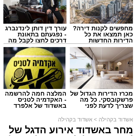
תגים:
אשדוד
,
בעלזא
,
הילולא
מחפשים לקנות דירה?
עורך דין דותן לינדנברג
כאן תמצאו את כל
- נפגעתם בתאונת
הדירות החדשות
דרכים לחצו לקבל מה
למכירה באשדוד >>>
שמגיע לכם
מכרז הדירות הגדול של
המלצה חמה להרשמה
פרשקובסקי. כל מה
- האקדמיה לטניס
שצריך לדעת לפני
באשדוד של אלפרד
שמגישים הצעה לדירה
קריאולנסקי - לילדים
באשדוד
אשדוד בקהילה
>
אשדוד בקהילה
מחר באשדוד אירוע הדגל של