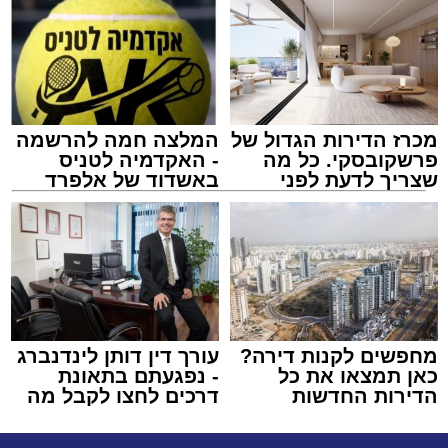
מכרז הדירות הגדול של
המלצה חמה להרשמה
פרשקובסקי. כל מה
- האקדמיה לטניס
שצריך לדעת לפני
באשדוד של אלפרד
שמגישים הצעה לדירה
קריאולנסקי - לילדים
באשדוד
מחפשים לקנות דירה?
עורך דין דותן לינדנברג
כאן תמצאו את כל
- נפגעתם בתאונת
הדירות החדשות
דרכים לחצו לקבל מה
למכירה באשדוד >>>
שמגיע לכם