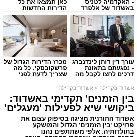
- האקדמיה לטניס
כאן תמצאו את כל
הרב פינטו הדגיש כי אדם שמחובר להקב"ה
באשדוד של אלפרד
הדירות החדשות
מתאפיין בתורה, אמונה, ביטחון ואהבת ה': "אדם
קריאולנסקי - לילדים
למכירה באשדוד >>>
מביט לשמים ומיד מתפעל ואומר 'מה רבו מעשיך
ה'', מתפעל מהבריאה כולה; כך גם אם הוא נמצא
ליד ים או עצים, כולו מלא התפעלות 'כולם
בחוכמה עשית'. ראיתי השבוע חתול ושמתי לב
לחוכמה שלו; כיצד הוא מתקיים ודואג לעצמו".
עורך דין דותן לינדנברג
מכרז הדירות הגדול של
- נפגעתם בתאונת
פרשקובסקי. כל מה
דרכים לחצו לקבל מה
שצריך לדעת לפני
שמגיע לכם
שמגישים הצעה לדירה
באשדוד
אשדוד בקהילה
>
אשדוד בקהילה
בימים אלו, חותמים בני הישיבות ואברכי הכוללים
בין הזמנים' תקדימי באשדוד:
את חופשת 'בין הזמנים'. כמענה לצורך העמוק
ביקושי שיא לפעילות 'מעגלים'
בשילוב שבין מנוחת הגוף להתרוממות הנפש,
אשדוד התורנית מציגה בסיפוק עצום את
מציע אשדוד התורנית חוויה מסוג שונה, שתתקיים
פרויקט 'בין הזמנים' הגדול והמושקע
מחר ותעמוד בסימן חיבור שורשי לפסקול החסידי
.
בתולדותיה. אלפי משתתפים נהנו