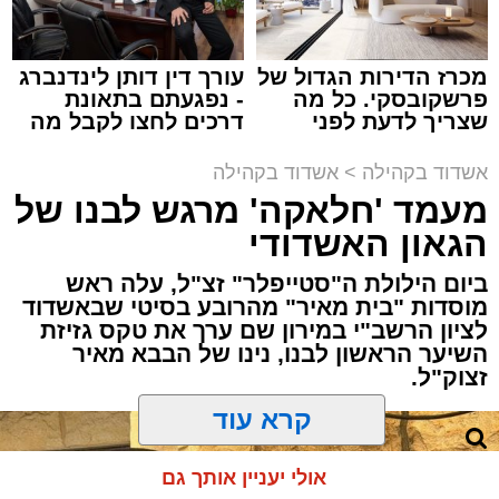
במשך שעות ארוכות של ליל שישי, נהנו המונים
מתושבי אשדוד מהארוע המרכזי של 'מעגלים'.
ואכן, כפי שהובטח, לא היה מדובר במופע שגרתי,
מכרז הדירות הגדול של
עורך דין דותן לינדנברג
פרשקובסקי. כל מה
- נפגעתם בתאונת
אלא במעמד של טיש חסידי אותנטי, שהצליח
שצריך לדעת לפני
דרכים לחצו לקבל מה
לסחוף אליו את ההמונים מעומק ימי החולין - אל
שמגישים הצעה לדירה
שמגיע לכם
תוך האווירה השבתית של חצרות הקודש.
באשדוד
אשדוד בקהילה
>
אשדוד בקהילה
מעמד 'חלאקה' מרגש לבנו של
הגאון האשדודי
ביום הילולת ה"סטייפלר" זצ"ל, עלה ראש
מוסדות "בית מאיר" מהרובע בסיטי שבאשדוד
לציון הרשב"י במירון שם ערך את טקס גזיזת
השיער הראשון לבנו, נינו של הבבא מאיר
זצוק"ל.
קרא עוד