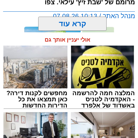
מרומם של 'שבת זיץ' עילאי. צפו
מנהל האתר / 10:13 07.08.26
קרא עוד
אולי יעניין אותך גם
תגים:
אשדוד
,
מעגלים
,
דודי קאליש
המלצה חמה להרשמה
מחפשים לקנות דירה?
- האקדמיה לטניס
כאן תמצאו את כל
באשדוד של אלפרד
הדירות החדשות
קריאולנסקי - לילדים
למכירה באשדוד >>>
זה היה ארוע יוצא דופן. בלי מילים.