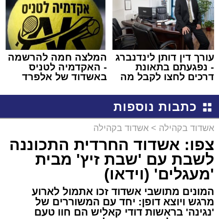
עורך דין דותן לינדנברג
המלצה חמה להרשמה
- נפגעתם בתאונת
- האקדמיה לטניס
דרכים לחצו לקבל מה
באשדוד של אלפרד
שמגיע לכם
קריאולנסקי - לילדים
כתבות נוספות
אשדוד בקהילה
>
אשדוד בקהילה
צפו: אשדוד החרדית התכוננה
לשבת עם 'שבת זיץ' מבית
'מעגלים' (וידאו)
המונים מתושבי אשדוד זכו אתמול לארוע
מרגש ויוצא דופן: יחד עם המשוררים של
'נגינה' בראשות דודי קאליש הם חוו טעם