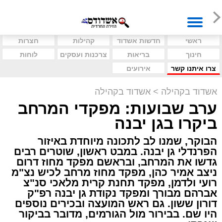
ראשי
חדשות אשדוד
קהילות
חצרות
חינוך
בריאות
צרכנות ועסקים
לוחות
צרו איתנו קשר
אירועים
אשדוד בקהילה
>
אשדוד בקהילה
ערב שבועות: מפקדי המרחב
ביקרו בגן יבנה
הבוקר, שמנו לב לתכונה מיוחדת באיזור
הפרנדלי גן יבנה. במבט ראשון, שוטרים רבים
גדשו את המרחב, ובראשם מפקד מחוז דרום
ניצב אמיר כהן, מפקד מחוז מרחב לכיש נצ"מ
רועי ולדמן, מפקד תחנת קרית מלאכי סנ"צ
אברהם מבורך ומפקד נקודת גן יבנה רפ"ק
דורון ששון. גם ראש המועצה ובכירים נוספים
היו שם. בבירור מול הגורמים, מדובר בביקור