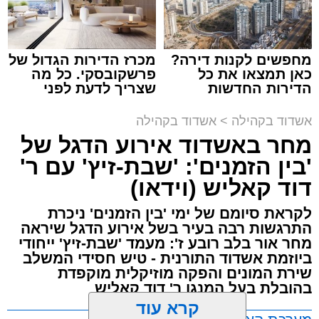
מחפשים לקנות דירה?
מכרז הדירות הגדול של
כאן תמצאו את כל
פרשקובסקי. כל מה
הדירות החדשות
שצריך לדעת לפני
למכירה באשדוד >>>
שמגישים הצעה לדירה
באשדוד
אשדוד בקהילה
>
אשדוד בקהילה
מחר באשדוד אירוע הדגל של
'בין הזמנים': 'שבת-זיץ' עם ר'
דוד קאליש (וידאו)
צילום: א' מיכאלי
לקראת סיומם של ימי 'בין הזמנים' ניכרת
התרגשות רבה בעיר בשל אירוע הדגל שיראה
לקראת יום הילולא קדישא של הרה"ק רבי אהרון
מחר אור בלב רובע ז': מעמד 'שבת-זיץ' ייחודי
מבעלזא זצוק"ל, נשא האדמו"ר הגה"צ רבי דוד
ביוזמת אשדוד התורנית - טיש חסידי המשלב
חנניה פינטו שליט"א, נשיא ממלכת התורה "אורות
שירת המונים והפקה מוזיקלית מוקפדת
חיים ומשה", דרשה מיוחדת ממקום מושבו שבניו
בהובלת בעל המנגן ר' דוד קאליש
ג'רזי בארה"ב, שבה עמד על חשיבות ההידבקות
קרא עוד