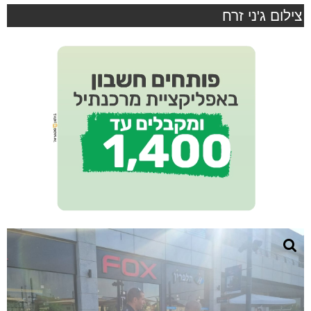
צילום ג'ני זרח