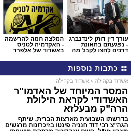
עורך דין דותן לינדנברג
המלצה חמה להרשמה
- נפגעתם בתאונת
- האקדמיה לטניס
דרכים לחצו לקבל מה
באשדוד של אלפרד
שמגיע לכם
קריאולנסקי - לילדים
כתבות נוספות
אשדוד בקהילה
>
אשדוד בקהילה
המסר המיוחד של האדמו"ר
האשדודי לקראת הילולת
הרה"ק מבעלזא
בדרשתו השבועית מארצות הברית, שיתף
הגה"צ רבי דוד חנניה פינטו בזיכרונות מרגשים