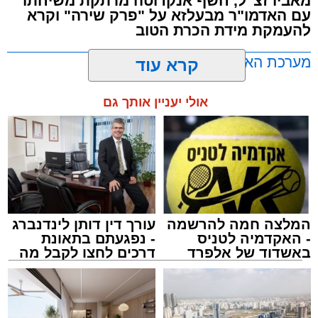
מאביו זצ"ל, חשף אנקדוטה מרתקת משיחתו
עם האדמו"ר מבעלזא על "פרק שירה" וקרא
להעמקת מידת הכרת הטוב
מערכת האתר / 00:23 06.08.26
קרא עוד
אולי יעניין אותך גם
תגים:
אשדוד
,
בעלזא
,
הילולא
המלצה חמה להרשמה
עורך דין דותן לינדנברג
- האקדמיה לטניס
- נפגעתם בתאונת
באשדוד של אלפרד
דרכים לחצו לקבל מה
קריאולנסקי - לילדים
שמגיע לכם