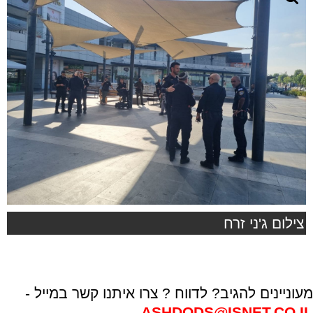
צילום ג'ני זרח
מעוניינים להגיב? לדווח ? צרו איתנו קשר במייל -
ASHDODS@ISNET.CO.IL