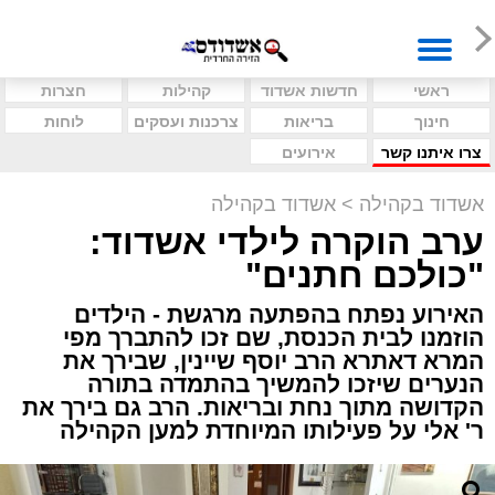
ראשי
חדשות אשדוד
קהילות
חצרות
חינוך
בריאות
צרכנות ועסקים
לוחות
צרו איתנו קשר
אירועים
אשדוד בקהילה
>
אשדוד בקהילה
ערב הוקרה לילדי אשדוד:
"כולכם חתנים"
האירוע נפתח בהפתעה מרגשת - הילדים
הוזמנו לבית הכנסת, שם זכו להתברך מפי
המרא דאתרא הרב יוסף שיינין, שבירך את
הנערים שיזכו להמשיך בהתמדה בתורה
הקדושה מתוך נחת ובריאות. הרב גם בירך את
ר' אלי על פעילותו המיוחדת למען הקהילה