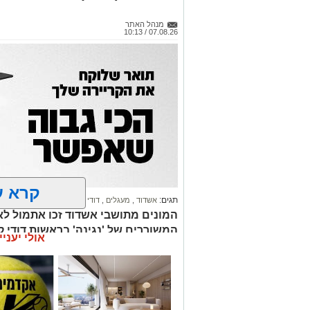
מנהל האתר
07.08.26 / 10:13
קרא ע
תגים:
אשדוד
,
מעגלים
,
דודי קאליש
המונים מתושבי אשדוד זכו אתמול לאר
המשוררים של 'נגינה' בראשות דודי 
אולי יעניי
זיץ' עילאי. צפו