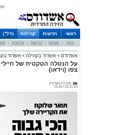
08 אוגוסט 2026 / 16:16
ראשי
חדשות
קהילות
נדל"ן
חינוך
חצרות
בריאות
אירועים
אשד
|
|
|
|
אשדודס
>
אשדוד בקהילה
>
אשדוד בקה
על הנטלה הטקטית של חיילי
צפו (וידאו)
מערכת אשדודס
16.11.23 / 15:26