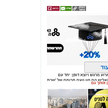
וד
וע מרגש ויוצא דופן: יחד עם
קאליש הם חוו טעם מרומם של 'שבת
ן אותך גם