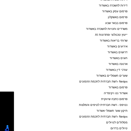
דירות להשכרה באשדוד
פרסום עסק באשדוד
פרסום באשקלון
פרסום בבאר שבע
משרדים וחנויות להשכרה באשדוד
ייעוץ טכנולוגי ופתרונות AI
שרותי בריאות באשדוד
אירועים באשדוד
דרושים באשדוד
חוגים באשדוד
ארנונה באשדוד
עורכי דין באשדוד
שערים חשמליים באשדוד
Netips -רשת חברתית לחכמת ההמונים
פרסום באשדוד
אשדוד נט ויקיפדיה
פרסום כתבה שיווקית
נטיפס - רשת חברתית לטיפים והמלצות
תיקון שער חשמלי אשדוד
Netips -רשת חברתית לחכמת ההמונים
מסלולים לטיולים
טיולים בדרום