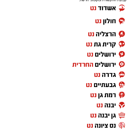
קבוצת התקשורת ומקומוני הרשת:
ונכדו של הגר"י טולדאנו שליט"א, רבה של גבעת
זאב.
צפו ברגעים קצרים מהארוע העוצמתי שעוד ידובר
בו רבות.
הגר"ש טולידאנו החל בתפילה בתוך אוהל הציון
יחד עם בנו נ"י. לאחר מכן, פנה לרחבת הציון
בסמוך להדלקות ל"ג בעומר, שם גזז את מחלפות
ראשו של בנו לראשונה וכיבד עוד ידידים בגזיזת
השיער, תוך כדי שבירכוהו שזכות אבות השושלת
הקדושה לאדמור"י ורבני משפחת אבוחצירא תגן
בעדו, וכי יגדל ויאיר את עיני ישראל בתורה, יראת
שמים וחסידות.
משם פנה לחדר הסמוך לצורך הדלקת נרות לכבוד
התנא רשב"י.
בהמשך המעמד ערכו המשתתפים ברכת "לחיים",
ובמסגרתה בירך הגר"ש טולידאנו את הקהל
בברכת לחיים טובים ולשלום.