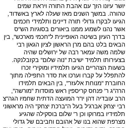
יושר עיונו הזך עם אהבת התורה ויראת שמים
טהורה. במשך השנים מאז שעלה לארץ באשדוד,
הגיעו לבקרו גדולי תורה דיינים ותלמידי חכמים
אשר נהנו לשמוע ממנו ביאורים בסוגיות הש"ס
בדרך העיון בשיטה האופיינית ל"חכמי מארכש", בין
הבאים בלט בהם מרן הראשון לציון הגאון רבי
שלמה משה עמאר רבה של ירושלים שהיה
בצעירותו תלמיד ישיבת "נוה שלום" בקזבלנקה.
בשעות הצהריים הגיעו תלמידיו ומוקירי זכרו
להתפלל על קברו וערכו את סדר התפילה מתוך
החוברת "מנוחת אלעזר", בין הבאים תלמידו
הרה"ג ר' פנחס קריספין ראש מוסדות "מורשה",
הרב עובדיה דהן יו"ר המועצה הדתית שחמיו הגה"צ
רבי יצחק אברג'ל בעל ה"ברכת יצחק" היה מראשוני
תלמידיו במרוקו וכן ר' שלום בוסקילה שהגיע
מצרפת שהוא בנו של אהובם וחביבם של גדולי