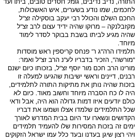
התורה, נדיב נדיבים, גומל חסדים טובים, ביתו ועד
לחכמים, שמו נודע בשערים, איש האשכולות,
החכם השלם והכולל רבי יעקב בוסקילה זצ"ל
מקזבלנקה – מרוקו שהיה ידיד עצום לרב זצ"ל
שהיה מגיע לביתו בשבת בבוקר לסדר לימוד
מיוחד.
תלמידו הרה"ג ר' פנחס קריספין ראש מוסדות
"מורשה", הזכיר בדבריו לע"נ הרב זצ"ל ואמר:
מורינו הרב חכם מור יוסף זצ"ל, בזכותו כיום ישנם
רבנים, דיינים וראשי ישיבות שהגיעו למעלה זו
בזכות שהיה נותן את מתיקות התורה לתלמידים,
היה לו כח הסברה מיוחד וחשוב מאוד. כיום לא
כולם יודעים איזו דמות גדולה הוא היה, אבל ודאי
שכל התלמידים שלמדו אצלו ושמעו את דבריו
הקדושים ונשארו עד היום בבית המדרש לאורך
ימים זה בזכות המסירות שלו להעמיד תלמידים
ויהי רצון שיגן בעדנו ובעד כלל עמו ישראל הזקוקים