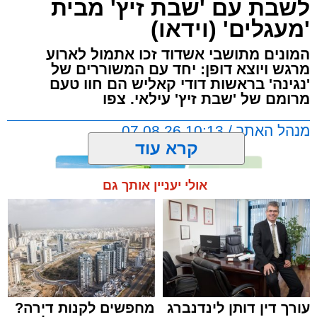
לשבת עם 'שבת זיץ' מבית
'מעגלים' (וידאו)
המונים מתושבי אשדוד זכו אתמול לארוע
מרגש ויוצא דופן: יחד עם המשוררים של
'נגינה' בראשות דודי קאליש הם חוו טעם
מרומם של 'שבת זיץ' עילאי. צפו
מנהל האתר / 10:13 07.08.26
קרא עוד
אולי יעניין אותך גם
תגים:
אשדוד
,
מעגלים
,
דודי קאליש
עורך דין דותן לינדנברג
מחפשים לקנות דירה?