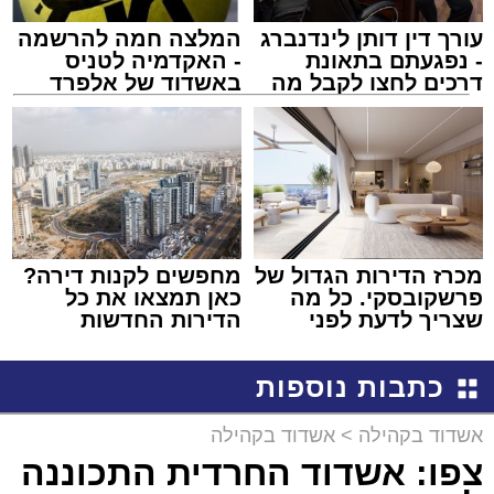
עורך דין דותן לינדנברג
המלצה חמה להרשמה
- נפגעתם בתאונת
- האקדמיה לטניס
דרכים לחצו לקבל מה
באשדוד של אלפרד
שמגיע לכם
קריאולנסקי - לילדים
מכרז הדירות הגדול של
מחפשים לקנות דירה?
פרשקובסקי. כל מה
כאן תמצאו את כל
שצריך לדעת לפני
הדירות החדשות
שמגישים הצעה לדירה
למכירה באשדוד >>>
באשדוד
כתבות נוספות
אשדוד בקהילה
>
אשדוד בקהילה
צפו: אשדוד החרדית התכוננה