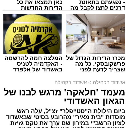
- נפגעתם בתאונת
כאן תמצאו את כל
דרכים לחצו לקבל מה
הדירות החדשות
שמגיע לכם
למכירה באשדוד >>>
זה היה ארוע יוצא דופן. בלי מילים.
במשך שעות ארוכות של ליל שישי, נהנו המונים
מתושבי אשדוד מהארוע המרכזי של 'מעגלים'.
ואכן, כפי שהובטח, לא היה מדובר במופע שגרתי,
מכרז הדירות הגדול של
המלצה חמה להרשמה
פרשקובסקי. כל מה
- האקדמיה לטניס
אלא במעמד של טיש חסידי אותנטי, שהצליח
שצריך לדעת לפני
באשדוד של אלפרד
לסחוף אליו את ההמונים מעומק ימי החולין - אל
שמגישים הצעה לדירה
קריאולנסקי - לילדים
תוך האווירה השבתית של חצרות הקודש.
באשדוד
אשדוד בקהילה
>
אשדוד בקהילה
מעמד 'חלאקה' מרגש לבנו של
הגאון האשדודי
ביום הילולת ה"סטייפלר" זצ"ל, עלה ראש
מוסדות "בית מאיר" מהרובע בסיטי שבאשדוד
לציון הרשב"י במירון שם ערך את טקס גזיזת