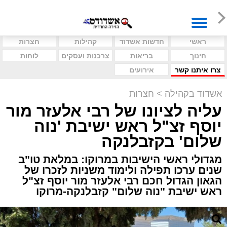
ראשי
חדשות אשדוד
קהילות
חצרות
חינוך
בריאות
צרכנות ועסקים
לוחות
צרו איתנו קשר
אירועים
אשדוד בקהילה
>
חצרות
עליה לציונו של רבי אלעזר מור
יוסף זצ"ל ראש ישיבת 'נוה
שלום' בקזבלנקה
מגדולי ראשי הישיבות במרוקו: במלאת טו"ב
שנים ערכו תפילה ולימוד משניות לזכרו של
הגאון הגדול חכם רבי אלעזר מור יוסף זצ"ל
ראש ישיבת "נוה שלום" קזבלנקה-מרוקו