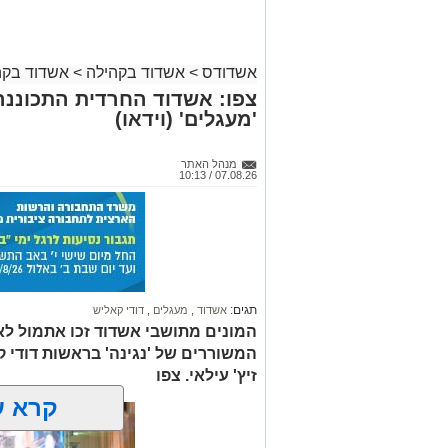
אשדודס
>
אשדוד בקהילה
>
אשדוד בקה
צפו: אשדוד החרדית התכוננה
'מעגלים' (וידאו)
מנהל האתר
07.08.26 / 10:13
תגים:
אשדוד
,
מעגלים
,
דודי קאליש
המונים מתושבי אשדוד זכו אתמול לאר
המשוררים של 'נגינה' בראשות דודי 
זיץ' עילאי. צפו
קרא ע