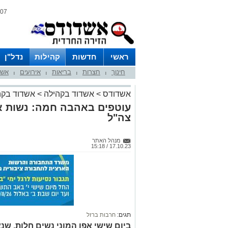
07 אוגוסט 2026 / 20:28
ראשי
חדשות
קהילות
נדל"ן
חינוך
חצרות
בריאות
אירועים
אשד
|
|
|
|
אשדודס
>
אשדוד בקהילה
>
אשדוד בקה
עוטפים באהבה חמה: נשות אש
צה"ל
מנהל האתר
17.10.23 / 15:18
תגים:
חרבות ברזל
ביום שישי אפו המוני נשים חלות, שנא