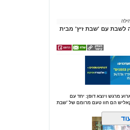
הצעה לדירה
לילדים
באשדוד
ילה
 לשבת עם 'שבת זיץ' מבית
וע מרגש ויוצא דופן: יחד עם
קאליש הם חוו טעם מרומם של 'שבת
וד