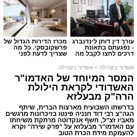
תגים:
המרכז למורשת
,
"מהות"
עורך דין דותן לינדנברג
מכרז הדירות הגדול של
ימים ספורים לתום בין הזמנים אב שהיה גדוש
- נפגעתם בתאונת
פרשקובסקי. כל מה
בפעילויות שונות ומגוונות, במוצאי שבת הקרוב,
דרכים לחצו לקבל מה
שצריך לדעת לפני
שמגיע לכם
שמגישים הצעה לדירה
פרשת ראה, ייערך מופע סיום בין הזמנים ומלווה
באשדוד
אשדוד בקהילה
>
אשדוד בקהילה
מלכה על ידי "המרכז למורשת" בראשות מ"מ ראש
המסר המיוחד של האדמו"ר
העיר הרב אבי אמסלם בשיתוף הרשות העירונית
האשדודי לקראת הילולת
'מהות' בראשות חבר מועצת העיר הרב מני אזולאי.
הרה"ק מבעלזא
האירוע הענק יתקיים כאמור ע"י 'המרכז למורשת'
בדרשתו השבועית מארצות הברית, שיתף
ובשיתוף רשת ישיבות בין הזמנים 'חזון עובדיה'
הגה"צ רבי דוד חנניה פינטו בזיכרונות מרגשים
מבית הרשות העירונית 'מהות' במסגרתה פועלות
מאביו זצ"ל, חשף אנקדוטה מרתקת משיחתו
עשרות נקודות של ישיבות בין הזמנים ברחבי העיר
עם האדמו"ר מבעלזא על "פרק שירה" וקרא
להעמקת מידת הכרת הטוב
שבהם לומדים מאות בחורי ישיבות ומתעלים