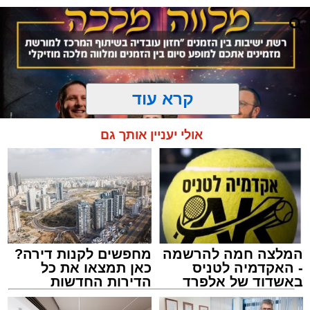
קרא עוד
אולי יעניין אותך גם
המלצה חמה להרשמה
מחפשים לקנות דירה?
המרכז למורשת
- האקדמיה לטניס
כאן תמצאו את כל
מנהל האתר / 10:42 06.08.26
באשדוד של אלפרד
הדירות החדשות
קריאולנסקי - לילדים
למכירה באשדוד >>>