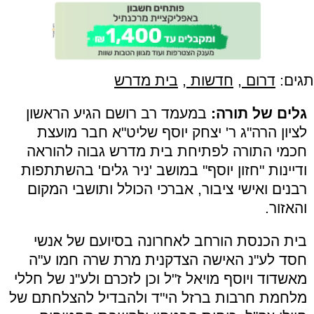
תגים:
דרום
,
חדשות
,
בית מדרש
גלים של תורה:
במעמד רב רושם הגיע הראשון
לציון הרה"ג ר' יצחק יוסף שליט"א חבר מועצת
חכמי התורה לפתיחת בית מדרש גבוה להוראה
ודיינות "חזון יוסף" במושב 'ניר גלים' בהשתתפות
רבנים ואישי ציבור, אברכי הכולל ותושבי המקום
והאזור.
בית הכנסת הורחב לאחרונה בסיועם של אנשי
חסד לע"נ האישה הצדקנית מרת שרה חמו ע"ה
מאשדוד ויוסף מויאל ז"ל וכן לזכרם ולע"נ של חללי
מלחמת חרבות ברזל הי"ד ולהבדיל להצלחתם של