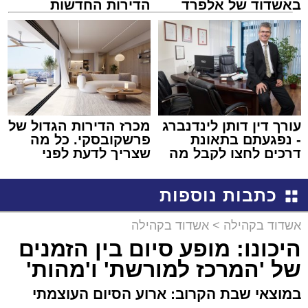
באשדוד של אלפרד
הדירות החדשות
קריאולנסקי - לילדים
למכירה באשדוד >>>
עורך דין דותן לינדנברג
מכרז הדירות הגדול של
- נפגעתם בתאונת
פרשקובסקי. כל מה
דרכים לחצו לקבל מה
שצריך לדעת לפני
שמגיע לכם
שמגישים הצעה לדירה
באשדוד
כתבות נוספות
אשדוד בקהילה
>
אשדוד בקהילה
היכונו: מופע סיום בין הזמנים
של 'המרכז למורשת' ו'מהות'
במוצאי שבת הקרוב: ארוע הסיום העוצמתי