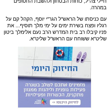
חיילי צה"ל, כוחות הבטחון ולהשבת החטופים
במהרה.
עם כניסתו של הראש"ל הגר"י יוסף, הקהל קם על
רגליו ופצח בשירת ימים על ימי מלך תוסיף... את
פניו קיבלו רב בית המדרש הרב נעם אלימלך ביטון
שליט"א ששוחח עם הראש"ל שליט"א.