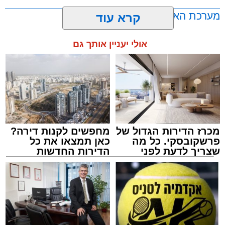
בתורה גם בימי החופש.
מערכת האתר / 00:23 06.08.26
קרא עוד
במופע סיום בין הזמנים שישולב עם מלווה מלכה
אולי יעניין אותך גם
מוזיקלי יופיעו על במה אחת ענקי הזמר והרגש,
בנצי שטיין, יצחק בן ארזה ושמוליק קליין בליווי
תזמורת מורחבת בניצוחו של מאסטרו דני אבידני.
תגים:
אשדוד
,
בעלזא
,
הילולא
מכרז הדירות הגדול של
מחפשים לקנות דירה?
פרשקובסקי. כל מה
כאן תמצאו את כל
שצריך לדעת לפני
הדירות החדשות
שמגישים הצעה לדירה
למכירה באשדוד >>>
באשדוד