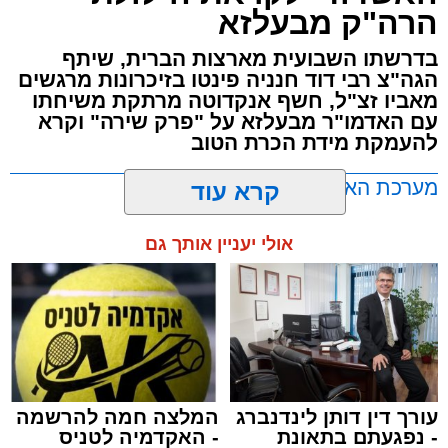
הרה"ק מבעלזא
האירוע הענק יתקיים כאמור ע"י 'המרכז למורשת'
בדרשתו השבועית מארצות הברית, שיתף
ובשיתוף רשת ישיבות בין הזמנים 'חזון עובדיה'
הגה"צ רבי דוד חנניה פינטו בזיכרונות מרגשים
מבית הרשות העירונית 'מהות' במסגרתה פועלות
מאביו זצ"ל, חשף אנקדוטה מרתקת משיחתו
עשרות נקודות של ישיבות בין הזמנים ברחבי העיר
עם האדמו"ר מבעלזא על "פרק שירה" וקרא
להעמקת מידת הכרת הטוב
שבהם לומדים מאות בחורי ישיבות ומתעלים
בתורה גם בימי החופש.
מערכת האתר / 00:23 06.08.26
קרא עוד
במופע סיום בין הזמנים שישולב עם מלווה מלכה
אולי יעניין אותך גם
מוזיקלי יופיעו על במה אחת ענקי הזמר והרגש,
בנצי שטיין, יצחק בן ארזה ושמוליק קליין בליווי
תזמורת מורחבת בניצוחו של מאסטרו דני אבידני.
תגים:
אשדוד
,
בעלזא
,
הילולא
עורך דין דותן לינדנברג
המלצה חמה להרשמה
- נפגעתם בתאונת
- האקדמיה לטניס