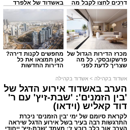
דרכים לחצו לקבל מה
באשדוד של אלפרד
שמגיע לכם
קריאולנסקי - לילדים
במהלך הערב יישאו דברי ברכה מ"מ ראש העיר
מכרז הדירות הגדול של
מחפשים לקנות דירה?
וומונה המרכז למורשת הרב אבי אמסלם וחבר
פרשקובסקי. כל מה
כאן תמצאו את כל
מועצת העיר יו"ר מהות הרב מני אזולאי.
שצריך לדעת לפני
הדירות החדשות
שמגישים הצעה לדירה
למכירה באשדוד >>>
באשדוד
האירוע יתקיים במוצ"ש פרשת ראה, בשעה 21:30
אשדוד בקהילה
>
אשדוד בקהילה
באולם הפיס גור ברובע ז׳.
הערב באשדוד אירוע הדגל של
'בין הזמנים': 'שבת-זיץ' עם ר'
הערב למעשה יסמן את תחילת סיום שורת אירועי
דוד קאליש (וידאו)
צילום: א' מיכאלי
הקיץ הייחודית של המרכז למורשת שנפרסו על פני
השבועיים האחרונים ויימשכו גם בשבוע הבא, עד
לקראת סיומם של ימי 'בין הזמנים' ניכרת
התרגשות רבה בעיר בשל אירוע הדגל שיראה
לקראת יום הילולא קדישא של הרה"ק רבי אהרון
ראש חודש אלול. פעילויות שזכו לשבחים רבים.
הערב אור בלב רובע ז': מעמד 'שבת-זיץ' ייחודי