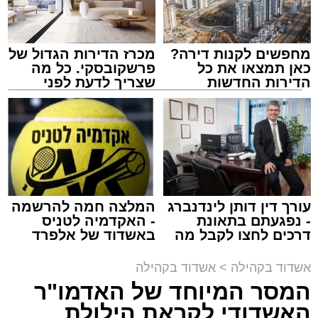
מחפשים לקנות דירה?
מכרז הדירות הגדול של
המרכז למורשת
כאן תמצאו את כל
פרשקובסקי. כל מה
מנהל האתר / 10:42 06.08.26
הדירות החדשות
שצריך לדעת לפני
למכירה באשדוד >>>
שמגישים הצעה לדירה
באשדוד
תגים:
המרכז למורשת
,
"מהות"
עורך דין דותן לינדנברג
המלצה חמה להרשמה
ימים ספורים לתום בין הזמנים אב שהיה גדוש
- נפגעתם בתאונת
- האקדמיה לטניס
בפעילויות שונות ומגוונות, במוצאי שבת הקרוב,
דרכים לחצו לקבל מה
באשדוד של אלפרד
שמגיע לכם
קריאולנסקי - לילדים
פרשת ראה, ייערך מופע סיום בין הזמנים ומלווה
אשדוד בקהילה
>
אשדוד בקהילה
מלכה על ידי "המרכז למורשת" בראשות מ"מ ראש
המסר המיוחד של האדמו"ר
העיר הרב אבי אמסלם בשיתוף הרשות העירונית
האשדודי לקראת הילולת
'מהות' בראשות חבר מועצת העיר הרב מני אזולאי.