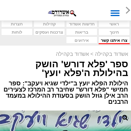
ראשי
חדשות אשדוד
קהילות
חצרות
חינוך
בריאות
צרכנות ועסקים
לוחות
צרו איתנו קשר
אירועים
אשדוד בקהילה
>
אשדוד בקהילה
ספר 'פלא דורש' הושק
בהילולת ה'פלא יועץ'
הילולת הפלא יועץ ב"ילדי שגיא ויעקב": ספר
חמישי "פלא דורש" שחיבר רב המרכז לצעירים
הרב אילן גוזל הושק בסעודת ההילולא במעמד
הרבנים