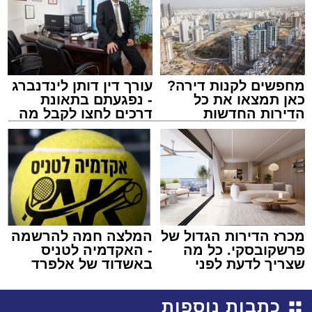
מחפשים לקנות דירה?
עורך דין דותן לינדנברג
כאן תמצאו את כל
- נפגעתם בתאונת
הדירות החדשות
דרכים לחצו לקבל מה
למכירה באשדוד >>>
שמגיע לכם
מכרז הדירות הגדול של
המלצה חמה להרשמה
פרשקובסקי. כל מה
- האקדמיה לטניס
שצריך לדעת לפני
באשדוד של אלפרד
שמגישים הצעה לדירה
קריאולנסקי - לילדים
באשדוד
כתבות נוספות