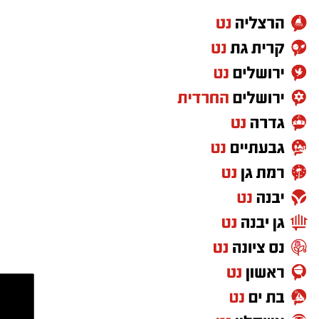
בכישרונו להגיש יצירות עומק ברגש יהודי לוהט
ופנימי, כשלצידו ליד השולחן הסיבו, חבושי
שטריימלך, מקהלת "נגינה" המפוארת בליווי הרכב
מוזיקלי מורחב. ואכן, בשעות הבאות נסחפו
המשתתפים על גבי צליליה הענוגים של שבת
קודש, כשהם נהנים וחווים מקרוב את יצירות
המופת ממיטב חצרות החסידות, בהן בעלזא,
ויז'ניץ, פיטסבורג, מודז'יץ ועוד.
בהמשך נשאו דברים המשנה לראש העיר הרב
אפריים וובר, נציג הכלל חסידי בעיריה, הרב יהושע
טננהויז, וכן ח"כ הרב ישראל אייכלר שהגיע במיוחד
לארוע. הדוברים העלו על נס את יוזמות 'מעגלים'
שלראשונה מצליחות לקלוע לטעמן של הציבור
כולו, על כל חוגיו ועדותיו, כשכולם מרגישים אכן
חלק מ'משפחה אחת גדולה'. הרב וובר והרב
טננהויז הביעו תודה מיוחדת לראש העיר ד"ר לסרי