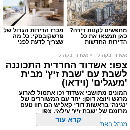
צילום: יהושע פרוכטר
מערכת האתר / 00:35 09.08.26
מחפשים לקנות דירה?
מכרז הדירות הגדול של
כאן תמצאו את כל
פרשקובסקי. כל מה
הדירות החדשות
שצריך לדעת לפני
למכירה באשדוד >>>
שמגישים הצעה לדירה
תגים:
אשדוד
,
קאליש
,
מעגלים
באשדוד
אשדוד בקהילה
>
אשדוד בקהילה
צפו: אשדוד החרדית התכוננה
האירוע שלא ישכח באשדוד ממשיך להכות גלים
לשבת עם 'שבת זיץ' מבית
ברחבי העיר: צפו בגלריה המרהיבה המלאה
'מעגלים' (וידאו)
מעדשת מצלמתו של הצלם יהושע פרוכטר
מאירוע 'זיץ שבת' של מעגלים מבית סיעת אשדוד
המונים מתושבי אשדוד זכו אתמול לארוע
התורנית.
מרגש ויוצא דופן: יחד עם המשוררים של
'נגינה' בראשות דודי קאליש הם חוו טעם
מרומם של 'שבת זיץ' עילאי. צפו
הערב המרגש החל בשירת אחדות בניהולו של ר'
דוד קאליש ותזמורת נגינה, משולבת בזיץ לכבוד
מנהל האתר / 10:13 07.08.26
שבת קודש.