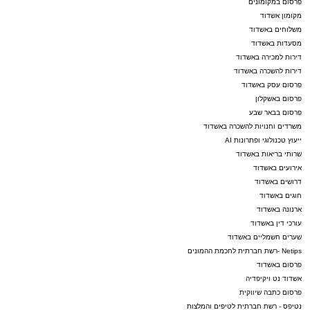
פרסום במקומונים
צפו ברגעים קצרים מהארוע העוצמתי שעוד ידובר
מקומון אשדוד
משלוחים באשדוד
בו רבות.
מסעדות באשדוד
דירות למכירה באשדוד
דירות להשכרה באשדוד
פרסום עסק באשדוד
פרסום באשקלון
פרסום בבאר שבע
משרדים וחנויות להשכרה באשדוד
ייעוץ טכנולוגי ופתרונות AI
שרותי בריאות באשדוד
אירועים באשדוד
דרושים באשדוד
חוגים באשדוד
ארנונה באשדוד
עורכי דין באשדוד
שערים חשמליים באשדוד
Netips -רשת חברתית לחכמת ההמונים
פרסום באשדוד
אשדוד נט ויקיפדיה
פרסום כתבה שיווקית
נטיפס - רשת חברתית לטיפים והמלצות