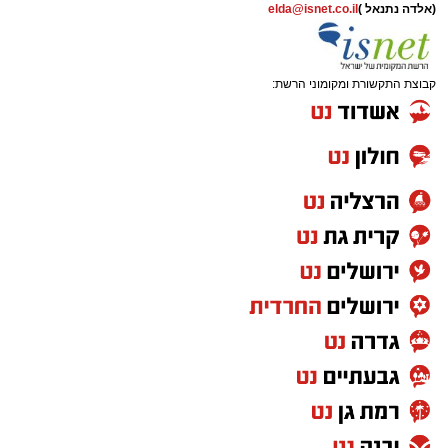
(אלדה נתנאל )
elda@isnet.co.il
קבוצת התקשורת ומקומוני הרשת:
המעמד, שהתקיים ביוזמת 'מעגלים', נערך
בראשות בעל המנגן ר' דודי קאליש, שידוע
בכישרונו להגיש יצירות עומק ברגש יהודי לוהט
ופנימי, כשלצידו ליד השולחן הסיבו, חבושי
שטריימלך, מקהלת "נגינה" המפוארת בליווי הרכב
מוזיקלי מורחב. ואכן, בשעות הבאות נסחפו
המשתתפים על גבי צליליה הענוגים של שבת
קודש, כשהם נהנים וחווים מקרוב את יצירות
המופת ממיטב חצרות החסידות, בהן בעלזא,
ויז'ניץ, פיטסבורג, מודז'יץ ועוד.
בהמשך נשא דברים נציג הכלל חסידי בעיריה, הרב
יהושע טננהויז, וכן ח"כ הרב ישראל אייכלר שהגיע