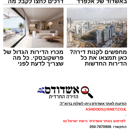
באשדוד של אלפרד
דרכים לחצו לקבל מה
קריאולנסקי - לילדים
שמגיע לכם
זה היה ארוע יוצא דופן. בלי מילים.
במשך שעות ארוכות של ליל שישי, נהנו המונים
מתושבי אשדוד מהארוע המרכזי של 'מעגלים'.
ואכן, כפי שהובטח, לא היה מדובר במופע שגרתי,
מחפשים לקנות דירה?
מכרז הדירות הגדול של
כאן תמצאו את כל
פרשקובסקי. כל מה
אלא במעמד של טיש חסידי אותנטי, שהצליח
הדירות החדשות
שצריך לדעת לפני
לסחוף אליו את ההמונים מעומק ימי החולין - אל
למכירה באשדוד >>>
שמגישים הצעה לדירה
תוך האווירה השבתית של חצרות הקודש.
באשדוד
הודעות לאתר אשדודס ניתן לשלוח בדוא"ל:
ASHDODS@ISNET.CO.IL
-
לפרסום באתר אשדודס ורשת ישראל נט
התקשרו
-
050-7870908