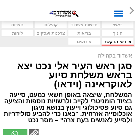
ראשי
חדשות אשדוד
קהילות
חצרות
חינוך
בריאות
צרכנות ועסקים
לוחות
צרו איתנו קשר
אירועים
אשדוד בקהילה
סגן ראש העיר אלי נכט יצא
בראש משלחת סיוע
לאוקראינה (וידאו)
המשלחת, שיצאה באופן חשאי כמעט, סייעה
בציוד הומניטרי לקייב ולרשויות נוספות והציעה
גם סיוע פסיכולוגי וייעוץ בנושא מיגון
אוכלוסייה אזרחית. "באנו כדי להביע סולידריות
ולסייע לאנשים בעת צרה" – מסר נכט