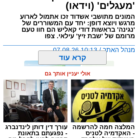
'מעגלים' (וידאו)
המונים מתושבי אשדוד זכו אתמול לארוע
מרגש ויוצא דופן: יחד עם המשוררים של
'נגינה' בראשות דודי קאליש הם חוו טעם
מרומם של 'שבת זיץ' עילאי. צפו
מנהל האתר / 10:13 07.08.26
קרא עוד
אולי יעניין אותך גם
תגים:
אשדוד
,
מעגלים
,
דודי קאליש
המלצה חמה להרשמה
עורך דין דותן לינדנברג
- האקדמיה לטניס
- נפגעתם בתאונת