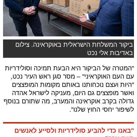
ביקור המשלחת הישראלית באוקראינה. צילום
באדיבות אלי נכט
"המטרה של הביקור היא הבעת תמיכה וסולידריות
עם העם האוקראיני" – מסר סגן ראש העיר נכט,
"היות ועצם נוכחותנו באותם מקומות המופצצים
ואשר מופצצים גם היום, מעניקה לישראל אהדה
גדולה בקרב אוקראינה והמערב, מה שתורם בנוסף
לשיפור יחסי החוץ שלנו".
"באנו כדי להביע סולידריות ולסייע לאנשים