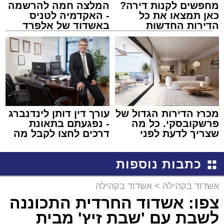
מחפשים לקנות דירה?
המלצה חמה להרשמה
כאן תמצאו את כל
- האקדמיה לטניס
הדירות החדשות
באשדוד של אלפרד
למכירה באשדוד >>>
קריאולנסקי - לילדים
מכרז הדירות הגדול של
עורך דין דותן לינדנברג
פרשקובסקי. כל מה
- נפגעתם בתאונת
שצריך לדעת לפני
דרכים לחצו לקבל מה
שמגישים הצעה לדירה
שמגיע לכם
באשדוד
כתבות נוספות
אשדוד בקהילה
>
אשדוד בקהילה
צפו: אשדוד החרדית התכוננה
לשבת עם 'שבת זיץ' מבית