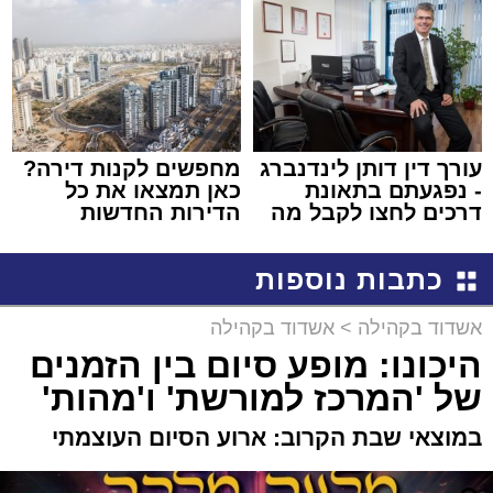
באשדוד
עורך דין דותן לינדנברג
מחפשים לקנות דירה?
- נפגעתם בתאונת
כאן תמצאו את כל
דרכים לחצו לקבל מה
הדירות החדשות
שמגיע לכם
למכירה באשדוד >>>
כתבות נוספות
אשדוד בקהילה
>
אשדוד בקהילה
היכונו: מופע סיום בין הזמנים
של 'המרכז למורשת' ו'מהות'
במוצאי שבת הקרוב: ארוע הסיום העוצמתי