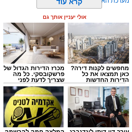
מערכת האתר / 00:23 06.08.26
קרא עוד
במופע סיום בין הזמנים שישולב עם מלווה מלכה
אולי יעניין אותך גם
מוזיקלי יופיעו על במה אחת ענקי הזמר והרגש,
בנצי שטיין, יצחק בן ארזה ושמוליק קליין בליווי
תזמורת מורחבת בניצוחו של מאסטרו דני אבידני.
תגים:
אשדוד
,
בעלזא
,
הילולא
מחפשים לקנות דירה?
מכרז הדירות הגדול של
כאן תמצאו את כל
פרשקובסקי. כל מה
הדירות החדשות
שצריך לדעת לפני
למכירה באשדוד >>>
שמגישים הצעה לדירה
באשדוד
במהלך הערב יישאו דברי ברכה מ"מ ראש העיר
עורך דין דותן לינדנברג
המלצה חמה להרשמה