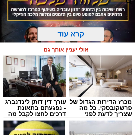
קרא עוד
אולי יעניין אותך גם
מכרז הדירות הגדול של
עורך דין דותן לינדנברג
המרכז למורשת
פרשקובסקי. כל מה
- נפגעתם בתאונת
מנהל האתר / 10:42 06.08.26
שצריך לדעת לפני
דרכים לחצו לקבל מה
שמגישים הצעה לדירה
שמגיע לכם
באשדוד