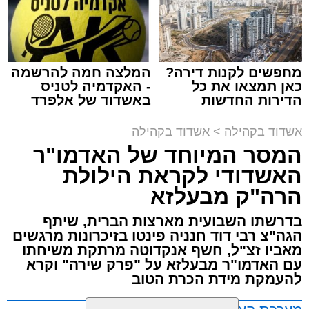
תגים:
המרכז למורשת
,
"מהות"
מחפשים לקנות דירה?
המלצה חמה להרשמה
ימים ספורים לתום בין הזמנים אב שהיה גדוש
כאן תמצאו את כל
- האקדמיה לטניס
בפעילויות שונות ומגוונות, במוצאי שבת הקרוב,
הדירות החדשות
באשדוד של אלפרד
למכירה באשדוד >>>
קריאולנסקי - לילדים
פרשת ראה, ייערך מופע סיום בין הזמנים ומלווה
אשדוד בקהילה
>
אשדוד בקהילה
מלכה על ידי "המרכז למורשת" בראשות מ"מ ראש
המסר המיוחד של האדמו"ר
העיר הרב אבי אמסלם בשיתוף הרשות העירונית
האשדודי לקראת הילולת
'מהות' בראשות חבר מועצת העיר הרב מני אזולאי.
הרה"ק מבעלזא
האירוע הענק יתקיים כאמור ע"י 'המרכז למורשת'
בדרשתו השבועית מארצות הברית, שיתף
ובשיתוף רשת ישיבות בין הזמנים 'חזון עובדיה'
הגה"צ רבי דוד חנניה פינטו בזיכרונות מרגשים
מבית הרשות העירונית 'מהות' במסגרתה פועלות
מאביו זצ"ל, חשף אנקדוטה מרתקת משיחתו
עשרות נקודות של ישיבות בין הזמנים ברחבי העיר
עם האדמו"ר מבעלזא על "פרק שירה" וקרא
להעמקת מידת הכרת הטוב
שבהם לומדים מאות בחורי ישיבות ומתעלים
בתורה גם בימי החופש.