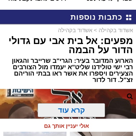
שמגישים הצעה לדירה
שמגיע לכם
באשדוד
כתבות נוספות
אשדוד בקהילה
>
אשדוד בקהילה
מפעים: אל בית אבי עם גדולי
הדור על הבמה
הארוע המדובר בעיר: הגרי"ב שרייבר והגאון
רבי ישי טולידנו שליט"א יעמדו מול הצורבים
הצעירים ויספרו את אשר ראו בבתי הוריהם
זצ"ל. דור לדור
קרא עוד
אולי יעניין אותך גם