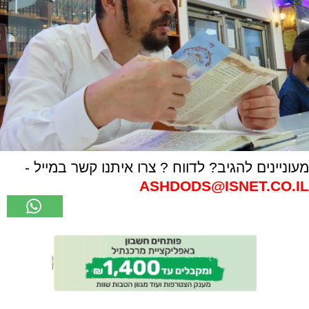
מעוניינים להגיב? לדווח ? צרו איתנו קשר במייל -
ASHDODS@ISNET.CO.IL