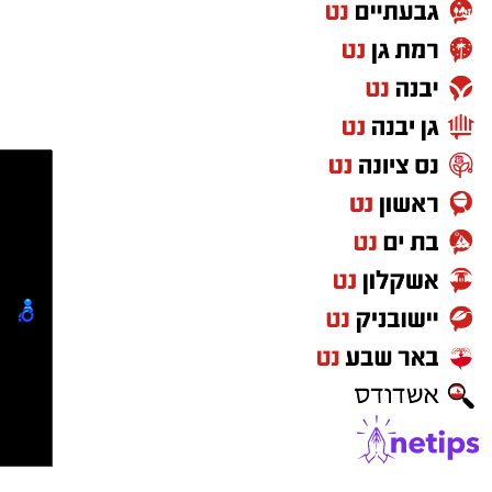
במהלך הערב יישאו דברי ברכה מ"מ ראש העיר
וומונה המרכז למורשת הרב אבי אמסלם וחבר
מועצת העיר יו"ר מהות הרב מני אזולאי.
האירוע יתקיים במוצ"ש פרשת ראה, בשעה 21:30
באולם הפיס גור ברובע ז׳.
הערב למעשה יסמן את תחילת סיום שורת אירועי
הקיץ הייחודית של המרכז למורשת שנפרסו על פני
השבועיים האחרונים ויימשכו גם בשבוע הבא, עד
ראש חודש אלול. פעילויות שזכו לשבחים רבים.
מ"מ ראש העיר אבי אמסלם: "מודה לכל מי