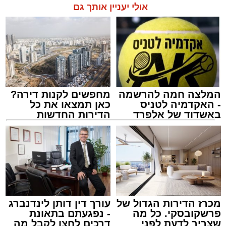
אולי יעניין אותך גם
המלצה חמה להרשמה
מחפשים לקנות דירה?
- האקדמיה לטניס
כאן תמצאו את כל
באשדוד של אלפרד
הדירות החדשות
קריאולנסקי - לילדים
למכירה באשדוד >>>
מכרז הדירות הגדול של
עורך דין דותן לינדנברג
פרשקובסקי. כל מה
- נפגעתם בתאונת
שצריך לדעת לפני
דרכים לחצו לקבל מה