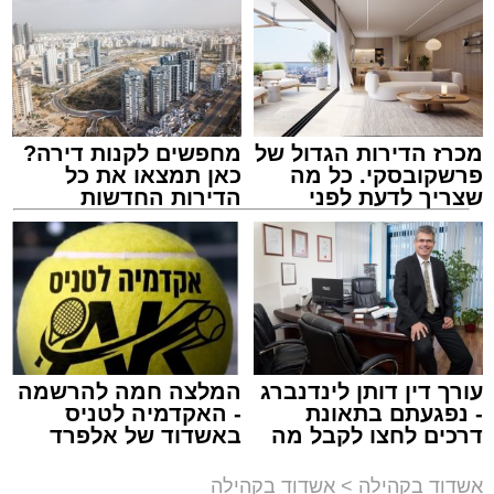
מכרז הדירות הגדול של
מחפשים לקנות דירה?
פרשקובסקי. כל מה
כאן תמצאו את כל
שצריך לדעת לפני
הדירות החדשות
שמגישים הצעה לדירה
למכירה באשדוד >>>
מעגלים
באשדוד
מנהל האתר / 20:31 06.08.26
עורך דין דותן לינדנברג
המלצה חמה להרשמה
- נפגעתם בתאונת
- האקדמיה לטניס
תגים:
אשדוד
,
הגרי"ב שרייבר
,
מעגלים
דרכים לחצו לקבל מה
באשדוד של אלפרד
שמגיע לכם
קריאולנסקי - לילדים
ארוע שטרם היה כמותו: בשבוע הבא ביום ג'
אשדוד בקהילה
>
אשדוד בקהילה