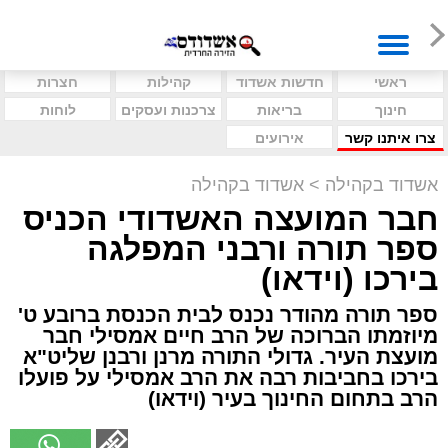
ראשי
חדשות אשדוד
קהילות
חצרות
חינוך
בריאות
צרכנות ועסקים
לוחות
צרו איתנו קשר
אירועים
אשדוד בקהילה
>
אשדוד בקהילה
חבר המועצה האשדודי הכניס
ספר תורה ורבני המפלגה
בירכו (וידאו)
ספר תורה מהודר נכנס לבית הכנסת ברובע ט'
מיוזמתו הברוכה של הרב חיים אמסילי חבר
מועצת העיר. גדולי התורה מרנן ורבנן שליט"א
בירכו בחביבות רבה את הרב אמסילי על פועלו
הרב בתחום החינוך בעיר (וידאו)