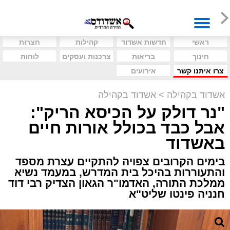
ראשי
חדשות אשדוד
קהילות
חצרות
חינוך
בריאות
צרכנות ועסקים
לוחות
צרו איתנו קשר
אירועים
אשדוד בקהילה
>
אשדוד בקהילה
"נר דולק על הכיסא הריק":
אבל כבד בכולל אורות חיים
באשדוד
בימים הקרובים צפויה להתקיים עצרת מספד
והתעוררות בהיכל בית המדרש, במעמד נשיא
ממלכת התורה, האדמו"ר הגאון הצדיק רבי דוד
חנניה פינטו שליט"א