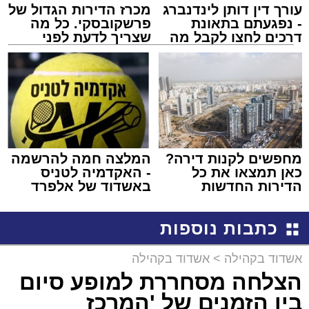
עורך דין דותן לינדנברג
מכרז הדירות הגדול של
- נפגעתם בתאונת
פרשקובסקי. כל מה
דרכים לחצו לקבל מה
שצריך לדעת לפני
שמגיע לכם
שמגישים הצעה לדירה
באשדוד
מחפשים לקנות דירה?
המלצה חמה להרשמה
כאן תמצאו את כל
- האקדמיה לטניס
הדירות החדשות
באשדוד של אלפרד
למכירה באשדוד >>>
קריאולנסקי - לילדים
כתבות נוספות
אשדוד בקהילה
>
אשדוד בקהילה
הצלחה מסחררת למופע סיום
בין הזמנים של 'המרכז