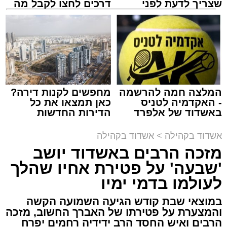
שצריך לדעת לפני
דרכים לחצו לקבל מה
זיץ המרכז למורשת
שמגישים הצעה לדירה
שמגיע לכם
באשדוד
מנהל האתר / 08:55 09.08.26
המלצה חמה להרשמה
מחפשים לקנות דירה?
תגים:
אבי אמסלם
,
המרכז למורשת
,
מהות
,
מני
- האקדמיה לטניס
כאן תמצאו את כל
באשדוד של אלפרד
הדירות החדשות
אזולאי
קריאולנסקי - לילדים
למכירה באשדוד >>>
אשדוד בקהילה
>
אשדוד בקהילה
לקראת סיום בין הזמנים נערך אמש מופע סיום בין
מזכה הרבים באשדוד יושב
הזמנים ומלווה מלכה על ידי "המרכז למורשת"
'שבעה' על פטירת אחיו שהלך
בראשות מ"מ ראש העיר הרב אבי אמסלם בשיתוף
הרשות העירונית 'מהות' בראשות יו"ר הדירקטוריון
לעולמו בדמי ימיו
חבר מועצת העיר הרב מני אזולאי ומנכ"לית
במוצאי שבת קודש הגיעה השמועה הקשה
הרשות הגב' סימונה מורלי - בהשתתפות למעלה
והמצערת על פטירתו של האברך החשוב, מזכה
מאלף בחורי ישיבות, אברכים ותושבי העיר שגדשו
הרבים ואיש החסד הרב ידידיה רחמים יפרח