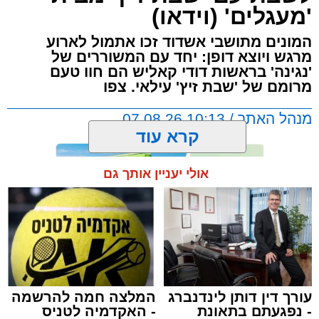
'מעגלים' (וידאו)
המונים מתושבי אשדוד זכו אתמול לארוע
מרגש ויוצא דופן: יחד עם המשוררים של
'נגינה' בראשות דודי קאליש הם חוו טעם
מרומם של 'שבת זיץ' עילאי. צפו
מנהל האתר / 10:13 07.08.26
קרא עוד
אולי יעניין אותך גם
תגים:
אשדוד
,
מעגלים
,
דודי קאליש
עורך דין דותן לינדנברג
המלצה חמה להרשמה
- נפגעתם בתאונת
- האקדמיה לטניס