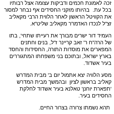
זכה לאמונת חכמים ודביקות עצומה אצל רבותיו
בכל עת. בהיותו מזקני החסידים אף נבחר למסור
את הקוויטל הראשון לאחר הלווית הרבי מקאליב
זצ"ל לנכדו האדמו"ר מקאליב שליט"א.
העמיד דור ישרים מבורך את רעייתו שתחי', בתו
של הרה"ח ר' זאב קריינר ז"ל, בנים וחתנים
המפארים את מוסדות התורה, החסידות והחסד
בארץ ישראל, ובתוכם בני משפחתו המתגוררים
בעיר אשדוד.
מסע הלוויה יצא אתמול יום ב' מבית המדרש
קאליב בראשון לציון ובהמשך מבית המדרש
'תפארת יוחנן' טאלנא בעיר אשדוד לחלקת
החסידים בעיר.
תהא נשמתו צרורה בצרור החיים.