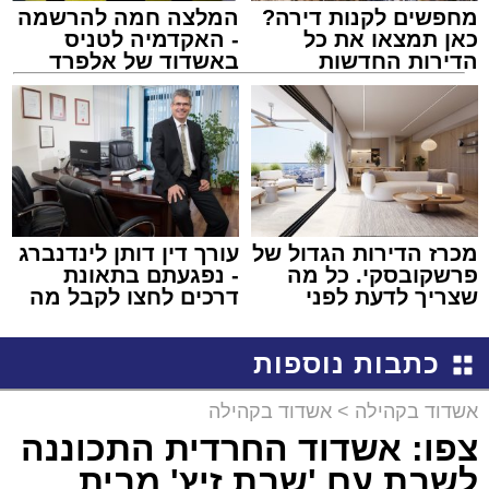
מחפשים לקנות דירה?
המלצה חמה להרשמה
כאן תמצאו את כל
- האקדמיה לטניס
הדירות החדשות
באשדוד של אלפרד
למכירה באשדוד >>>
קריאולנסקי - לילדים
מכרז הדירות הגדול של
עורך דין דותן לינדנברג
פרשקובסקי. כל מה
- נפגעתם בתאונת
שצריך לדעת לפני
דרכים לחצו לקבל מה
שמגישים הצעה לדירה
שמגיע לכם
באשדוד
כתבות נוספות
אשדוד בקהילה
>
אשדוד בקהילה
צפו: אשדוד החרדית התכוננה
לשבת עם 'שבת זיץ' מבית