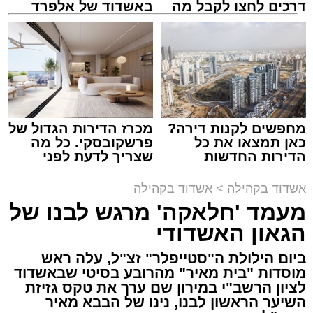
דרכים לחצו לקבל מה
באשדוד של אלפרד
שמגיע לכם
קריאולנסקי - לילדים
זה היה ארוע יוצא דופן. בלי מילים.
במשך שעות ארוכות של ליל שישי, נהנו המונים
מתושבי אשדוד מהארוע המרכזי של 'מעגלים'.
ואכן, כפי שהובטח, לא היה מדובר במופע שגרתי,
מחפשים לקנות דירה?
מכרז הדירות הגדול של
כאן תמצאו את כל
פרשקובסקי. כל מה
אלא במעמד של טיש חסידי אותנטי, שהצליח
הדירות החדשות
שצריך לדעת לפני
לסחוף אליו את ההמונים מעומק ימי החולין - אל
למכירה באשדוד >>>
שמגישים הצעה לדירה
תוך האווירה השבתית של חצרות הקודש.
באשדוד
אשדוד בקהילה
>
אשדוד בקהילה
מעמד 'חלאקה' מרגש לבנו של
הגאון האשדודי
ביום הילולת ה"סטייפלר" זצ"ל, עלה ראש
מוסדות "בית מאיר" מהרובע בסיטי שבאשדוד
לציון הרשב"י במירון שם ערך את טקס גזיזת
השיער הראשון לבנו, נינו של הבבא מאיר