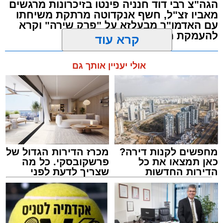
הגה"צ רבי דוד חנניה פינטו בזיכרונות מרגשים
מבית הרשות העירונית 'מהות' במסגרתה פועלות
מאביו זצ"ל, חשף אנקדוטה מרתקת משיחתו
עשרות נקודות של ישיבות בין הזמנים ברחבי העיר
עם האדמו"ר מבעלזא על "פרק שירה" וקרא
להעמקת מידת הכרת הטוב
שבהם לומדים מאות בחורי ישיבות ומתעלים
בתורה גם בימי החופש.
מערכת האתר / 00:23 06.08.26
קרא עוד
במופע סיום בין הזמנים שישולב עם מלווה מלכה
אולי יעניין אותך גם
מוזיקלי יופיעו על במה אחת ענקי הזמר והרגש,
בנצי שטיין, יצחק בן ארזה ושמוליק קליין בליווי
תזמורת מורחבת בניצוחו של מאסטרו דני אבידני.
תגים:
אשדוד
,
בעלזא
,
הילולא
מחפשים לקנות דירה?
מכרז הדירות הגדול של
כאן תמצאו את כל
פרשקובסקי. כל מה
הדירות החדשות
שצריך לדעת לפני
למכירה באשדוד >>>
שמגישים הצעה לדירה
באשדוד