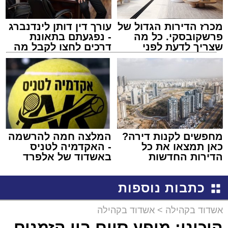
מכרז הדירות הגדול של
עורך דין דותן לינדנברג
פרשקובסקי. כל מה
- נפגעתם בתאונת
שצריך לדעת לפני
דרכים לחצו לקבל מה
שמגישים הצעה לדירה
שמגיע לכם
באשדוד
מחפשים לקנות דירה?
המלצה חמה להרשמה
כאן תמצאו את כל
- האקדמיה לטניס
הדירות החדשות
באשדוד של אלפרד
למכירה באשדוד >>>
קריאולנסקי - לילדים
כתבות נוספות
אשדוד בקהילה
>
אשדוד בקהילה
היכונו: מופע סיום בין הזמנים