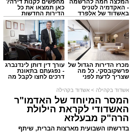
המלצה חמה להרשמה
מחפשים לקנות דירה?
המרכז למורשת
- האקדמיה לטניס
כאן תמצאו את כל
מנהל האתר / 10:42 06.08.26
באשדוד של אלפרד
הדירות החדשות
קריאולנסקי - לילדים
למכירה באשדוד >>>
תגים:
המרכז למורשת
,
"מהות"
מכרז הדירות הגדול של
עורך דין דותן לינדנברג
ימים ספורים לתום בין הזמנים אב שהיה גדוש
פרשקובסקי. כל מה
- נפגעתם בתאונת
בפעילויות שונות ומגוונות, במוצאי שבת הקרוב,
שצריך לדעת לפני
דרכים לחצו לקבל מה
שמגישים הצעה לדירה
שמגיע לכם
פרשת ראה, ייערך מופע סיום בין הזמנים ומלווה
באשדוד
אשדוד בקהילה
>
אשדוד בקהילה
מלכה על ידי "המרכז למורשת" בראשות מ"מ ראש
המסר המיוחד של האדמו"ר
העיר הרב אבי אמסלם בשיתוף הרשות העירונית
האשדודי לקראת הילולת
'מהות' בראשות חבר מועצת העיר הרב מני אזולאי.
הרה"ק מבעלזא
האירוע הענק יתקיים כאמור ע"י 'המרכז למורשת'
בדרשתו השבועית מארצות הברית, שיתף
ובשיתוף רשת ישיבות בין הזמנים 'חזון עובדיה'