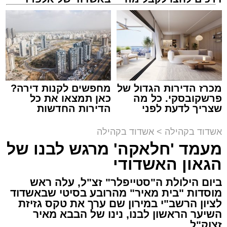
שמגיע לכם
קריאולנסקי - לילדים
זה היה ארוע יוצא דופן. בלי מילים.
במשך שעות ארוכות של ליל שישי, נהנו המונים
מתושבי אשדוד מהארוע המרכזי של 'מעגלים'.
ואכן, כפי שהובטח, לא היה מדובר במופע שגרתי,
מכרז הדירות הגדול של
מחפשים לקנות דירה?
פרשקובסקי. כל מה
כאן תמצאו את כל
אלא במעמד של טיש חסידי אותנטי, שהצליח
שצריך לדעת לפני
הדירות החדשות
לסחוף אליו את ההמונים מעומק ימי החולין - אל
שמגישים הצעה לדירה
למכירה באשדוד >>>
תוך האווירה השבתית של חצרות הקודש.
באשדוד
אשדוד בקהילה
>
אשדוד בקהילה
מעמד 'חלאקה' מרגש לבנו של
הגאון האשדודי
ביום הילולת ה"סטייפלר" זצ"ל, עלה ראש
מוסדות "בית מאיר" מהרובע בסיטי שבאשדוד
לציון הרשב"י במירון שם ערך את טקס גזיזת
השיער הראשון לבנו, נינו של הבבא מאיר
זצוק"ל.