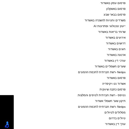
פרסום עסק באשדוד
פרסום באשקלון
פרסום בבאר שבע
משרדים וחנויות להשכרה באשדוד
ייעוץ טכנולוגי ופתרונות AI
שרותי בריאות באשדוד
אירועים באשדוד
דרושים באשדוד
חוגים באשדוד
ארנונה באשדוד
עורכי דין באשדוד
שערים חשמליים באשדוד
Netips -רשת חברתית לחכמת ההמונים
פרסום באשדוד
אשדוד נט ויקיפדיה
פרסום כתבה שיווקית
נטיפס - רשת חברתית לטיפים והמלצות
תיקון שער חשמלי אשדוד
Netips -רשת חברתית לחכמת ההמונים
מסלולים לטיולים
טיולים בדרום
עורך דין באשדוד