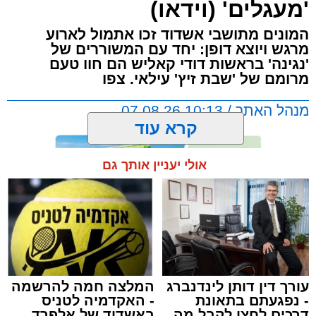
'מעגלים' (וידאו)
המונים מתושבי אשדוד זכו אתמול לארוע
מרגש ויוצא דופן: יחד עם המשוררים של
'נגינה' בראשות דודי קאליש הם חוו טעם
מרומם של 'שבת זיץ' עילאי. צפו
מנהל האתר / 10:13 07.08.26
קרא עוד
אולי יעניין אותך גם
תגים:
אשדוד
,
מעגלים
,
דודי קאליש
עורך דין דותן לינדנברג
המלצה חמה להרשמה
- נפגעתם בתאונת
- האקדמיה לטניס
דרכים לחצו לקבל מה
באשדוד של אלפרד