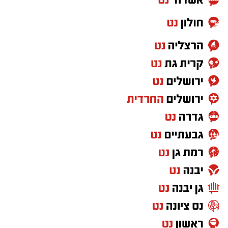
זאב.
צפו ברגעים קצרים מהארוע העוצמתי שעוד ידובר
בו רבות.
הגר"ש טולידאנו החל בתפילה בתוך אוהל הציון
יחד עם בנו נ"י. לאחר מכן, פנה לרחבת הציון
בסמוך להדלקות ל"ג בעומר, שם גזז את מחלפות
ראשו של בנו לראשונה וכיבד עוד ידידים בגזיזת
השיער, תוך כדי שבירכוהו שזכות אבות השושלת
הקדושה לאדמור"י ורבני משפחת אבוחצירא תגן
בעדו, וכי יגדל ויאיר את עיני ישראל בתורה, יראת
שמים וחסידות.
משם פנה לחדר הסמוך לצורך הדלקת נרות לכבוד
התנא רשב"י.
בהמשך המעמד ערכו המשתתפים ברכת "לחיים",
ובמסגרתה בירך הגר"ש טולידאנו את הקהל
בברכת לחיים טובים ולשלום.