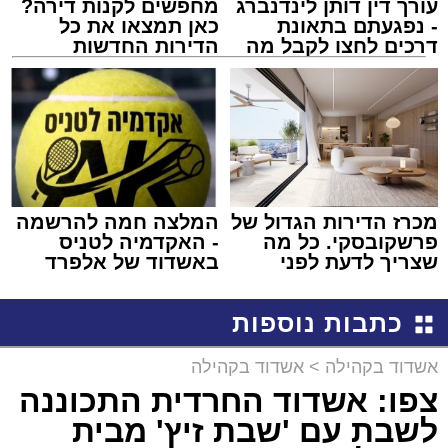
עורך דין דותן לינדנברג
מחפשים לקנות דירה?
- נפגעתם בתאונת
כאן תמצאו את כל
דרכים לחצו לקבל מה
הדירות החדשות
שמגיע לכם
למכירה באשדוד >>>
מכרז הדירות הגדול של
המלצה חמה להרשמה
פרשקובסקי. כל מה
- האקדמיה לטניס
שצריך לדעת לפני
באשדוד של אלפרד
שמגישים הצעה לדירה
קריאולנסקי - לילדים
באשדוד
כתבות נוספות
אשדוד בקהילה
>
אשדוד בקהילה
צפו: אשדוד החרדית התכוננה
לשבת עם 'שבת זיץ' מבית