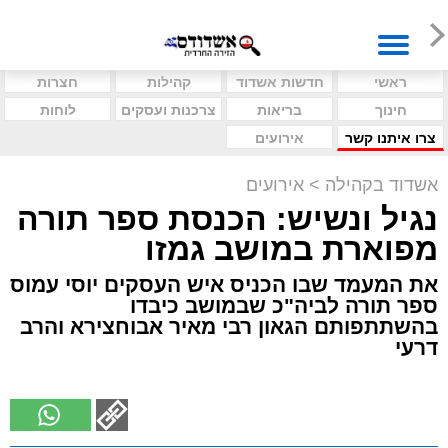
ראשי
חדשות אשדוד
קהילות
חצרות
חינוך
בריאות
צרכנות ועסקים
לוחות
צרו איתנו קשר
אירועים
אשדוד בקהילה
>
אירועים
נגיל ונשיש: הכנסת ספר תורה
מפוארת במושב גמזו
את המעמד שבו הכניס איש העסקים יוסי עמוס
ספר תורה לביה"כ שבמושב כיבדו
בהשתתפותם הגאון רבי מאיר אבוחצירא והרב
דרעי