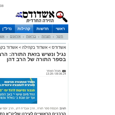
08 אוגוסט 2026 / 17:16
ראשי
חדשות
קהילות
נדל"ן
חינוך
חצרות
בריאות
אירועים
אשד
|
|
|
|
אשדודס
>
אשדוד בקהילה
>
אשדוד בקה
נגיל ונשיש בזאת התורה: הרב
בספר התורה של הרב דהן
מנהל האתר
09.06.24 / 13:28
תגים:
הכנסת ספר תורה
,
הרב עובדיה דהן
,
הרב יוסף שי
הרבנים הראשיים לעירנו שליט"א כתב