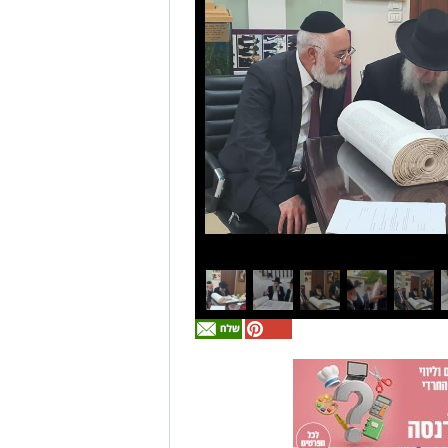
אולי
יעניין
אותך
גם