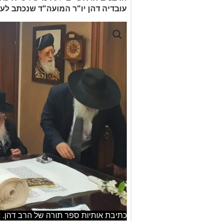
עובדיה דהן יו"ר המועה"ד שנכתב לע"
כתיבת אותיות ספר תורה של הרב דהן. א