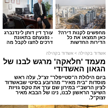
זה היה ארוע יוצא דופן. בלי מילים.
במשך שעות ארוכות של ליל שישי, נהנו המונים
מתושבי אשדוד מהארוע המרכזי של 'מעגלים'.
ואכן, כפי שהובטח, לא היה מדובר במופע שגרתי,
מחפשים לקנות דירה?
עורך דין דותן לינדנברג
כאן תמצאו את כל
- נפגעתם בתאונת
אלא במעמד של טיש חסידי אותנטי, שהצליח
הדירות החדשות
דרכים לחצו לקבל מה
לסחוף אליו את ההמונים מעומק ימי החולין - אל
למכירה באשדוד >>>
שמגיע לכם
תוך האווירה השבתית של חצרות הקודש.
אשדוד בקהילה
>
אשדוד בקהילה
מעמד 'חלאקה' מרגש לבנו של
הגאון האשדודי
ביום הילולת ה"סטייפלר" זצ"ל, עלה ראש
מוסדות "בית מאיר" מהרובע בסיטי שבאשדוד
לציון הרשב"י במירון שם ערך את טקס גזיזת
השיער הראשון לבנו, נינו של הבבא מאיר
זצוק"ל.