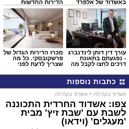
באשדוד של אלפרד
הדירות החדשות
קריאולנסקי - לילדים
למכירה באשדוד >>>
עורך דין דותן לינדנברג
מכרז הדירות הגדול של
- נפגעתם בתאונת
פרשקובסקי. כל מה
דרכים לחצו לקבל מה
שצריך לדעת לפני
שמגיע לכם
שמגישים הצעה לדירה
באשדוד
כתבות נוספות
אשדוד בקהילה
>
אשדוד בקהילה
צפו: אשדוד החרדית התכוננה
לשבת עם 'שבת זיץ' מבית
'מעגלים' (וידאו)