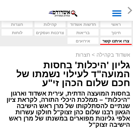
ראשי
חדשות אשדוד
קהילות
חצרות
חינוך
בריאות
צרכנות ועסקים
לוחות
צרו איתנו קשר
אירועים
אשדוד בקהילה
>
חצרות
גליון 'היכלות' בחסות
המועה"ד לעילוי נשמתו של
חכם שלום הכהן זי"ע
בחסות המועצה הדתית, עירית אשדוד וארגון
"היכלות" – ממלכת היכלי התורה, לקראת ציון
שנתיים להסתלקותו של מרן ראש הישיבה
הגאון רבנו שלום כהן זצוק"ל חולקו עשרות
אלפי גליונות מפוארים במשנתו של מרן ראש
הישיבה זצוק"ל