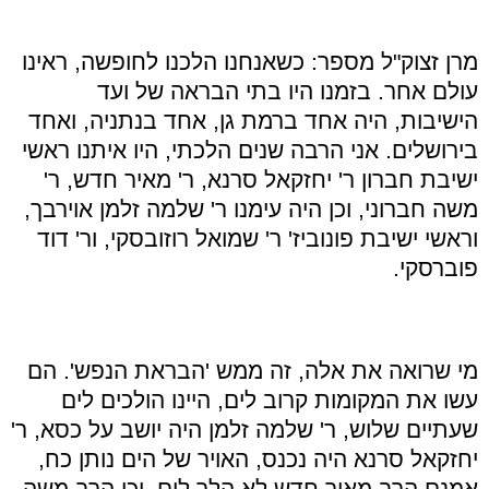
מרן זצוק"ל מספר: כשאנחנו הלכנו לחופשה, ראינו
עולם אחר. בזמנו היו בתי הבראה של ועד
הישיבות, היה אחד ברמת גן, אחד בנתניה, ואחד
בירושלים. אני הרבה שנים הלכתי, היו איתנו ראשי
ישיבת חברון ר' יחזקאל סרנא, ר' מאיר חדש, ר'
משה חברוני, וכן היה עימנו ר' שלמה זלמן אוירבך,
וראשי ישיבת פונוביז' ר' שמואל רוזובסקי, ור' דוד
פוברסקי.
מי שרואה את אלה, זה ממש 'הבראת הנפש'. הם
עשו את המקומות קרוב לים, היינו הולכים לים
שעתיים שלוש, ר' שלמה זלמן היה יושב על כסא, ר'
יחזקאל סרנא היה נכנס, האויר של הים נותן כח,
אמנם הרב מאיר חדש לא הלך לים, וכן הרב משה