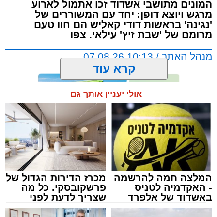
המונים מתושבי אשדוד זכו אתמול לארוע
מרגש ויוצא דופן: יחד עם המשוררים של
'נגינה' בראשות דודי קאליש הם חוו טעם
מרומם של 'שבת זיץ' עילאי. צפו
מנהל האתר / 10:13 07.08.26
קרא עוד
אולי יעניין אותך גם
תגים:
אשדוד
,
מעגלים
,
דודי קאליש
המלצה חמה להרשמה
מכרז הדירות הגדול של
- האקדמיה לטניס
פרשקובסקי. כל מה
באשדוד של אלפרד
שצריך לדעת לפני
קריאולנסקי - לילדים
שמגישים הצעה לדירה
באשדוד