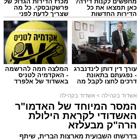
מחפשים לקנות דירה?
מכרז הדירות הגדול של
המרכז למורשת
כאן תמצאו את כל
פרשקובסקי. כל מה
מנהל האתר / 10:42 06.08.26
הדירות החדשות
שצריך לדעת לפני
למכירה באשדוד >>>
שמגישים הצעה לדירה
באשדוד
תגים:
המרכז למורשת
,
"מהות"
עורך דין דותן לינדנברג
המלצה חמה להרשמה
ימים ספורים לתום בין הזמנים אב שהיה גדוש
- נפגעתם בתאונת
- האקדמיה לטניס
בפעילויות שונות ומגוונות, במוצאי שבת הקרוב,
דרכים לחצו לקבל מה
באשדוד של אלפרד
שמגיע לכם
קריאולנסקי - לילדים
פרשת ראה, ייערך מופע סיום בין הזמנים ומלווה
אשדוד בקהילה
>
אשדוד בקהילה
מלכה על ידי "המרכז למורשת" בראשות מ"מ ראש
המסר המיוחד של האדמו"ר
העיר הרב אבי אמסלם בשיתוף הרשות העירונית
האשדודי לקראת הילולת
'מהות' בראשות חבר מועצת העיר הרב מני אזולאי.
הרה"ק מבעלזא
האירוע הענק יתקיים כאמור ע"י 'המרכז למורשת'
בדרשתו השבועית מארצות הברית, שיתף
ובשיתוף רשת ישיבות בין הזמנים 'חזון עובדיה'