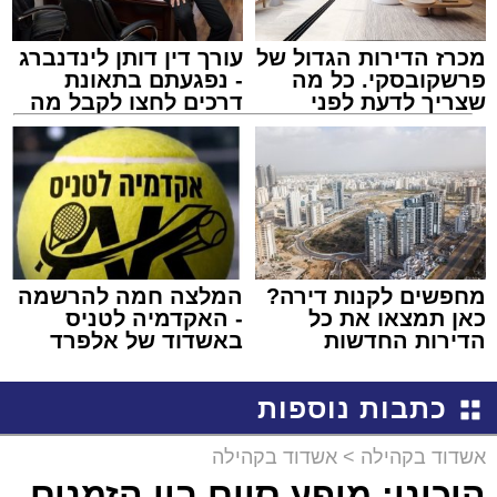
מכרז הדירות הגדול של
עורך דין דותן לינדנברג
פרשקובסקי. כל מה
- נפגעתם בתאונת
שצריך לדעת לפני
דרכים לחצו לקבל מה
שמגישים הצעה לדירה
שמגיע לכם
באשדוד
מחפשים לקנות דירה?
המלצה חמה להרשמה
כאן תמצאו את כל
- האקדמיה לטניס
הדירות החדשות
באשדוד של אלפרד
למכירה באשדוד >>>
קריאולנסקי - לילדים
כתבות נוספות
אשדוד בקהילה
>
אשדוד בקהילה
היכונו: מופע סיום בין הזמנים