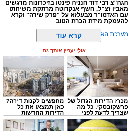
הגה"צ רבי דוד חנניה פינטו בזיכרונות מרגשים
מבית הרשות העירונית 'מהות' במסגרתה פועלות
מאביו זצ"ל, חשף אנקדוטה מרתקת משיחתו
עשרות נקודות של ישיבות בין הזמנים ברחבי העיר
עם האדמו"ר מבעלזא על "פרק שירה" וקרא
להעמקת מידת הכרת הטוב
שבהם לומדים מאות בחורי ישיבות ומתעלים
בתורה גם בימי החופש.
מערכת האתר / 00:23 06.08.26
קרא עוד
במופע סיום בין הזמנים שישולב עם מלווה מלכה
אולי יעניין אותך גם
מוזיקלי יופיעו על במה אחת ענקי הזמר והרגש,
בנצי שטיין, יצחק בן ארזה ושמוליק קליין בליווי
תזמורת מורחבת בניצוחו של מאסטרו דני אבידני.
תגים:
אשדוד
,
בעלזא
,
הילולא
מכרז הדירות הגדול של
מחפשים לקנות דירה?
פרשקובסקי. כל מה
כאן תמצאו את כל
שצריך לדעת לפני
הדירות החדשות
שמגישים הצעה לדירה
למכירה באשדוד >>>
באשדוד